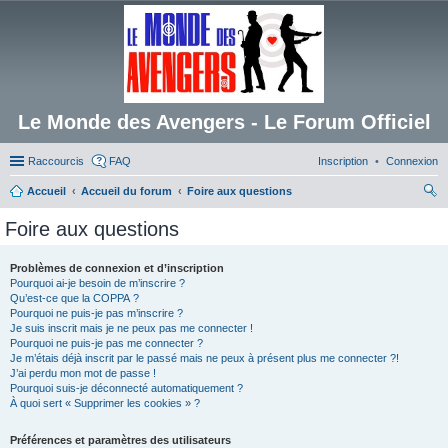
Le Monde des Avengers - Le Forum Officiel
Raccourcis
FAQ
Inscription
Connexion
Accueil
Accueil du forum
Foire aux questions
ec
Foire aux questions
her
ch
Problèmes de connexion et d’inscription
Pourquoi ai-je besoin de m’inscrire ?
er
Qu’est-ce que la COPPA ?
Pourquoi ne puis-je pas m’inscrire ?
Je suis inscrit mais je ne peux pas me connecter !
Pourquoi ne puis-je pas me connecter ?
Je m’étais déjà inscrit par le passé mais ne peux à présent plus me connecter ?!
J’ai perdu mon mot de passe !
Pourquoi suis-je déconnecté automatiquement ?
À quoi sert « Supprimer les cookies » ?
Préférences et paramètres des utilisateurs