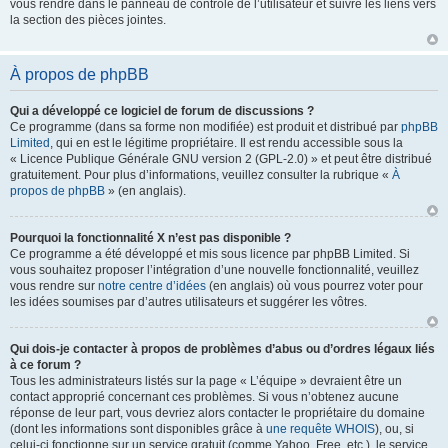
vous rendre dans le panneau de contrôle de l’utilisateur et suivre les liens vers
la section des pièces jointes.
À propos de phpBB
Qui a développé ce logiciel de forum de discussions ?
Ce programme (dans sa forme non modifiée) est produit et distribué par
phpBB
Limited
, qui en est le légitime propriétaire. Il est rendu accessible sous la
« Licence Publique Générale GNU version 2 (GPL-2.0) » et peut être distribué
gratuitement. Pour plus d’informations, veuillez consulter la rubrique «
À
propos de phpBB
» (en anglais).
Pourquoi la fonctionnalité X n’est pas disponible ?
Ce programme a été développé et mis sous licence par phpBB Limited. Si
vous souhaitez proposer l’intégration d’une nouvelle fonctionnalité, veuillez
vous rendre sur
notre centre d’idées
(en anglais) où vous pourrez voter pour
les idées soumises par d’autres utilisateurs et suggérer les vôtres.
Qui dois-je contacter à propos de problèmes d’abus ou d’ordres légaux liés
à ce forum ?
Tous les administrateurs listés sur la page « L’équipe » devraient être un
contact approprié concernant ces problèmes. Si vous n’obtenez aucune
réponse de leur part, vous devriez alors contacter le propriétaire du domaine
(dont les informations sont disponibles grâce à
une requête WHOIS
), ou, si
celui-ci fonctionne sur un service gratuit (comme Yahoo, Free, etc.), le service