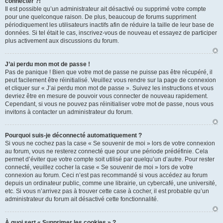
connecter ?!
Il est possible qu’un administrateur ait désactivé ou supprimé votre compte
pour une quelconque raison. De plus, beaucoup de forums suppriment
périodiquement les utilisateurs inactifs afin de réduire la taille de leur base de
données. Si tel était le cas, inscrivez-vous de nouveau et essayez de participer
plus activement aux discussions du forum.
J’ai perdu mon mot de passe !
Pas de panique ! Bien que votre mot de passe ne puisse pas être récupéré, il
peut facilement être réinitialisé. Veuillez vous rendre sur la page de connexion
et cliquer sur « J’ai perdu mon mot de passe ». Suivez les instructions et vous
devriez être en mesure de pouvoir vous connecter de nouveau rapidement.
Cependant, si vous ne pouvez pas réinitialiser votre mot de passe, nous vous
invitons à contacter un administrateur du forum.
Pourquoi suis-je déconnecté automatiquement ?
Si vous ne cochez pas la case « Se souvenir de moi » lors de votre connexion
au forum, vous ne resterez connecté que pour une période prédéfinie. Cela
permet d’éviter que votre compte soit utilisé par quelqu’un d’autre. Pour rester
connecté, veuillez cocher la case « Se souvenir de moi » lors de votre
connexion au forum. Ceci n’est pas recommandé si vous accédez au forum
depuis un ordinateur public, comme une librairie, un cybercafé, une université,
etc. Si vous n’arrivez pas à trouver cette case à cocher, il est probable qu’un
administrateur du forum ait désactivé cette fonctionnalité.
À quoi sert « Supprimer les cookies » ?