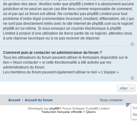
de gestion des abus. Veuillez noter que phpBB Limited n’a absolument aucune
juridiction et ne peut en aucun cas être tenu comme responsable de comment,
où et par qui ce forum est utilisé. Ne contactez pas phpBB Limited pour tout
problème d’ordre légal (commentaire incessant, insultant, diffamatoire, etc.) qui
ne sont pas directement reliés avec le site internet de phpBB.com ou le logiciel
phpBB en lui-même. Si vous envoyez un courrier électronique à phpBB
Limited à propos d’une utilisation de tierce partie de ce logiciel, attendez-vous
à une réponse laconique ou à ne pas recevoir de réponse.
Comment puis-je contacter un administrateur du forum ?
Tous les utilisateurs du forum peuvent utiliser le formulaire disponible sur le
lien « Nous contacter » si cette fonctionnalité a été activée par les
administrateurs du forum.
Les membres du forum peuvent également utiliser le lien « L’équipe ».
Aller
Accueil
Accueil du forum
Nous contacter
Fu
Développé par
phpBB
® Forum Software © phpBB Limited
Traduction française officielle
©
Qiaeru
Su