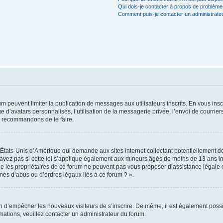
Qui dois-je contacter à propos de problèmes
Comment puis-je contacter un administrate
rum peuvent limiter la publication de messages aux utilisateurs inscrits. En vous in
e d’avatars personnalisés, l’utilisation de la messagerie privée, l’envoi de courriers
us recommandons de le faire.
s États-Unis d’Amérique qui demande aux sites internet collectant potentiellement
avez pas si cette loi s’applique également aux mineurs âgés de moins de 13 ans ins
ue les propriétaires de ce forum ne peuvent pas vous proposer d’assistance légale e
èmes d’abus ou d’ordres légaux liés à ce forum ? ».
afin d’empêcher les nouveaux visiteurs de s’inscrire. De même, il est également possi
ormations, veuillez contacter un administrateur du forum.