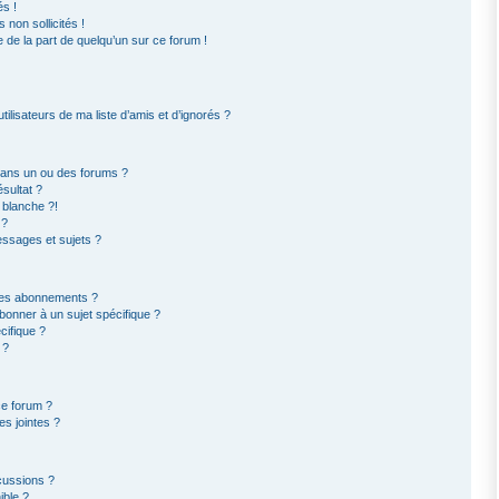
s !
non sollicités !
e de la part de quelqu’un sur ce forum !
ilisateurs de ma liste d’amis et d’ignorés ?
dans un ou des forums ?
sultat ?
 blanche ?!
 ?
ssages et sujets ?
t les abonnements ?
bonner à un sujet spécifique ?
ifique ?
 ?
ce forum ?
s jointes ?
cussions ?
ible ?