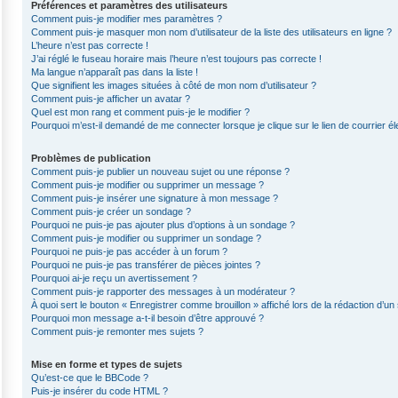
Préférences et paramètres des utilisateurs
Comment puis-je modifier mes paramètres ?
Comment puis-je masquer mon nom d’utilisateur de la liste des utilisateurs en ligne ?
L’heure n’est pas correcte !
J’ai réglé le fuseau horaire mais l’heure n’est toujours pas correcte !
Ma langue n’apparaît pas dans la liste !
Que signifient les images situées à côté de mon nom d’utilisateur ?
Comment puis-je afficher un avatar ?
Quel est mon rang et comment puis-je le modifier ?
Pourquoi m’est-il demandé de me connecter lorsque je clique sur le lien de courrier éle
Problèmes de publication
Comment puis-je publier un nouveau sujet ou une réponse ?
Comment puis-je modifier ou supprimer un message ?
Comment puis-je insérer une signature à mon message ?
Comment puis-je créer un sondage ?
Pourquoi ne puis-je pas ajouter plus d’options à un sondage ?
Comment puis-je modifier ou supprimer un sondage ?
Pourquoi ne puis-je pas accéder à un forum ?
Pourquoi ne puis-je pas transférer de pièces jointes ?
Pourquoi ai-je reçu un avertissement ?
Comment puis-je rapporter des messages à un modérateur ?
À quoi sert le bouton « Enregistrer comme brouillon » affiché lors de la rédaction d’un 
Pourquoi mon message a-t-il besoin d’être approuvé ?
Comment puis-je remonter mes sujets ?
Mise en forme et types de sujets
Qu’est-ce que le BBCode ?
Puis-je insérer du code HTML ?