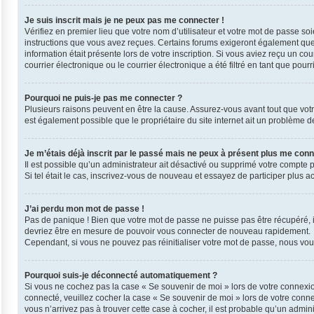
Je suis inscrit mais je ne peux pas me connecter !
Vérifiez en premier lieu que votre nom d’utilisateur et votre mot de passe so
instructions que vous avez reçues. Certains forums exigeront également que l
information était présente lors de votre inscription. Si vous aviez reçu un 
courrier électronique ou le courrier électronique a été filtré en tant que pou
Pourquoi ne puis-je pas me connecter ?
Plusieurs raisons peuvent en être la cause. Assurez-vous avant tout que votre 
est également possible que le propriétaire du site internet ait un problème de 
Je m’étais déjà inscrit par le passé mais ne peux à présent plus me conn
Il est possible qu’un administrateur ait désactivé ou supprimé votre compte 
Si tel était le cas, inscrivez-vous de nouveau et essayez de participer plus 
J’ai perdu mon mot de passe !
Pas de panique ! Bien que votre mot de passe ne puisse pas être récupéré, il 
devriez être en mesure de pouvoir vous connecter de nouveau rapidement.
Cependant, si vous ne pouvez pas réinitialiser votre mot de passe, nous vous
Pourquoi suis-je déconnecté automatiquement ?
Si vous ne cochez pas la case « Se souvenir de moi » lors de votre connexio
connecté, veuillez cocher la case « Se souvenir de moi » lors de votre conn
vous n’arrivez pas à trouver cette case à cocher, il est probable qu’un admini