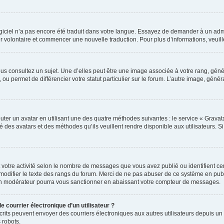
 logiciel n’a pas encore été traduit dans votre langue. Essayez de demander à un admi
ter volontaire et commencer une nouvelle traduction. Pour plus d’informations, veui
us consultez un sujet. Une d’elles peut être une image associée à votre rang, gén
ou permet de différencier votre statut particulier sur le forum. L’autre image, gé
uter un avatar en utilisant une des quatre méthodes suivantes : le service « Gravatar
é des avatars et des méthodes qu’ils veuillent rendre disponible aux utilisateurs. S
 votre activité selon le nombre de messages que vous avez publié ou identifient cert
modifier le texte des rangs du forum. Merci de ne pas abuser de ce système en pub
un modérateur pourra vous sanctionner en abaissant votre compteur de messages.
e courrier électronique d’un utilisateur ?
 inscrits peuvent envoyer des courriers électroniques aux autres utilisateurs depuis
 robots.