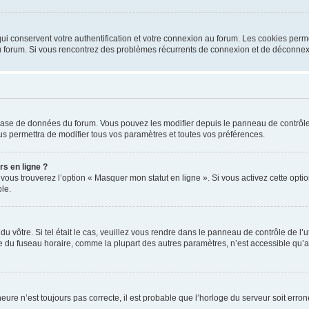
i conservent votre authentification et votre connexion au forum. Les cookies perme
r du forum. Si vous rencontrez des problèmes récurrents de connexion et de déconne
a base de données du forum. Vous pouvez les modifier depuis le panneau de contrôle d
us permettra de modifier tous vos paramètres et toutes vos préférences.
rs en ligne ?
 vous trouverez l’option « Masquer mon statut en ligne ». Si vous activez cette opt
le.
 du vôtre. Si tel était le cas, veuillez vous rendre dans le panneau de contrôle de l’
du fuseau horaire, comme la plupart des autres paramètres, n’est accessible qu’aux ut
heure n’est toujours pas correcte, il est probable que l’horloge du serveur soit err