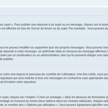
u sujet ». Pour publier une réponse à un sujet ou un message, cliquez sur le bouto
 est affichée en bas de l’écran du forum ou du sujet. Par exemple : vous pouvez p
ous ne pouvez modifier ou supprimer que vos propres messages. Vous pouvez modi
déjà répondu à votre message, un petit texte situé en dessous du message affichera l
ffectuée par un modérateur ou un administrateur, bien qu’ils puissent rédiger une rais
é publiée.
 créer une depuis le panneau de contrôle de l’utilisateur. Une fois créée, vous po
 signature qui sera insérée à tous vos messages en cochant la case appropriée dans 
it d’insérer votre signature.
jet, cliquez sur l’onglet « Créer un sondage » situé en-dessous du formulaire prin
 sondage en incluant au moins deux options dans les champs adéquats, chaque optio
ote, le nombre des « Options par utilisateur ». Vous pouvez également spécifier une l