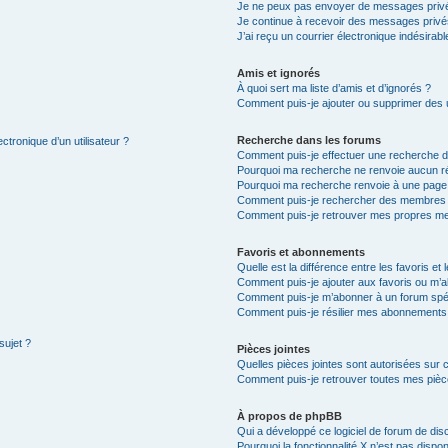
Je ne peux pas envoyer de messages privé
Je continue à recevoir des messages privés 
J’ai reçu un courrier électronique indésirabl
Amis et ignorés
À quoi sert ma liste d’amis et d’ignorés ?
Comment puis-je ajouter ou supprimer des ut
Recherche dans les forums
ctronique d’un utilisateur ?
Comment puis-je effectuer une recherche 
Pourquoi ma recherche ne renvoie aucun ré
Pourquoi ma recherche renvoie à une page
Comment puis-je rechercher des membres
Comment puis-je retrouver mes propres me
Favoris et abonnements
Quelle est la différence entre les favoris e
Comment puis-je ajouter aux favoris ou m’a
Comment puis-je m’abonner à un forum spéc
Comment puis-je résilier mes abonnements
sujet ?
Pièces jointes
Quelles pièces jointes sont autorisées sur 
Comment puis-je retrouver toutes mes pièce
À propos de phpBB
Qui a développé ce logiciel de forum de dis
Pourquoi la fonctionnalité X n’est pas dispon