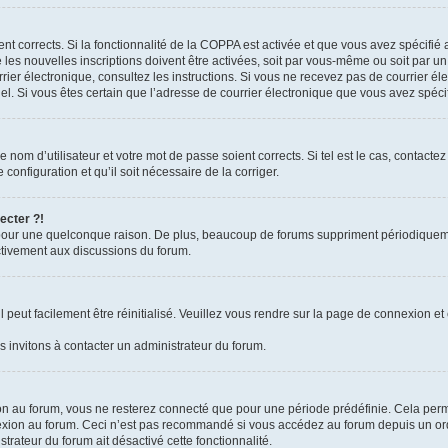
ient corrects. Si la fonctionnalité de la COPPA est activée et que vous avez spécifié
es nouvelles inscriptions doivent être activées, soit par vous-même ou soit par un 
courrier électronique, consultez les instructions. Si vous ne recevez pas de courrie
rriel. Si vous êtes certain que l’adresse de courrier électronique que vous avez spéc
nom d’utilisateur et votre mot de passe soient corrects. Si tel est le cas, contacte
configuration et qu’il soit nécessaire de la corriger.
ecter ?!
pour une quelconque raison. De plus, beaucoup de forums suppriment périodiquement 
activement aux discussions du forum.
peut facilement être réinitialisé. Veuillez vous rendre sur la page de connexion et 
 invitons à contacter un administrateur du forum.
n au forum, vous ne resterez connecté que pour une période prédéfinie. Cela permet 
exion au forum. Ceci n’est pas recommandé si vous accédez au forum depuis un ordin
strateur du forum ait désactivé cette fonctionnalité.