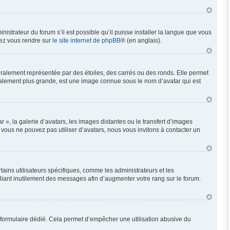
nistrateur du forum s’il est possible qu’il puisse installer la langue que vous
llez vous rendre sur
le site internet de phpBB
® (en anglais).
éralement représentée par des étoiles, des carrés ou des ronds. Elle permet
néralement plus grande, est une image connue sous le nom d’avatar qui est
 », la galerie d’avatars, les images distantes ou le transfert d’images
i vous ne pouvez pas utiliser d’avatars, nous vous invitons à contacter un
ains utilisateurs spécifiques, comme les administrateurs et les
liant inutilement des messages afin d’augmenter votre rang sur le forum.
 un formulaire dédié. Cela permet d’empêcher une utilisation abusive du