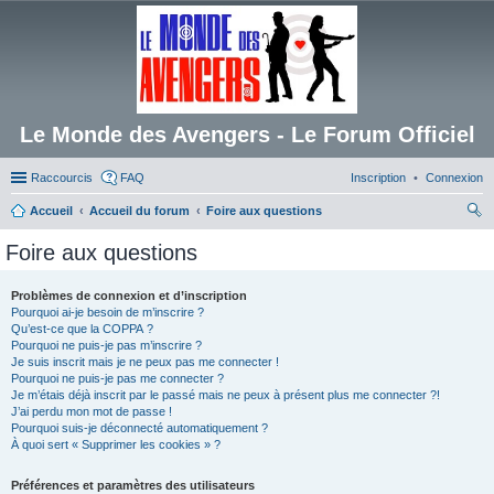
Le Monde des Avengers - Le Forum Officiel
Raccourcis
FAQ
Inscription
Connexion
Accueil
Accueil du forum
Foire aux questions
ec
Foire aux questions
her
ch
Problèmes de connexion et d’inscription
Pourquoi ai-je besoin de m’inscrire ?
er
Qu’est-ce que la COPPA ?
Pourquoi ne puis-je pas m’inscrire ?
Je suis inscrit mais je ne peux pas me connecter !
Pourquoi ne puis-je pas me connecter ?
Je m’étais déjà inscrit par le passé mais ne peux à présent plus me connecter ?!
J’ai perdu mon mot de passe !
Pourquoi suis-je déconnecté automatiquement ?
À quoi sert « Supprimer les cookies » ?
Préférences et paramètres des utilisateurs