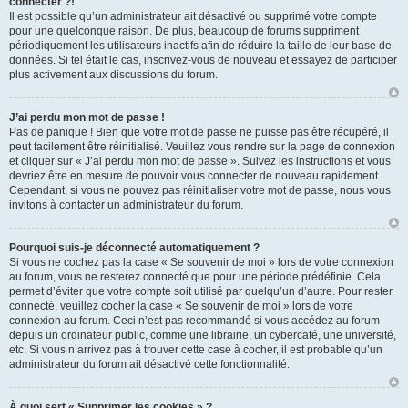
connecter ?!
Il est possible qu’un administrateur ait désactivé ou supprimé votre compte
pour une quelconque raison. De plus, beaucoup de forums suppriment
périodiquement les utilisateurs inactifs afin de réduire la taille de leur base de
données. Si tel était le cas, inscrivez-vous de nouveau et essayez de participer
plus activement aux discussions du forum.
J’ai perdu mon mot de passe !
Pas de panique ! Bien que votre mot de passe ne puisse pas être récupéré, il
peut facilement être réinitialisé. Veuillez vous rendre sur la page de connexion
et cliquer sur « J’ai perdu mon mot de passe ». Suivez les instructions et vous
devriez être en mesure de pouvoir vous connecter de nouveau rapidement.
Cependant, si vous ne pouvez pas réinitialiser votre mot de passe, nous vous
invitons à contacter un administrateur du forum.
Pourquoi suis-je déconnecté automatiquement ?
Si vous ne cochez pas la case « Se souvenir de moi » lors de votre connexion
au forum, vous ne resterez connecté que pour une période prédéfinie. Cela
permet d’éviter que votre compte soit utilisé par quelqu’un d’autre. Pour rester
connecté, veuillez cocher la case « Se souvenir de moi » lors de votre
connexion au forum. Ceci n’est pas recommandé si vous accédez au forum
depuis un ordinateur public, comme une librairie, un cybercafé, une université,
etc. Si vous n’arrivez pas à trouver cette case à cocher, il est probable qu’un
administrateur du forum ait désactivé cette fonctionnalité.
À quoi sert « Supprimer les cookies » ?