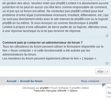
de gestion des abus. Veuillez noter que phpBB Limited n’a absolument aucune
juridiction et ne peut en aucun cas être tenu comme responsable de comment,
où et par qui ce forum est utilisé. Ne contactez pas phpBB Limited pour tout
problème d’ordre légal (commentaire incessant, insultant, diffamatoire, etc.) qui
ne sont pas directement reliés avec le site internet de phpBB.com ou le logiciel
phpBB en lui-même. Si vous envoyez un courrier électronique à phpBB
Limited à propos d’une utilisation de tierce partie de ce logiciel, attendez-vous
à une réponse laconique ou à ne pas recevoir de réponse.
Comment puis-je contacter un administrateur du forum ?
Tous les utilisateurs du forum peuvent utiliser le formulaire disponible sur le
lien « Nous contacter » si cette fonctionnalité a été activée par les
administrateurs du forum.
Les membres du forum peuvent également utiliser le lien « L’équipe ».
Aller
Accueil
Accueil du forum
Nous contacter
Fu
Développé par
phpBB
® Forum Software © phpBB Limited
Traduction française officielle
©
Qiaeru
Su