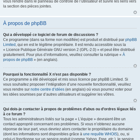
vous rendre dans le panneau de contrôle de l’utilisateur et suivre les liens vers
la section des pièces jointes.
À propos de phpBB
Qui a développé ce logiciel de forum de discussions ?
Ce programme (dans sa forme non modifiée) est produit et distribué par
phpBB
Limited
, qui en est le légitime propriétaire. Il est rendu accessible sous la
« Licence Publique Générale GNU version 2 (GPL-2.0) » et peut être distribué
gratuitement. Pour plus d’informations, veuillez consulter la rubrique «
À
propos de phpBB
» (en anglais).
Pourquoi la fonctionnalité X n’est pas disponible ?
Ce programme a été développé et mis sous licence par phpBB Limited. Si
vous souhaitez proposer l’intégration d’une nouvelle fonctionnalité, veuillez
vous rendre sur
notre centre d’idées
(en anglais) où vous pourrez voter pour
les idées soumises par d’autres utilisateurs et suggérer les vôtres.
Qui dois-je contacter à propos de problèmes d’abus ou d’ordres légaux liés
à ce forum ?
Tous les administrateurs listés sur la page « L’équipe » devraient être un
contact approprié concernant ces problèmes. Si vous n’obtenez aucune
réponse de leur part, vous devriez alors contacter le propriétaire du domaine
(dont les informations sont disponibles grâce à
une requête WHOIS
), ou, si
celui-ci fonctionne sur un service gratuit (comme Yahoo, Free, etc.), le service