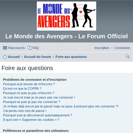
Le Monde des Avengers - Le Forum Officiel
Raccourcis
FAQ
Inscription
Connexion
Accueil
Accueil du forum
Foire aux questions
ec
Foire aux questions
her
ch
Problèmes de connexion et d’inscription
Pourquoi ai-je besoin de m’inscrire ?
er
Qu’est-ce que la COPPA ?
Pourquoi ne puis-je pas m’inscrire ?
Je suis inscrit mais je ne peux pas me connecter !
Pourquoi ne puis-je pas me connecter ?
Je m’étais déjà inscrit par le passé mais ne peux à présent plus me connecter ?!
J’ai perdu mon mot de passe !
Pourquoi suis-je déconnecté automatiquement ?
À quoi sert « Supprimer les cookies » ?
Préférences et paramètres des utilisateurs