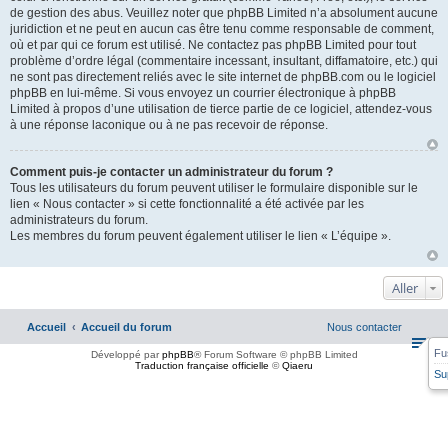
de gestion des abus. Veuillez noter que phpBB Limited n’a absolument aucune
juridiction et ne peut en aucun cas être tenu comme responsable de comment,
où et par qui ce forum est utilisé. Ne contactez pas phpBB Limited pour tout
problème d’ordre légal (commentaire incessant, insultant, diffamatoire, etc.) qui
ne sont pas directement reliés avec le site internet de phpBB.com ou le logiciel
phpBB en lui-même. Si vous envoyez un courrier électronique à phpBB
Limited à propos d’une utilisation de tierce partie de ce logiciel, attendez-vous
à une réponse laconique ou à ne pas recevoir de réponse.
Comment puis-je contacter un administrateur du forum ?
Tous les utilisateurs du forum peuvent utiliser le formulaire disponible sur le
lien « Nous contacter » si cette fonctionnalité a été activée par les
administrateurs du forum.
Les membres du forum peuvent également utiliser le lien « L’équipe ».
Aller
Accueil
Accueil du forum
Nous contacter
Fu
Développé par
phpBB
® Forum Software © phpBB Limited
Traduction française officielle
©
Qiaeru
Su