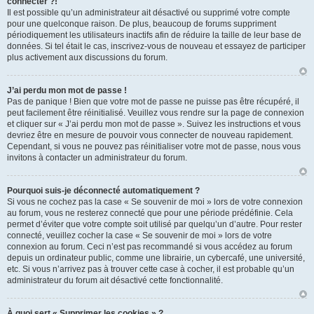
connecter ?!
Il est possible qu’un administrateur ait désactivé ou supprimé votre compte
pour une quelconque raison. De plus, beaucoup de forums suppriment
périodiquement les utilisateurs inactifs afin de réduire la taille de leur base de
données. Si tel était le cas, inscrivez-vous de nouveau et essayez de participer
plus activement aux discussions du forum.
J’ai perdu mon mot de passe !
Pas de panique ! Bien que votre mot de passe ne puisse pas être récupéré, il
peut facilement être réinitialisé. Veuillez vous rendre sur la page de connexion
et cliquer sur « J’ai perdu mon mot de passe ». Suivez les instructions et vous
devriez être en mesure de pouvoir vous connecter de nouveau rapidement.
Cependant, si vous ne pouvez pas réinitialiser votre mot de passe, nous vous
invitons à contacter un administrateur du forum.
Pourquoi suis-je déconnecté automatiquement ?
Si vous ne cochez pas la case « Se souvenir de moi » lors de votre connexion
au forum, vous ne resterez connecté que pour une période prédéfinie. Cela
permet d’éviter que votre compte soit utilisé par quelqu’un d’autre. Pour rester
connecté, veuillez cocher la case « Se souvenir de moi » lors de votre
connexion au forum. Ceci n’est pas recommandé si vous accédez au forum
depuis un ordinateur public, comme une librairie, un cybercafé, une université,
etc. Si vous n’arrivez pas à trouver cette case à cocher, il est probable qu’un
administrateur du forum ait désactivé cette fonctionnalité.
À quoi sert « Supprimer les cookies » ?