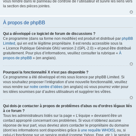
vous rendre dans le panneau de contrôle de l’utilisateur et suivre les liens vers
la section des pièces jointes.
À propos de phpBB
Qui a développé ce logiciel de forum de discussions ?
Ce programme (dans sa forme non modifiée) est produit et distribué par
phpBB
Limited
, qui en est le légitime propriétaire. Il est rendu accessible sous la
« Licence Publique Générale GNU version 2 (GPL-2.0) » et peut être distribué
gratuitement. Pour plus d’informations, veuillez consulter la rubrique «
À
propos de phpBB
» (en anglais).
Pourquoi la fonctionnalité X n’est pas disponible ?
Ce programme a été développé et mis sous licence par phpBB Limited. Si
vous souhaitez proposer l’intégration d’une nouvelle fonctionnalité, veuillez
vous rendre sur
notre centre d’idées
(en anglais) où vous pourrez voter pour
les idées soumises par d’autres utilisateurs et suggérer les vôtres.
Qui dois-je contacter à propos de problèmes d’abus ou d’ordres légaux liés
à ce forum ?
Tous les administrateurs listés sur la page « L’équipe » devraient être un
contact approprié concernant ces problèmes. Si vous n’obtenez aucune
réponse de leur part, vous devriez alors contacter le propriétaire du domaine
(dont les informations sont disponibles grâce à
une requête WHOIS
), ou, si
celui-ci fonctionne sur un service gratuit (comme Yahoo, Free, etc.), le service