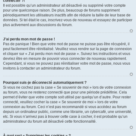
connecter ?!
Il est possible qu’un administrateur ait désactivé ou supprimé votre compte
pour une quelconque raison. De plus, beaucoup de forums suppriment
périodiquement les utilisateurs inactifs afin de réduire la taille de leur base de
données. Si tel était le cas, inscrivez-vous de nouveau et essayez de participer
plus activement aux discussions du forum.
J’ai perdu mon mot de passe !
Pas de panique ! Bien que votre mot de passe ne puisse pas être récupéré, il
peut facilement être réinitialisé. Veuillez vous rendre sur la page de connexion
et cliquer sur « J’ai perdu mon mot de passe ». Suivez les instructions et vous
devriez être en mesure de pouvoir vous connecter de nouveau rapidement.
Cependant, si vous ne pouvez pas réinitialiser votre mot de passe, nous vous
invitons à contacter un administrateur du forum.
Pourquoi suis-je déconnecté automatiquement ?
Si vous ne cochez pas la case « Se souvenir de moi » lors de votre connexion
au forum, vous ne resterez connecté que pour une période prédéfinie. Cela
permet d’éviter que votre compte soit utilisé par quelqu’un d’autre. Pour rester
connecté, veuillez cocher la case « Se souvenir de moi » lors de votre
connexion au forum. Ceci n’est pas recommandé si vous accédez au forum
depuis un ordinateur public, comme une librairie, un cybercafé, une université,
etc. Si vous n’arrivez pas à trouver cette case à cocher, il est probable qu’un
administrateur du forum ait désactivé cette fonctionnalité.
À quoi sert « Supprimer les cookies » ?