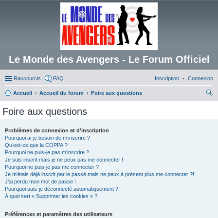
Le Monde des Avengers - Le Forum Officiel
Raccourcis
FAQ
Inscription
Connexion
Accueil
Accueil du forum
Foire aux questions
ec
Foire aux questions
her
ch
Problèmes de connexion et d’inscription
Pourquoi ai-je besoin de m’inscrire ?
er
Qu’est-ce que la COPPA ?
Pourquoi ne puis-je pas m’inscrire ?
Je suis inscrit mais je ne peux pas me connecter !
Pourquoi ne puis-je pas me connecter ?
Je m’étais déjà inscrit par le passé mais ne peux à présent plus me connecter ?!
J’ai perdu mon mot de passe !
Pourquoi suis-je déconnecté automatiquement ?
À quoi sert « Supprimer les cookies » ?
Préférences et paramètres des utilisateurs