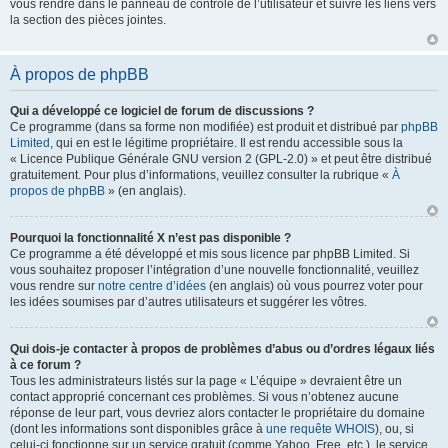
vous rendre dans le panneau de contrôle de l’utilisateur et suivre les liens vers
la section des pièces jointes.
À propos de phpBB
Qui a développé ce logiciel de forum de discussions ?
Ce programme (dans sa forme non modifiée) est produit et distribué par
phpBB
Limited
, qui en est le légitime propriétaire. Il est rendu accessible sous la
« Licence Publique Générale GNU version 2 (GPL-2.0) » et peut être distribué
gratuitement. Pour plus d’informations, veuillez consulter la rubrique «
À
propos de phpBB
» (en anglais).
Pourquoi la fonctionnalité X n’est pas disponible ?
Ce programme a été développé et mis sous licence par phpBB Limited. Si
vous souhaitez proposer l’intégration d’une nouvelle fonctionnalité, veuillez
vous rendre sur
notre centre d’idées
(en anglais) où vous pourrez voter pour
les idées soumises par d’autres utilisateurs et suggérer les vôtres.
Qui dois-je contacter à propos de problèmes d’abus ou d’ordres légaux liés
à ce forum ?
Tous les administrateurs listés sur la page « L’équipe » devraient être un
contact approprié concernant ces problèmes. Si vous n’obtenez aucune
réponse de leur part, vous devriez alors contacter le propriétaire du domaine
(dont les informations sont disponibles grâce à
une requête WHOIS
), ou, si
celui-ci fonctionne sur un service gratuit (comme Yahoo, Free, etc.), le service