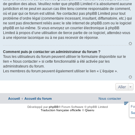
de gestion des abus. Veuillez noter que phpBB Limited n’a absolument aucune
juridiction et ne peut en aucun cas être tenu comme responsable de comment,
où et par qui ce forum est utilisé. Ne contactez pas phpBB Limited pour tout
problème d’ordre légal (commentaire incessant, insultant, diffamatoire, etc.) qui
ne sont pas directement reliés avec le site internet de phpBB.com ou le logiciel
phpBB en lui-même. Si vous envoyez un courrier électronique à phpBB
Limited à propos d’une utilisation de tierce partie de ce logiciel, attendez-vous
à une réponse laconique ou à ne pas recevoir de réponse.
Comment puis-je contacter un administrateur du forum ?
Tous les utilisateurs du forum peuvent utiliser le formulaire disponible sur le
lien « Nous contacter » si cette fonctionnalité a été activée par les
administrateurs du forum.
Les membres du forum peuvent également utiliser le lien « L’équipe ».
Aller
Accueil
Accueil du forum
Nous contacter
Fu
Développé par
phpBB
® Forum Software © phpBB Limited
Traduction française officielle
©
Qiaeru
Su