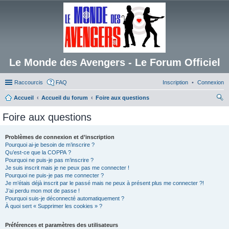
Le Monde des Avengers - Le Forum Officiel
Raccourcis
FAQ
Inscription
Connexion
Accueil
Accueil du forum
Foire aux questions
ec
Foire aux questions
her
ch
Problèmes de connexion et d’inscription
Pourquoi ai-je besoin de m’inscrire ?
er
Qu’est-ce que la COPPA ?
Pourquoi ne puis-je pas m’inscrire ?
Je suis inscrit mais je ne peux pas me connecter !
Pourquoi ne puis-je pas me connecter ?
Je m’étais déjà inscrit par le passé mais ne peux à présent plus me connecter ?!
J’ai perdu mon mot de passe !
Pourquoi suis-je déconnecté automatiquement ?
À quoi sert « Supprimer les cookies » ?
Préférences et paramètres des utilisateurs