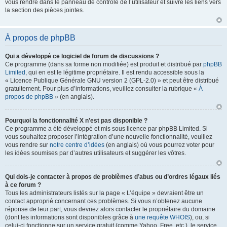
vous rendre dans le panneau de contrôle de l’utilisateur et suivre les liens vers
la section des pièces jointes.
À propos de phpBB
Qui a développé ce logiciel de forum de discussions ?
Ce programme (dans sa forme non modifiée) est produit et distribué par
phpBB
Limited
, qui en est le légitime propriétaire. Il est rendu accessible sous la
« Licence Publique Générale GNU version 2 (GPL-2.0) » et peut être distribué
gratuitement. Pour plus d’informations, veuillez consulter la rubrique «
À
propos de phpBB
» (en anglais).
Pourquoi la fonctionnalité X n’est pas disponible ?
Ce programme a été développé et mis sous licence par phpBB Limited. Si
vous souhaitez proposer l’intégration d’une nouvelle fonctionnalité, veuillez
vous rendre sur
notre centre d’idées
(en anglais) où vous pourrez voter pour
les idées soumises par d’autres utilisateurs et suggérer les vôtres.
Qui dois-je contacter à propos de problèmes d’abus ou d’ordres légaux liés
à ce forum ?
Tous les administrateurs listés sur la page « L’équipe » devraient être un
contact approprié concernant ces problèmes. Si vous n’obtenez aucune
réponse de leur part, vous devriez alors contacter le propriétaire du domaine
(dont les informations sont disponibles grâce à
une requête WHOIS
), ou, si
celui-ci fonctionne sur un service gratuit (comme Yahoo, Free, etc.), le service