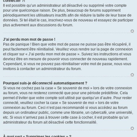
connecter ?!
Il est possible qu’un administrateur ait désactivé ou supprimé votre compte
pour une quelconque raison. De plus, beaucoup de forums suppriment
périodiquement les utilisateurs inactifs afin de réduire la taille de leur base de
données. Si tel était le cas, inscrivez-vous de nouveau et essayez de participer
plus activement aux discussions du forum.
J’ai perdu mon mot de passe !
Pas de panique ! Bien que votre mot de passe ne puisse pas être récupéré, il
peut facilement être réinitialisé. Veuillez vous rendre sur la page de connexion
et cliquer sur « J’ai perdu mon mot de passe ». Suivez les instructions et vous
devriez être en mesure de pouvoir vous connecter de nouveau rapidement.
Cependant, si vous ne pouvez pas réinitialiser votre mot de passe, nous vous
invitons à contacter un administrateur du forum.
Pourquoi suis-je déconnecté automatiquement ?
Si vous ne cochez pas la case « Se souvenir de moi » lors de votre connexion
au forum, vous ne resterez connecté que pour une période prédéfinie. Cela
permet d’éviter que votre compte soit utilisé par quelqu’un d’autre. Pour rester
connecté, veuillez cocher la case « Se souvenir de moi » lors de votre
connexion au forum. Ceci n’est pas recommandé si vous accédez au forum
depuis un ordinateur public, comme une librairie, un cybercafé, une université,
etc. Si vous n’arrivez pas à trouver cette case à cocher, il est probable qu’un
administrateur du forum ait désactivé cette fonctionnalité.
À quoi sert « Supprimer les cookies » ?