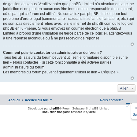
de gestion des abus. Veuillez noter que phpBB Limited n’a absolument aucune
juridiction et ne peut en aucun cas être tenu comme responsable de comment,
où et par qui ce forum est utilisé. Ne contactez pas phpBB Limited pour tout
problème d’ordre légal (commentaire incessant, insultant, diffamatoire, etc.) qui
ne sont pas directement reliés avec le site internet de phpBB.com ou le logiciel
phpBB en lui-même. Si vous envoyez un courrier électronique à phpBB
Limited à propos d’une utilisation de tierce partie de ce logiciel, attendez-vous
à une réponse laconique ou à ne pas recevoir de réponse.
Comment puis-je contacter un administrateur du forum ?
Tous les utilisateurs du forum peuvent utiliser le formulaire disponible sur le
lien « Nous contacter » si cette fonctionnalité a été activée par les
administrateurs du forum.
Les membres du forum peuvent également utiliser le lien « L’équipe ».
Aller
Accueil
Accueil du forum
Nous contacter
Fu
Développé par
phpBB
® Forum Software © phpBB Limited
Traduction française officielle
©
Qiaeru
Su