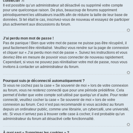
connecter ?!
Il est possible qu’un administrateur ait désactivé ou supprimé votre compte
pour une quelconque raison. De plus, beaucoup de forums suppriment
périodiquement les utilisateurs inactifs afin de réduire la taille de leur base de
données. Si tel était le cas, inscrivez-vous de nouveau et essayez de participer
plus activement aux discussions du forum.
J’ai perdu mon mot de passe !
Pas de panique ! Bien que votre mot de passe ne puisse pas être récupéré, il
peut facilement être réinitialisé. Veuillez vous rendre sur la page de connexion
et cliquer sur « J’ai perdu mon mot de passe ». Suivez les instructions et vous
devriez être en mesure de pouvoir vous connecter de nouveau rapidement.
Cependant, si vous ne pouvez pas réinitialiser votre mot de passe, nous vous
invitons à contacter un administrateur du forum.
Pourquoi suis-je déconnecté automatiquement ?
Si vous ne cochez pas la case « Se souvenir de moi » lors de votre connexion
au forum, vous ne resterez connecté que pour une période prédéfinie. Cela
permet d’éviter que votre compte soit utilisé par quelqu’un d’autre. Pour rester
connecté, veuillez cocher la case « Se souvenir de moi » lors de votre
connexion au forum. Ceci n’est pas recommandé si vous accédez au forum
depuis un ordinateur public, comme une librairie, un cybercafé, une université,
etc. Si vous n’arrivez pas à trouver cette case à cocher, il est probable qu’un
administrateur du forum ait désactivé cette fonctionnalité.
À quoi sert « Supprimer les cookies » ?