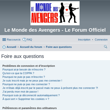
Le Monde des Avengers - Le Forum Officiel
Raccourcis
FAQ
Inscription
Connexion
Accueil
Accueil du forum
Foire aux questions
ec
Foire aux questions
her
ch
Problèmes de connexion et d’inscription
Pourquoi ai-je besoin de m’inscrire ?
er
Qu’est-ce que la COPPA ?
Pourquoi ne puis-je pas m’inscrire ?
Je suis inscrit mais je ne peux pas me connecter !
Pourquoi ne puis-je pas me connecter ?
Je m’étais déjà inscrit par le passé mais ne peux à présent plus me connecter ?!
J’ai perdu mon mot de passe !
Pourquoi suis-je déconnecté automatiquement ?
À quoi sert « Supprimer les cookies » ?
Préférences et paramètres des utilisateurs