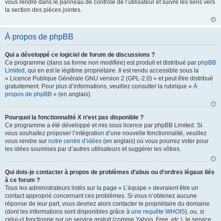
vous rendre dans le panneau de contrôle de l’utilisateur et suivre les liens vers
la section des pièces jointes.
À propos de phpBB
Qui a développé ce logiciel de forum de discussions ?
Ce programme (dans sa forme non modifiée) est produit et distribué par
phpBB
Limited
, qui en est le légitime propriétaire. Il est rendu accessible sous la
« Licence Publique Générale GNU version 2 (GPL-2.0) » et peut être distribué
gratuitement. Pour plus d’informations, veuillez consulter la rubrique «
À
propos de phpBB
» (en anglais).
Pourquoi la fonctionnalité X n’est pas disponible ?
Ce programme a été développé et mis sous licence par phpBB Limited. Si
vous souhaitez proposer l’intégration d’une nouvelle fonctionnalité, veuillez
vous rendre sur
notre centre d’idées
(en anglais) où vous pourrez voter pour
les idées soumises par d’autres utilisateurs et suggérer les vôtres.
Qui dois-je contacter à propos de problèmes d’abus ou d’ordres légaux liés
à ce forum ?
Tous les administrateurs listés sur la page « L’équipe » devraient être un
contact approprié concernant ces problèmes. Si vous n’obtenez aucune
réponse de leur part, vous devriez alors contacter le propriétaire du domaine
(dont les informations sont disponibles grâce à
une requête WHOIS
), ou, si
celui-ci fonctionne sur un service gratuit (comme Yahoo, Free, etc.), le service