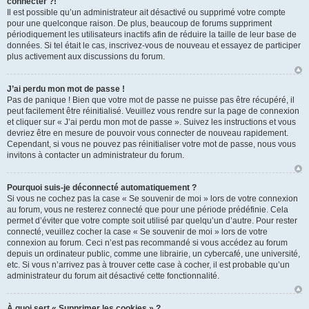
connecter ?!
Il est possible qu’un administrateur ait désactivé ou supprimé votre compte
pour une quelconque raison. De plus, beaucoup de forums suppriment
périodiquement les utilisateurs inactifs afin de réduire la taille de leur base de
données. Si tel était le cas, inscrivez-vous de nouveau et essayez de participer
plus activement aux discussions du forum.
J’ai perdu mon mot de passe !
Pas de panique ! Bien que votre mot de passe ne puisse pas être récupéré, il
peut facilement être réinitialisé. Veuillez vous rendre sur la page de connexion
et cliquer sur « J’ai perdu mon mot de passe ». Suivez les instructions et vous
devriez être en mesure de pouvoir vous connecter de nouveau rapidement.
Cependant, si vous ne pouvez pas réinitialiser votre mot de passe, nous vous
invitons à contacter un administrateur du forum.
Pourquoi suis-je déconnecté automatiquement ?
Si vous ne cochez pas la case « Se souvenir de moi » lors de votre connexion
au forum, vous ne resterez connecté que pour une période prédéfinie. Cela
permet d’éviter que votre compte soit utilisé par quelqu’un d’autre. Pour rester
connecté, veuillez cocher la case « Se souvenir de moi » lors de votre
connexion au forum. Ceci n’est pas recommandé si vous accédez au forum
depuis un ordinateur public, comme une librairie, un cybercafé, une université,
etc. Si vous n’arrivez pas à trouver cette case à cocher, il est probable qu’un
administrateur du forum ait désactivé cette fonctionnalité.
À quoi sert « Supprimer les cookies » ?