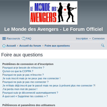
Le Monde des Avengers - Le Forum Officiel
Raccourcis
FAQ
Inscription
Connexion
Accueil
Accueil du forum
Foire aux questions
ec
Foire aux questions
her
ch
Problèmes de connexion et d’inscription
Pourquoi ai-je besoin de m’inscrire ?
er
Qu’est-ce que la COPPA ?
Pourquoi ne puis-je pas m’inscrire ?
Je suis inscrit mais je ne peux pas me connecter !
Pourquoi ne puis-je pas me connecter ?
Je m’étais déjà inscrit par le passé mais ne peux à présent plus me connecter ?!
J’ai perdu mon mot de passe !
Pourquoi suis-je déconnecté automatiquement ?
À quoi sert « Supprimer les cookies » ?
Préférences et paramètres des utilisateurs