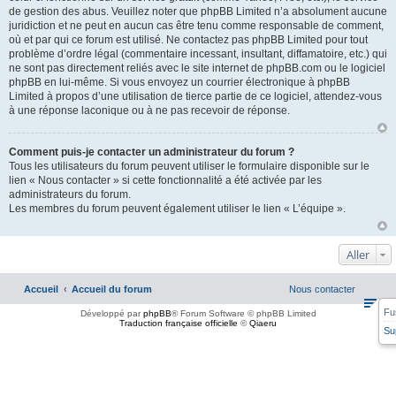
de gestion des abus. Veuillez noter que phpBB Limited n’a absolument aucune
juridiction et ne peut en aucun cas être tenu comme responsable de comment,
où et par qui ce forum est utilisé. Ne contactez pas phpBB Limited pour tout
problème d’ordre légal (commentaire incessant, insultant, diffamatoire, etc.) qui
ne sont pas directement reliés avec le site internet de phpBB.com ou le logiciel
phpBB en lui-même. Si vous envoyez un courrier électronique à phpBB
Limited à propos d’une utilisation de tierce partie de ce logiciel, attendez-vous
à une réponse laconique ou à ne pas recevoir de réponse.
Comment puis-je contacter un administrateur du forum ?
Tous les utilisateurs du forum peuvent utiliser le formulaire disponible sur le
lien « Nous contacter » si cette fonctionnalité a été activée par les
administrateurs du forum.
Les membres du forum peuvent également utiliser le lien « L’équipe ».
Aller
Accueil
Accueil du forum
Nous contacter
Fu
Développé par
phpBB
® Forum Software © phpBB Limited
Traduction française officielle
©
Qiaeru
Su