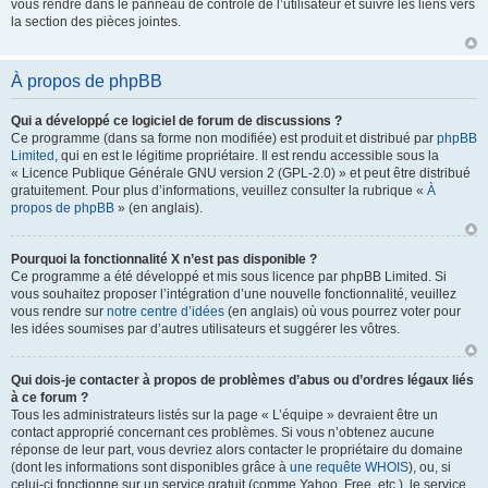
vous rendre dans le panneau de contrôle de l’utilisateur et suivre les liens vers
la section des pièces jointes.
À propos de phpBB
Qui a développé ce logiciel de forum de discussions ?
Ce programme (dans sa forme non modifiée) est produit et distribué par
phpBB
Limited
, qui en est le légitime propriétaire. Il est rendu accessible sous la
« Licence Publique Générale GNU version 2 (GPL-2.0) » et peut être distribué
gratuitement. Pour plus d’informations, veuillez consulter la rubrique «
À
propos de phpBB
» (en anglais).
Pourquoi la fonctionnalité X n’est pas disponible ?
Ce programme a été développé et mis sous licence par phpBB Limited. Si
vous souhaitez proposer l’intégration d’une nouvelle fonctionnalité, veuillez
vous rendre sur
notre centre d’idées
(en anglais) où vous pourrez voter pour
les idées soumises par d’autres utilisateurs et suggérer les vôtres.
Qui dois-je contacter à propos de problèmes d’abus ou d’ordres légaux liés
à ce forum ?
Tous les administrateurs listés sur la page « L’équipe » devraient être un
contact approprié concernant ces problèmes. Si vous n’obtenez aucune
réponse de leur part, vous devriez alors contacter le propriétaire du domaine
(dont les informations sont disponibles grâce à
une requête WHOIS
), ou, si
celui-ci fonctionne sur un service gratuit (comme Yahoo, Free, etc.), le service