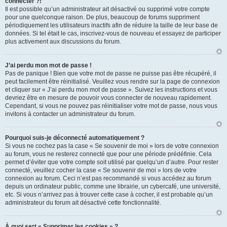
connecter ?!
Il est possible qu’un administrateur ait désactivé ou supprimé votre compte
pour une quelconque raison. De plus, beaucoup de forums suppriment
périodiquement les utilisateurs inactifs afin de réduire la taille de leur base de
données. Si tel était le cas, inscrivez-vous de nouveau et essayez de participer
plus activement aux discussions du forum.
J’ai perdu mon mot de passe !
Pas de panique ! Bien que votre mot de passe ne puisse pas être récupéré, il
peut facilement être réinitialisé. Veuillez vous rendre sur la page de connexion
et cliquer sur « J’ai perdu mon mot de passe ». Suivez les instructions et vous
devriez être en mesure de pouvoir vous connecter de nouveau rapidement.
Cependant, si vous ne pouvez pas réinitialiser votre mot de passe, nous vous
invitons à contacter un administrateur du forum.
Pourquoi suis-je déconnecté automatiquement ?
Si vous ne cochez pas la case « Se souvenir de moi » lors de votre connexion
au forum, vous ne resterez connecté que pour une période prédéfinie. Cela
permet d’éviter que votre compte soit utilisé par quelqu’un d’autre. Pour rester
connecté, veuillez cocher la case « Se souvenir de moi » lors de votre
connexion au forum. Ceci n’est pas recommandé si vous accédez au forum
depuis un ordinateur public, comme une librairie, un cybercafé, une université,
etc. Si vous n’arrivez pas à trouver cette case à cocher, il est probable qu’un
administrateur du forum ait désactivé cette fonctionnalité.
À quoi sert « Supprimer les cookies » ?