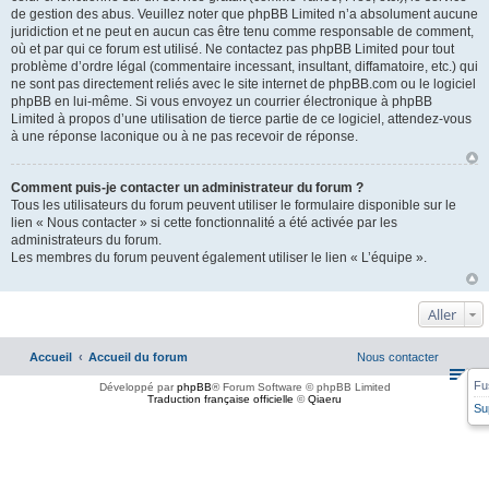
de gestion des abus. Veuillez noter que phpBB Limited n’a absolument aucune
juridiction et ne peut en aucun cas être tenu comme responsable de comment,
où et par qui ce forum est utilisé. Ne contactez pas phpBB Limited pour tout
problème d’ordre légal (commentaire incessant, insultant, diffamatoire, etc.) qui
ne sont pas directement reliés avec le site internet de phpBB.com ou le logiciel
phpBB en lui-même. Si vous envoyez un courrier électronique à phpBB
Limited à propos d’une utilisation de tierce partie de ce logiciel, attendez-vous
à une réponse laconique ou à ne pas recevoir de réponse.
Comment puis-je contacter un administrateur du forum ?
Tous les utilisateurs du forum peuvent utiliser le formulaire disponible sur le
lien « Nous contacter » si cette fonctionnalité a été activée par les
administrateurs du forum.
Les membres du forum peuvent également utiliser le lien « L’équipe ».
Aller
Accueil
Accueil du forum
Nous contacter
Fu
Développé par
phpBB
® Forum Software © phpBB Limited
Traduction française officielle
©
Qiaeru
Su