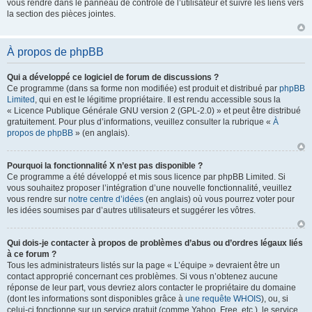
vous rendre dans le panneau de contrôle de l’utilisateur et suivre les liens vers
la section des pièces jointes.
À propos de phpBB
Qui a développé ce logiciel de forum de discussions ?
Ce programme (dans sa forme non modifiée) est produit et distribué par
phpBB
Limited
, qui en est le légitime propriétaire. Il est rendu accessible sous la
« Licence Publique Générale GNU version 2 (GPL-2.0) » et peut être distribué
gratuitement. Pour plus d’informations, veuillez consulter la rubrique «
À
propos de phpBB
» (en anglais).
Pourquoi la fonctionnalité X n’est pas disponible ?
Ce programme a été développé et mis sous licence par phpBB Limited. Si
vous souhaitez proposer l’intégration d’une nouvelle fonctionnalité, veuillez
vous rendre sur
notre centre d’idées
(en anglais) où vous pourrez voter pour
les idées soumises par d’autres utilisateurs et suggérer les vôtres.
Qui dois-je contacter à propos de problèmes d’abus ou d’ordres légaux liés
à ce forum ?
Tous les administrateurs listés sur la page « L’équipe » devraient être un
contact approprié concernant ces problèmes. Si vous n’obtenez aucune
réponse de leur part, vous devriez alors contacter le propriétaire du domaine
(dont les informations sont disponibles grâce à
une requête WHOIS
), ou, si
celui-ci fonctionne sur un service gratuit (comme Yahoo, Free, etc.), le service