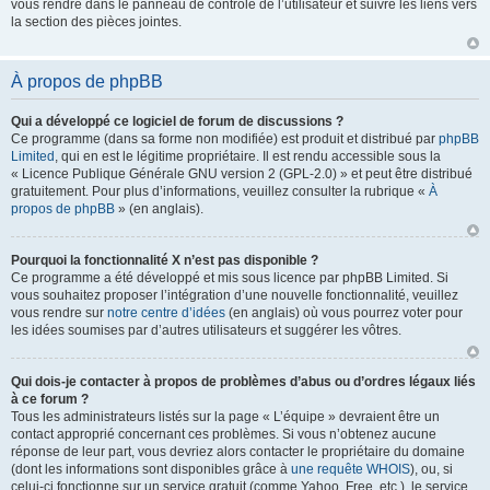
vous rendre dans le panneau de contrôle de l’utilisateur et suivre les liens vers
la section des pièces jointes.
À propos de phpBB
Qui a développé ce logiciel de forum de discussions ?
Ce programme (dans sa forme non modifiée) est produit et distribué par
phpBB
Limited
, qui en est le légitime propriétaire. Il est rendu accessible sous la
« Licence Publique Générale GNU version 2 (GPL-2.0) » et peut être distribué
gratuitement. Pour plus d’informations, veuillez consulter la rubrique «
À
propos de phpBB
» (en anglais).
Pourquoi la fonctionnalité X n’est pas disponible ?
Ce programme a été développé et mis sous licence par phpBB Limited. Si
vous souhaitez proposer l’intégration d’une nouvelle fonctionnalité, veuillez
vous rendre sur
notre centre d’idées
(en anglais) où vous pourrez voter pour
les idées soumises par d’autres utilisateurs et suggérer les vôtres.
Qui dois-je contacter à propos de problèmes d’abus ou d’ordres légaux liés
à ce forum ?
Tous les administrateurs listés sur la page « L’équipe » devraient être un
contact approprié concernant ces problèmes. Si vous n’obtenez aucune
réponse de leur part, vous devriez alors contacter le propriétaire du domaine
(dont les informations sont disponibles grâce à
une requête WHOIS
), ou, si
celui-ci fonctionne sur un service gratuit (comme Yahoo, Free, etc.), le service