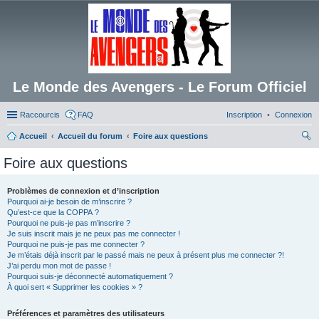
Le Monde des Avengers - Le Forum Officiel
Raccourcis
FAQ
Inscription
Connexion
Accueil
Accueil du forum
Foire aux questions
ec
Foire aux questions
her
ch
Problèmes de connexion et d’inscription
Pourquoi ai-je besoin de m’inscrire ?
er
Qu’est-ce que la COPPA ?
Pourquoi ne puis-je pas m’inscrire ?
Je suis inscrit mais je ne peux pas me connecter !
Pourquoi ne puis-je pas me connecter ?
Je m’étais déjà inscrit par le passé mais ne peux à présent plus me connecter ?!
J’ai perdu mon mot de passe !
Pourquoi suis-je déconnecté automatiquement ?
À quoi sert « Supprimer les cookies » ?
Préférences et paramètres des utilisateurs