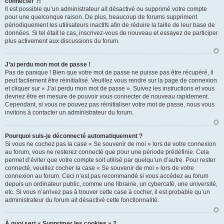
connecter ?!
Il est possible qu’un administrateur ait désactivé ou supprimé votre compte
pour une quelconque raison. De plus, beaucoup de forums suppriment
périodiquement les utilisateurs inactifs afin de réduire la taille de leur base de
données. Si tel était le cas, inscrivez-vous de nouveau et essayez de participer
plus activement aux discussions du forum.
J’ai perdu mon mot de passe !
Pas de panique ! Bien que votre mot de passe ne puisse pas être récupéré, il
peut facilement être réinitialisé. Veuillez vous rendre sur la page de connexion
et cliquer sur « J’ai perdu mon mot de passe ». Suivez les instructions et vous
devriez être en mesure de pouvoir vous connecter de nouveau rapidement.
Cependant, si vous ne pouvez pas réinitialiser votre mot de passe, nous vous
invitons à contacter un administrateur du forum.
Pourquoi suis-je déconnecté automatiquement ?
Si vous ne cochez pas la case « Se souvenir de moi » lors de votre connexion
au forum, vous ne resterez connecté que pour une période prédéfinie. Cela
permet d’éviter que votre compte soit utilisé par quelqu’un d’autre. Pour rester
connecté, veuillez cocher la case « Se souvenir de moi » lors de votre
connexion au forum. Ceci n’est pas recommandé si vous accédez au forum
depuis un ordinateur public, comme une librairie, un cybercafé, une université,
etc. Si vous n’arrivez pas à trouver cette case à cocher, il est probable qu’un
administrateur du forum ait désactivé cette fonctionnalité.
À quoi sert « Supprimer les cookies » ?