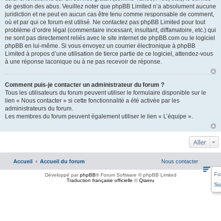
de gestion des abus. Veuillez noter que phpBB Limited n’a absolument aucune
juridiction et ne peut en aucun cas être tenu comme responsable de comment,
où et par qui ce forum est utilisé. Ne contactez pas phpBB Limited pour tout
problème d’ordre légal (commentaire incessant, insultant, diffamatoire, etc.) qui
ne sont pas directement reliés avec le site internet de phpBB.com ou le logiciel
phpBB en lui-même. Si vous envoyez un courrier électronique à phpBB
Limited à propos d’une utilisation de tierce partie de ce logiciel, attendez-vous
à une réponse laconique ou à ne pas recevoir de réponse.
Comment puis-je contacter un administrateur du forum ?
Tous les utilisateurs du forum peuvent utiliser le formulaire disponible sur le
lien « Nous contacter » si cette fonctionnalité a été activée par les
administrateurs du forum.
Les membres du forum peuvent également utiliser le lien « L’équipe ».
Aller
Accueil
Accueil du forum
Nous contacter
Fu
Développé par
phpBB
® Forum Software © phpBB Limited
Traduction française officielle
©
Qiaeru
Su