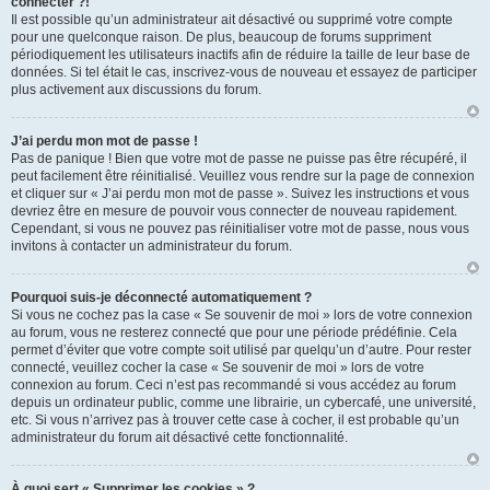
connecter ?!
Il est possible qu’un administrateur ait désactivé ou supprimé votre compte
pour une quelconque raison. De plus, beaucoup de forums suppriment
périodiquement les utilisateurs inactifs afin de réduire la taille de leur base de
données. Si tel était le cas, inscrivez-vous de nouveau et essayez de participer
plus activement aux discussions du forum.
J’ai perdu mon mot de passe !
Pas de panique ! Bien que votre mot de passe ne puisse pas être récupéré, il
peut facilement être réinitialisé. Veuillez vous rendre sur la page de connexion
et cliquer sur « J’ai perdu mon mot de passe ». Suivez les instructions et vous
devriez être en mesure de pouvoir vous connecter de nouveau rapidement.
Cependant, si vous ne pouvez pas réinitialiser votre mot de passe, nous vous
invitons à contacter un administrateur du forum.
Pourquoi suis-je déconnecté automatiquement ?
Si vous ne cochez pas la case « Se souvenir de moi » lors de votre connexion
au forum, vous ne resterez connecté que pour une période prédéfinie. Cela
permet d’éviter que votre compte soit utilisé par quelqu’un d’autre. Pour rester
connecté, veuillez cocher la case « Se souvenir de moi » lors de votre
connexion au forum. Ceci n’est pas recommandé si vous accédez au forum
depuis un ordinateur public, comme une librairie, un cybercafé, une université,
etc. Si vous n’arrivez pas à trouver cette case à cocher, il est probable qu’un
administrateur du forum ait désactivé cette fonctionnalité.
À quoi sert « Supprimer les cookies » ?