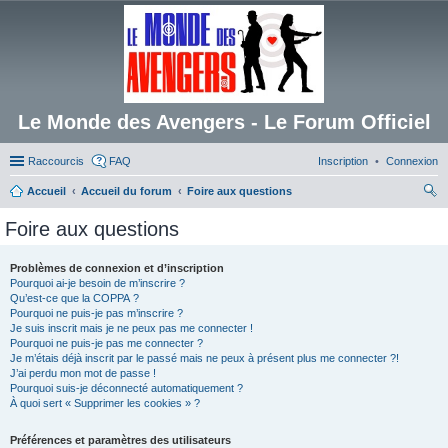
Le Monde des Avengers - Le Forum Officiel
Raccourcis
FAQ
Inscription
Connexion
Accueil
Accueil du forum
Foire aux questions
ec
Foire aux questions
her
ch
Problèmes de connexion et d’inscription
Pourquoi ai-je besoin de m’inscrire ?
er
Qu’est-ce que la COPPA ?
Pourquoi ne puis-je pas m’inscrire ?
Je suis inscrit mais je ne peux pas me connecter !
Pourquoi ne puis-je pas me connecter ?
Je m’étais déjà inscrit par le passé mais ne peux à présent plus me connecter ?!
J’ai perdu mon mot de passe !
Pourquoi suis-je déconnecté automatiquement ?
À quoi sert « Supprimer les cookies » ?
Préférences et paramètres des utilisateurs