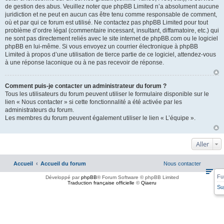
de gestion des abus. Veuillez noter que phpBB Limited n’a absolument aucune
juridiction et ne peut en aucun cas être tenu comme responsable de comment,
où et par qui ce forum est utilisé. Ne contactez pas phpBB Limited pour tout
problème d’ordre légal (commentaire incessant, insultant, diffamatoire, etc.) qui
ne sont pas directement reliés avec le site internet de phpBB.com ou le logiciel
phpBB en lui-même. Si vous envoyez un courrier électronique à phpBB
Limited à propos d’une utilisation de tierce partie de ce logiciel, attendez-vous
à une réponse laconique ou à ne pas recevoir de réponse.
Comment puis-je contacter un administrateur du forum ?
Tous les utilisateurs du forum peuvent utiliser le formulaire disponible sur le
lien « Nous contacter » si cette fonctionnalité a été activée par les
administrateurs du forum.
Les membres du forum peuvent également utiliser le lien « L’équipe ».
Aller
Accueil
Accueil du forum
Nous contacter
Fu
Développé par
phpBB
® Forum Software © phpBB Limited
Traduction française officielle
©
Qiaeru
Su