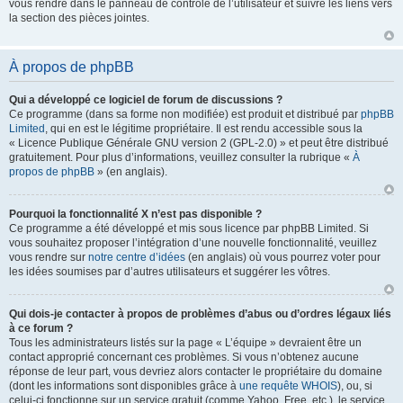
vous rendre dans le panneau de contrôle de l’utilisateur et suivre les liens vers
la section des pièces jointes.
À propos de phpBB
Qui a développé ce logiciel de forum de discussions ?
Ce programme (dans sa forme non modifiée) est produit et distribué par
phpBB
Limited
, qui en est le légitime propriétaire. Il est rendu accessible sous la
« Licence Publique Générale GNU version 2 (GPL-2.0) » et peut être distribué
gratuitement. Pour plus d’informations, veuillez consulter la rubrique «
À
propos de phpBB
» (en anglais).
Pourquoi la fonctionnalité X n’est pas disponible ?
Ce programme a été développé et mis sous licence par phpBB Limited. Si
vous souhaitez proposer l’intégration d’une nouvelle fonctionnalité, veuillez
vous rendre sur
notre centre d’idées
(en anglais) où vous pourrez voter pour
les idées soumises par d’autres utilisateurs et suggérer les vôtres.
Qui dois-je contacter à propos de problèmes d’abus ou d’ordres légaux liés
à ce forum ?
Tous les administrateurs listés sur la page « L’équipe » devraient être un
contact approprié concernant ces problèmes. Si vous n’obtenez aucune
réponse de leur part, vous devriez alors contacter le propriétaire du domaine
(dont les informations sont disponibles grâce à
une requête WHOIS
), ou, si
celui-ci fonctionne sur un service gratuit (comme Yahoo, Free, etc.), le service