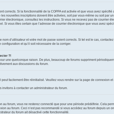
ient corrects. Si la fonctionnalité de la COPPA est activée et que vous avez spécifié
es nouvelles inscriptions doivent être activées, soit par vous-même ou soit par un 
courrier électronique, consultez les instructions. Si vous ne recevez pas de courrie
rriel. Si vous êtes certain que l’adresse de courrier électronique que vous avez spéc
nom d’utilisateur et votre mot de passe soient corrects. Si tel est le cas, contacte
configuration et qu’il soit nécessaire de la corriger.
ecter ?!
pour une quelconque raison. De plus, beaucoup de forums suppriment périodiquement 
activement aux discussions du forum.
peut facilement être réinitialisé. Veuillez vous rendre sur la page de connexion et 
 invitons à contacter un administrateur du forum.
n au forum, vous ne resterez connecté que pour une période prédéfinie. Cela permet 
exion au forum. Ceci n’est pas recommandé si vous accédez au forum depuis un ordin
strateur du forum ait désactivé cette fonctionnalité.