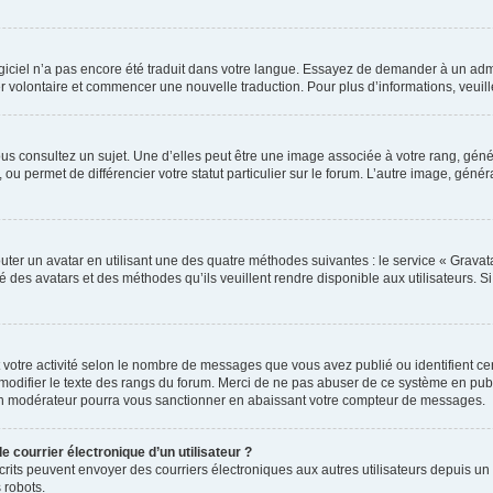
 logiciel n’a pas encore été traduit dans votre langue. Essayez de demander à un admi
ter volontaire et commencer une nouvelle traduction. Pour plus d’informations, veui
us consultez un sujet. Une d’elles peut être une image associée à votre rang, gén
ou permet de différencier votre statut particulier sur le forum. L’autre image, gé
uter un avatar en utilisant une des quatre méthodes suivantes : le service « Gravatar
é des avatars et des méthodes qu’ils veuillent rendre disponible aux utilisateurs. S
 votre activité selon le nombre de messages que vous avez publié ou identifient cert
modifier le texte des rangs du forum. Merci de ne pas abuser de ce système en pub
un modérateur pourra vous sanctionner en abaissant votre compteur de messages.
e courrier électronique d’un utilisateur ?
 inscrits peuvent envoyer des courriers électroniques aux autres utilisateurs depuis
 robots.