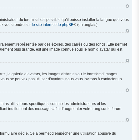
nistrateur du forum s’il est possible qu’il puisse installer la langue que vous
llez vous rendre sur
le site internet de phpBB
® (en anglais).
éralement représentée par des étoiles, des carrés ou des ronds. Elle permet
néralement plus grande, est une image connue sous le nom d’avatar qui est
 », la galerie d’avatars, les images distantes ou le transfert d’images
i vous ne pouvez pas utiliser d’avatars, nous vous invitons à contacter un
ains utilisateurs spécifiques, comme les administrateurs et les
liant inutilement des messages afin d’augmenter votre rang sur le forum.
 un formulaire dédié. Cela permet d’empêcher une utilisation abusive du