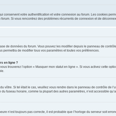
i conservent votre authentification et votre connexion au forum. Les cookies perme
r du forum. Si vous rencontrez des problèmes récurrents de connexion et de déconne
a base de données du forum. Vous pouvez les modifier depuis le panneau de contrôle d
us permettra de modifier tous vos paramètres et toutes vos préférences.
rs en ligne ?
 vous trouverez l’option « Masquer mon statut en ligne ». Si vous activez cette opt
le.
 du vôtre. Si tel était le cas, veuillez vous rendre dans le panneau de contrôle de l’
du fuseau horaire, comme la plupart des autres paramètres, n’est accessible qu’aux ut
heure n’est toujours pas correcte, il est probable que l’horloge du serveur soit err