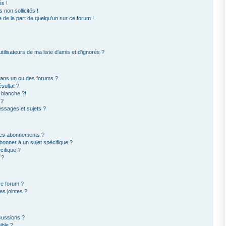
s !
non sollicités !
e de la part de quelqu’un sur ce forum !
ilisateurs de ma liste d’amis et d’ignorés ?
dans un ou des forums ?
sultat ?
 blanche ?!
 ?
ssages et sujets ?
t les abonnements ?
bonner à un sujet spécifique ?
ifique ?
 ?
ce forum ?
s jointes ?
cussions ?
ible ?