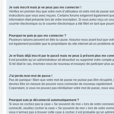
Je suis inscrit mais je ne peux pas me connecter !
Vérifiez en premier lieu que votre nom d’utilisateur et votre mot de passe so
instructions que vous avez reçues. Certains forums exigeront également que l
information était présente lors de votre inscription. Si vous aviez reçu un 
courrier électronique ou le courrier électronique a été filtré en tant que pou
Pourquoi ne puis-je pas me connecter ?
Plusieurs raisons peuvent en être la cause. Assurez-vous avant tout que votre 
est également possible que le propriétaire du site internet ait un problème de 
Je m’étais déjà inscrit par le passé mais ne peux à présent plus me conn
Il est possible qu’un administrateur ait désactivé ou supprimé votre compte 
Si tel était le cas, inscrivez-vous de nouveau et essayez de participer plus 
J’ai perdu mon mot de passe !
Pas de panique ! Bien que votre mot de passe ne puisse pas être récupéré, il 
devriez être en mesure de pouvoir vous connecter de nouveau rapidement.
Cependant, si vous ne pouvez pas réinitialiser votre mot de passe, nous vous
Pourquoi suis-je déconnecté automatiquement ?
Si vous ne cochez pas la case « Se souvenir de moi » lors de votre connexio
connecté, veuillez cocher la case « Se souvenir de moi » lors de votre conn
vous n’arrivez pas à trouver cette case à cocher, il est probable qu’un admini