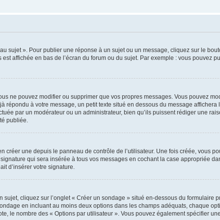
u sujet ». Pour publier une réponse à un sujet ou un message, cliquez sur le bouto
 est affichée en bas de l’écran du forum ou du sujet. Par exemple : vous pouvez p
ous ne pouvez modifier ou supprimer que vos propres messages. Vous pouvez modi
déjà répondu à votre message, un petit texte situé en dessous du message affichera l
ffectuée par un modérateur ou un administrateur, bien qu’ils puissent rédiger une rais
é publiée.
 créer une depuis le panneau de contrôle de l’utilisateur. Une fois créée, vous po
 signature qui sera insérée à tous vos messages en cochant la case appropriée dans 
it d’insérer votre signature.
jet, cliquez sur l’onglet « Créer un sondage » situé en-dessous du formulaire prin
 sondage en incluant au moins deux options dans les champs adéquats, chaque optio
ote, le nombre des « Options par utilisateur ». Vous pouvez également spécifier une l