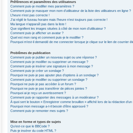
Préférences et paramètres des utilisateurs
Comment puis-je modifier mes paramètres ?
Comment puis-je masquer mon nom d’utilisateur de la liste des utilisateurs en ligne ?
L’heure n’est pas correcte !
J’ai réglé le fuseau horaire mais l’heure n’est toujours pas correcte !
Ma langue n’apparaît pas dans la liste !
Que signifient les images situées à côté de mon nom d’utilisateur ?
Comment puis-je afficher un avatar ?
Quel est mon rang et comment puis-je le modifier ?
Pourquoi m’est-il demandé de me connecter lorsque je clique sur le lien de courrier éle
Problèmes de publication
Comment puis-je publier un nouveau sujet ou une réponse ?
Comment puis-je modifier ou supprimer un message ?
Comment puis-je insérer une signature à mon message ?
Comment puis-je créer un sondage ?
Pourquoi ne puis-je pas ajouter plus d’options à un sondage ?
Comment puis-je modifier ou supprimer un sondage ?
Pourquoi ne puis-je pas accéder à un forum ?
Pourquoi ne puis-je pas transférer de pièces jointes ?
Pourquoi ai-je reçu un avertissement ?
Comment puis-je rapporter des messages à un modérateur ?
À quoi sert le bouton « Enregistrer comme brouillon » affiché lors de la rédaction d’un 
Pourquoi mon message a-t-il besoin d’être approuvé ?
Comment puis-je remonter mes sujets ?
Mise en forme et types de sujets
Qu’est-ce que le BBCode ?
Puis-je insérer du code HTML ?