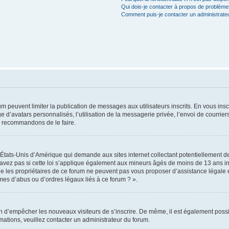
Qui dois-je contacter à propos de problèmes
Comment puis-je contacter un administrate
rum peuvent limiter la publication de messages aux utilisateurs inscrits. En vous in
e d’avatars personnalisés, l’utilisation de la messagerie privée, l’envoi de courriers
us recommandons de le faire.
s États-Unis d’Amérique qui demande aux sites internet collectant potentiellement
avez pas si cette loi s’applique également aux mineurs âgés de moins de 13 ans ins
ue les propriétaires de ce forum ne peuvent pas vous proposer d’assistance légale e
èmes d’abus ou d’ordres légaux liés à ce forum ? ».
afin d’empêcher les nouveaux visiteurs de s’inscrire. De même, il est également possi
ormations, veuillez contacter un administrateur du forum.