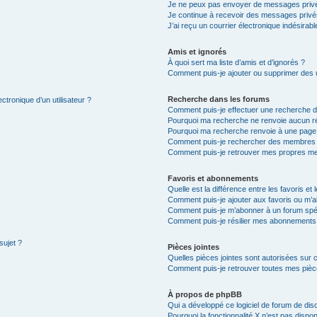
Je ne peux pas envoyer de messages privé
Je continue à recevoir des messages privés 
J’ai reçu un courrier électronique indésirabl
Amis et ignorés
À quoi sert ma liste d’amis et d’ignorés ?
Comment puis-je ajouter ou supprimer des ut
Recherche dans les forums
ctronique d’un utilisateur ?
Comment puis-je effectuer une recherche 
Pourquoi ma recherche ne renvoie aucun ré
Pourquoi ma recherche renvoie à une page
Comment puis-je rechercher des membres
Comment puis-je retrouver mes propres me
Favoris et abonnements
Quelle est la différence entre les favoris e
Comment puis-je ajouter aux favoris ou m’a
Comment puis-je m’abonner à un forum spéc
Comment puis-je résilier mes abonnements
sujet ?
Pièces jointes
Quelles pièces jointes sont autorisées sur 
Comment puis-je retrouver toutes mes pièce
À propos de phpBB
Qui a développé ce logiciel de forum de dis
Pourquoi la fonctionnalité X n’est pas dispon