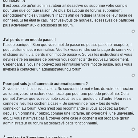
connecter ?!
Il est possible qu’un administrateur ait désactivé ou supprimé votre compte
pour une quelconque raison. De plus, beaucoup de forums suppriment
périodiquement les utilisateurs inactifs afin de réduire la taille de leur base de
données. Si tel était le cas, inscrivez-vous de nouveau et essayez de participer
plus activement aux discussions du forum.
J’ai perdu mon mot de passe !
Pas de panique ! Bien que votre mot de passe ne puisse pas être récupéré, il
peut facilement être réinitialisé. Veuillez vous rendre sur la page de connexion
et cliquer sur « J’ai perdu mon mot de passe ». Suivez les instructions et vous
devriez être en mesure de pouvoir vous connecter de nouveau rapidement.
Cependant, si vous ne pouvez pas réinitialiser votre mot de passe, nous vous
invitons à contacter un administrateur du forum.
Pourquoi suis-je déconnecté automatiquement ?
Si vous ne cochez pas la case « Se souvenir de moi » lors de votre connexion
au forum, vous ne resterez connecté que pour une période prédéfinie. Cela
permet d’éviter que votre compte soit utilisé par quelqu’un d’autre. Pour rester
connecté, veuillez cocher la case « Se souvenir de moi » lors de votre
connexion au forum. Ceci n’est pas recommandé si vous accédez au forum
depuis un ordinateur public, comme une librairie, un cybercafé, une université,
etc. Si vous n’arrivez pas à trouver cette case à cocher, il est probable qu’un
administrateur du forum ait désactivé cette fonctionnalité.
À quoi sert « Supprimer les cookies » ?