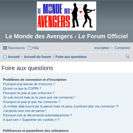
Le Monde des Avengers - Le Forum Officiel
Raccourcis
FAQ
Inscription
Connexion
Accueil
Accueil du forum
Foire aux questions
ec
Foire aux questions
her
ch
Problèmes de connexion et d’inscription
Pourquoi ai-je besoin de m’inscrire ?
er
Qu’est-ce que la COPPA ?
Pourquoi ne puis-je pas m’inscrire ?
Je suis inscrit mais je ne peux pas me connecter !
Pourquoi ne puis-je pas me connecter ?
Je m’étais déjà inscrit par le passé mais ne peux à présent plus me connecter ?!
J’ai perdu mon mot de passe !
Pourquoi suis-je déconnecté automatiquement ?
À quoi sert « Supprimer les cookies » ?
Préférences et paramètres des utilisateurs