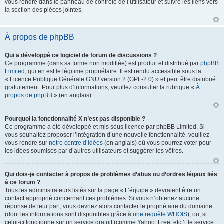
vous rendre dans le panneau de contrôle de l’utilisateur et suivre les liens vers
la section des pièces jointes.
À propos de phpBB
Qui a développé ce logiciel de forum de discussions ?
Ce programme (dans sa forme non modifiée) est produit et distribué par
phpBB
Limited
, qui en est le légitime propriétaire. Il est rendu accessible sous la
« Licence Publique Générale GNU version 2 (GPL-2.0) » et peut être distribué
gratuitement. Pour plus d’informations, veuillez consulter la rubrique «
À
propos de phpBB
» (en anglais).
Pourquoi la fonctionnalité X n’est pas disponible ?
Ce programme a été développé et mis sous licence par phpBB Limited. Si
vous souhaitez proposer l’intégration d’une nouvelle fonctionnalité, veuillez
vous rendre sur
notre centre d’idées
(en anglais) où vous pourrez voter pour
les idées soumises par d’autres utilisateurs et suggérer les vôtres.
Qui dois-je contacter à propos de problèmes d’abus ou d’ordres légaux liés
à ce forum ?
Tous les administrateurs listés sur la page « L’équipe » devraient être un
contact approprié concernant ces problèmes. Si vous n’obtenez aucune
réponse de leur part, vous devriez alors contacter le propriétaire du domaine
(dont les informations sont disponibles grâce à
une requête WHOIS
), ou, si
celui-ci fonctionne sur un service gratuit (comme Yahoo, Free, etc.), le service