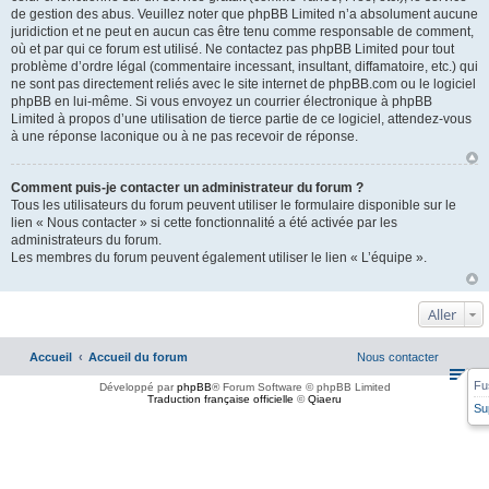
de gestion des abus. Veuillez noter que phpBB Limited n’a absolument aucune
juridiction et ne peut en aucun cas être tenu comme responsable de comment,
où et par qui ce forum est utilisé. Ne contactez pas phpBB Limited pour tout
problème d’ordre légal (commentaire incessant, insultant, diffamatoire, etc.) qui
ne sont pas directement reliés avec le site internet de phpBB.com ou le logiciel
phpBB en lui-même. Si vous envoyez un courrier électronique à phpBB
Limited à propos d’une utilisation de tierce partie de ce logiciel, attendez-vous
à une réponse laconique ou à ne pas recevoir de réponse.
Comment puis-je contacter un administrateur du forum ?
Tous les utilisateurs du forum peuvent utiliser le formulaire disponible sur le
lien « Nous contacter » si cette fonctionnalité a été activée par les
administrateurs du forum.
Les membres du forum peuvent également utiliser le lien « L’équipe ».
Aller
Accueil
Accueil du forum
Nous contacter
Fu
Développé par
phpBB
® Forum Software © phpBB Limited
Traduction française officielle
©
Qiaeru
Su