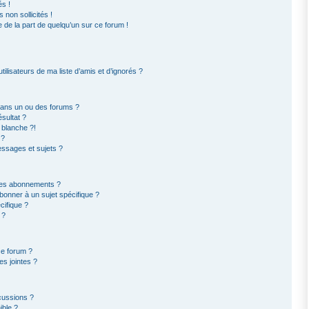
s !
non sollicités !
e de la part de quelqu’un sur ce forum !
ilisateurs de ma liste d’amis et d’ignorés ?
dans un ou des forums ?
sultat ?
 blanche ?!
 ?
ssages et sujets ?
t les abonnements ?
bonner à un sujet spécifique ?
ifique ?
 ?
ce forum ?
s jointes ?
cussions ?
ible ?