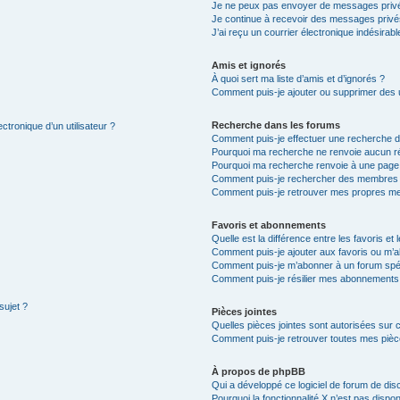
Je ne peux pas envoyer de messages privé
Je continue à recevoir des messages privés 
J’ai reçu un courrier électronique indésirabl
Amis et ignorés
À quoi sert ma liste d’amis et d’ignorés ?
Comment puis-je ajouter ou supprimer des ut
Recherche dans les forums
ctronique d’un utilisateur ?
Comment puis-je effectuer une recherche 
Pourquoi ma recherche ne renvoie aucun ré
Pourquoi ma recherche renvoie à une page
Comment puis-je rechercher des membres
Comment puis-je retrouver mes propres me
Favoris et abonnements
Quelle est la différence entre les favoris e
Comment puis-je ajouter aux favoris ou m’a
Comment puis-je m’abonner à un forum spéc
Comment puis-je résilier mes abonnements
sujet ?
Pièces jointes
Quelles pièces jointes sont autorisées sur 
Comment puis-je retrouver toutes mes pièce
À propos de phpBB
Qui a développé ce logiciel de forum de dis
Pourquoi la fonctionnalité X n’est pas dispon