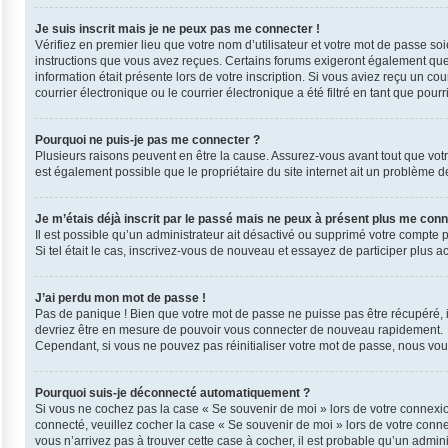
Je suis inscrit mais je ne peux pas me connecter !
Vérifiez en premier lieu que votre nom d’utilisateur et votre mot de passe so
instructions que vous avez reçues. Certains forums exigeront également que l
information était présente lors de votre inscription. Si vous aviez reçu un 
courrier électronique ou le courrier électronique a été filtré en tant que pou
Pourquoi ne puis-je pas me connecter ?
Plusieurs raisons peuvent en être la cause. Assurez-vous avant tout que votre 
est également possible que le propriétaire du site internet ait un problème de 
Je m’étais déjà inscrit par le passé mais ne peux à présent plus me conn
Il est possible qu’un administrateur ait désactivé ou supprimé votre compte 
Si tel était le cas, inscrivez-vous de nouveau et essayez de participer plus 
J’ai perdu mon mot de passe !
Pas de panique ! Bien que votre mot de passe ne puisse pas être récupéré, il 
devriez être en mesure de pouvoir vous connecter de nouveau rapidement.
Cependant, si vous ne pouvez pas réinitialiser votre mot de passe, nous vous
Pourquoi suis-je déconnecté automatiquement ?
Si vous ne cochez pas la case « Se souvenir de moi » lors de votre connexio
connecté, veuillez cocher la case « Se souvenir de moi » lors de votre conn
vous n’arrivez pas à trouver cette case à cocher, il est probable qu’un admini