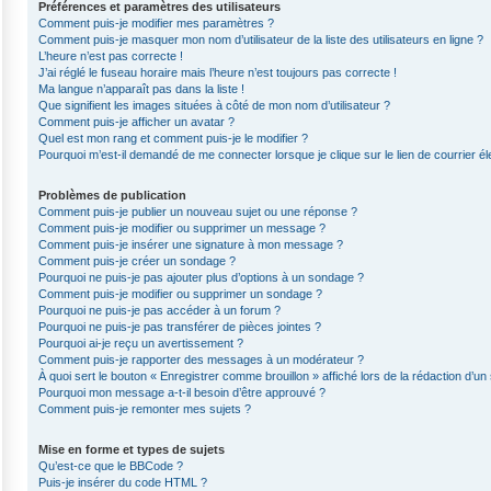
Préférences et paramètres des utilisateurs
Comment puis-je modifier mes paramètres ?
Comment puis-je masquer mon nom d’utilisateur de la liste des utilisateurs en ligne ?
L’heure n’est pas correcte !
J’ai réglé le fuseau horaire mais l’heure n’est toujours pas correcte !
Ma langue n’apparaît pas dans la liste !
Que signifient les images situées à côté de mon nom d’utilisateur ?
Comment puis-je afficher un avatar ?
Quel est mon rang et comment puis-je le modifier ?
Pourquoi m’est-il demandé de me connecter lorsque je clique sur le lien de courrier éle
Problèmes de publication
Comment puis-je publier un nouveau sujet ou une réponse ?
Comment puis-je modifier ou supprimer un message ?
Comment puis-je insérer une signature à mon message ?
Comment puis-je créer un sondage ?
Pourquoi ne puis-je pas ajouter plus d’options à un sondage ?
Comment puis-je modifier ou supprimer un sondage ?
Pourquoi ne puis-je pas accéder à un forum ?
Pourquoi ne puis-je pas transférer de pièces jointes ?
Pourquoi ai-je reçu un avertissement ?
Comment puis-je rapporter des messages à un modérateur ?
À quoi sert le bouton « Enregistrer comme brouillon » affiché lors de la rédaction d’un 
Pourquoi mon message a-t-il besoin d’être approuvé ?
Comment puis-je remonter mes sujets ?
Mise en forme et types de sujets
Qu’est-ce que le BBCode ?
Puis-je insérer du code HTML ?