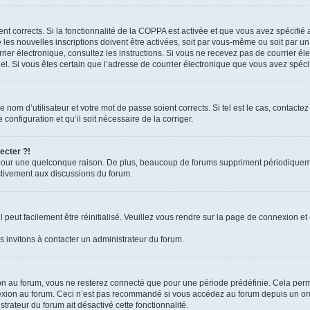
ient corrects. Si la fonctionnalité de la COPPA est activée et que vous avez spécifié
es nouvelles inscriptions doivent être activées, soit par vous-même ou soit par un 
courrier électronique, consultez les instructions. Si vous ne recevez pas de courrie
rriel. Si vous êtes certain que l’adresse de courrier électronique que vous avez spéc
nom d’utilisateur et votre mot de passe soient corrects. Si tel est le cas, contacte
configuration et qu’il soit nécessaire de la corriger.
ecter ?!
pour une quelconque raison. De plus, beaucoup de forums suppriment périodiquement 
activement aux discussions du forum.
peut facilement être réinitialisé. Veuillez vous rendre sur la page de connexion et 
 invitons à contacter un administrateur du forum.
n au forum, vous ne resterez connecté que pour une période prédéfinie. Cela permet 
exion au forum. Ceci n’est pas recommandé si vous accédez au forum depuis un ordin
strateur du forum ait désactivé cette fonctionnalité.