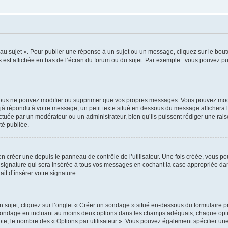
u sujet ». Pour publier une réponse à un sujet ou un message, cliquez sur le bouto
 est affichée en bas de l’écran du forum ou du sujet. Par exemple : vous pouvez p
ous ne pouvez modifier ou supprimer que vos propres messages. Vous pouvez modi
déjà répondu à votre message, un petit texte situé en dessous du message affichera l
ffectuée par un modérateur ou un administrateur, bien qu’ils puissent rédiger une rais
é publiée.
 créer une depuis le panneau de contrôle de l’utilisateur. Une fois créée, vous po
 signature qui sera insérée à tous vos messages en cochant la case appropriée dans 
it d’insérer votre signature.
jet, cliquez sur l’onglet « Créer un sondage » situé en-dessous du formulaire prin
 sondage en incluant au moins deux options dans les champs adéquats, chaque optio
ote, le nombre des « Options par utilisateur ». Vous pouvez également spécifier une l