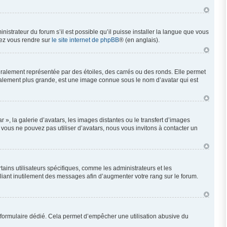
nistrateur du forum s’il est possible qu’il puisse installer la langue que vous
llez vous rendre sur
le site internet de phpBB
® (en anglais).
éralement représentée par des étoiles, des carrés ou des ronds. Elle permet
néralement plus grande, est une image connue sous le nom d’avatar qui est
 », la galerie d’avatars, les images distantes ou le transfert d’images
i vous ne pouvez pas utiliser d’avatars, nous vous invitons à contacter un
ains utilisateurs spécifiques, comme les administrateurs et les
liant inutilement des messages afin d’augmenter votre rang sur le forum.
 un formulaire dédié. Cela permet d’empêcher une utilisation abusive du