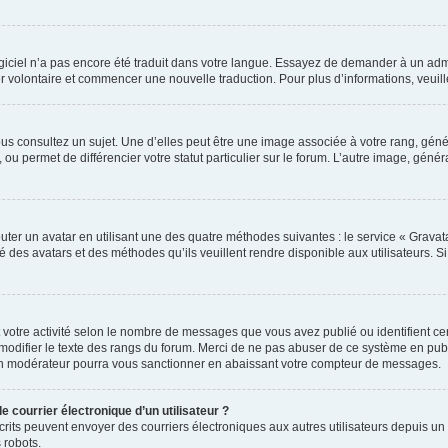
 logiciel n’a pas encore été traduit dans votre langue. Essayez de demander à un admi
ter volontaire et commencer une nouvelle traduction. Pour plus d’informations, veui
us consultez un sujet. Une d’elles peut être une image associée à votre rang, gén
ou permet de différencier votre statut particulier sur le forum. L’autre image, gé
uter un avatar en utilisant une des quatre méthodes suivantes : le service « Gravatar
é des avatars et des méthodes qu’ils veuillent rendre disponible aux utilisateurs. S
 votre activité selon le nombre de messages que vous avez publié ou identifient cert
modifier le texte des rangs du forum. Merci de ne pas abuser de ce système en pub
un modérateur pourra vous sanctionner en abaissant votre compteur de messages.
e courrier électronique d’un utilisateur ?
 inscrits peuvent envoyer des courriers électroniques aux autres utilisateurs depuis
 robots.