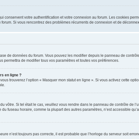
i conservent votre authentification et votre connexion au forum. Les cookies perme
r du forum. Si vous rencontrez des problèmes récurrents de connexion et de déconne
a base de données du forum. Vous pouvez les modifier depuis le panneau de contrôle d
us permettra de modifier tous vos paramètres et toutes vos préférences.
rs en ligne ?
 vous trouverez l’option « Masquer mon statut en ligne ». Si vous activez cette opt
le.
 du vôtre. Si tel était le cas, veuillez vous rendre dans le panneau de contrôle de l’
du fuseau horaire, comme la plupart des autres paramètres, n’est accessible qu’aux ut
heure n’est toujours pas correcte, il est probable que l’horloge du serveur soit err