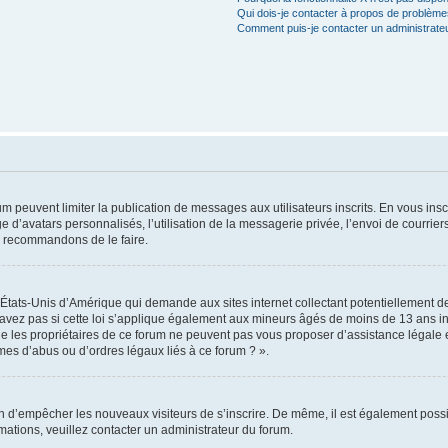
Qui dois-je contacter à propos de problèmes
Comment puis-je contacter un administrate
rum peuvent limiter la publication de messages aux utilisateurs inscrits. En vous in
e d’avatars personnalisés, l’utilisation de la messagerie privée, l’envoi de courriers
us recommandons de le faire.
s États-Unis d’Amérique qui demande aux sites internet collectant potentiellement
avez pas si cette loi s’applique également aux mineurs âgés de moins de 13 ans ins
ue les propriétaires de ce forum ne peuvent pas vous proposer d’assistance légale e
èmes d’abus ou d’ordres légaux liés à ce forum ? ».
afin d’empêcher les nouveaux visiteurs de s’inscrire. De même, il est également possi
ormations, veuillez contacter un administrateur du forum.