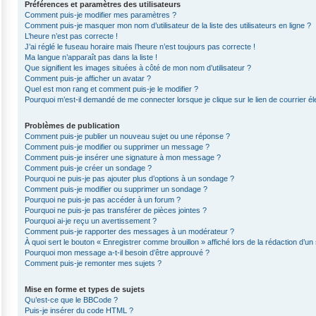
Préférences et paramètres des utilisateurs
Comment puis-je modifier mes paramètres ?
Comment puis-je masquer mon nom d’utilisateur de la liste des utilisateurs en ligne ?
L’heure n’est pas correcte !
J’ai réglé le fuseau horaire mais l’heure n’est toujours pas correcte !
Ma langue n’apparaît pas dans la liste !
Que signifient les images situées à côté de mon nom d’utilisateur ?
Comment puis-je afficher un avatar ?
Quel est mon rang et comment puis-je le modifier ?
Pourquoi m’est-il demandé de me connecter lorsque je clique sur le lien de courrier éle
Problèmes de publication
Comment puis-je publier un nouveau sujet ou une réponse ?
Comment puis-je modifier ou supprimer un message ?
Comment puis-je insérer une signature à mon message ?
Comment puis-je créer un sondage ?
Pourquoi ne puis-je pas ajouter plus d’options à un sondage ?
Comment puis-je modifier ou supprimer un sondage ?
Pourquoi ne puis-je pas accéder à un forum ?
Pourquoi ne puis-je pas transférer de pièces jointes ?
Pourquoi ai-je reçu un avertissement ?
Comment puis-je rapporter des messages à un modérateur ?
À quoi sert le bouton « Enregistrer comme brouillon » affiché lors de la rédaction d’un 
Pourquoi mon message a-t-il besoin d’être approuvé ?
Comment puis-je remonter mes sujets ?
Mise en forme et types de sujets
Qu’est-ce que le BBCode ?
Puis-je insérer du code HTML ?