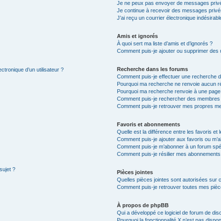
Je ne peux pas envoyer de messages privé
Je continue à recevoir des messages privés 
J’ai reçu un courrier électronique indésirabl
Amis et ignorés
À quoi sert ma liste d’amis et d’ignorés ?
Comment puis-je ajouter ou supprimer des ut
Recherche dans les forums
ctronique d’un utilisateur ?
Comment puis-je effectuer une recherche 
Pourquoi ma recherche ne renvoie aucun ré
Pourquoi ma recherche renvoie à une page
Comment puis-je rechercher des membres
Comment puis-je retrouver mes propres me
Favoris et abonnements
Quelle est la différence entre les favoris e
Comment puis-je ajouter aux favoris ou m’a
Comment puis-je m’abonner à un forum spéc
Comment puis-je résilier mes abonnements
sujet ?
Pièces jointes
Quelles pièces jointes sont autorisées sur 
Comment puis-je retrouver toutes mes pièce
À propos de phpBB
Qui a développé ce logiciel de forum de dis
Pourquoi la fonctionnalité X n’est pas dispon