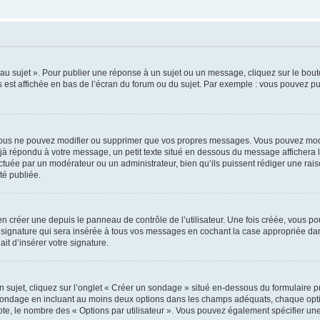
u sujet ». Pour publier une réponse à un sujet ou un message, cliquez sur le bouto
 est affichée en bas de l’écran du forum ou du sujet. Par exemple : vous pouvez p
ous ne pouvez modifier ou supprimer que vos propres messages. Vous pouvez modi
déjà répondu à votre message, un petit texte situé en dessous du message affichera l
ffectuée par un modérateur ou un administrateur, bien qu’ils puissent rédiger une rais
é publiée.
 créer une depuis le panneau de contrôle de l’utilisateur. Une fois créée, vous po
 signature qui sera insérée à tous vos messages en cochant la case appropriée dans 
it d’insérer votre signature.
jet, cliquez sur l’onglet « Créer un sondage » situé en-dessous du formulaire prin
 sondage en incluant au moins deux options dans les champs adéquats, chaque optio
ote, le nombre des « Options par utilisateur ». Vous pouvez également spécifier une l