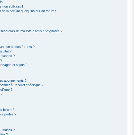
s !
non sollicités !
e de la part de quelqu’un sur ce forum !
ilisateurs de ma liste d’amis et d’ignorés ?
dans un ou des forums ?
sultat ?
 blanche ?!
 ?
ssages et sujets ?
t les abonnements ?
bonner à un sujet spécifique ?
ifique ?
 ?
ce forum ?
s jointes ?
cussions ?
ible ?