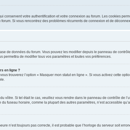
i conservent votre authentification et votre connexion au forum. Les cookies perme
r du forum. Si vous rencontrez des problèmes récurrents de connexion et de déconne
a base de données du forum. Vous pouvez les modifier depuis le panneau de contrôle d
us permettra de modifier tous vos paramètres et toutes vos préférences.
rs en ligne ?
 vous trouverez l’option « Masquer mon statut en ligne ». Si vous activez cette opt
le.
 du vôtre. Si tel était le cas, veuillez vous rendre dans le panneau de contrôle de l’
du fuseau horaire, comme la plupart des autres paramètres, n’est accessible qu’aux ut
heure n’est toujours pas correcte, il est probable que l’horloge du serveur soit err