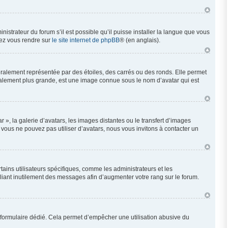
nistrateur du forum s’il est possible qu’il puisse installer la langue que vous
llez vous rendre sur
le site internet de phpBB
® (en anglais).
éralement représentée par des étoiles, des carrés ou des ronds. Elle permet
néralement plus grande, est une image connue sous le nom d’avatar qui est
 », la galerie d’avatars, les images distantes ou le transfert d’images
i vous ne pouvez pas utiliser d’avatars, nous vous invitons à contacter un
ains utilisateurs spécifiques, comme les administrateurs et les
liant inutilement des messages afin d’augmenter votre rang sur le forum.
 un formulaire dédié. Cela permet d’empêcher une utilisation abusive du