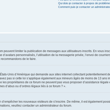
Qui dois-je contacter à propos de problèmes
Comment puis-je contacter un administrate
rum peuvent limiter la publication de messages aux utilisateurs inscrits. En vous in
e d’avatars personnalisés, l’utilisation de la messagerie privée, l’envoi de courriers
us recommandons de le faire.
s États-Unis d’Amérique qui demande aux sites internet collectant potentiellement
avez pas si cette loi s’applique également aux mineurs âgés de moins de 13 ans ins
ue les propriétaires de ce forum ne peuvent pas vous proposer d’assistance légale e
èmes d’abus ou d’ordres légaux liés à ce forum ? ».
afin d’empêcher les nouveaux visiteurs de s’inscrire. De même, il est également possi
ormations, veuillez contacter un administrateur du forum.