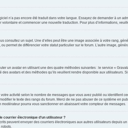
 logiciel n’a pas encore été traduit dans votre langue. Essayez de demander à un admi
ter volontaire et commencer une nouvelle traduction. Pour plus d’informations, veui
us consultez un sujet. Une d’elles peut être une image associée à votre rang, gén
ou permet de différencier votre statut particulier sur le forum. L’autre image, gé
uter un avatar en utilisant une des quatre méthodes suivantes : le service « Gravatar
é des avatars et des méthodes qu’ils veuillent rendre disponible aux utilisateurs. S
 votre activité selon le nombre de messages que vous avez publié ou identifient cert
modifier le texte des rangs du forum. Merci de ne pas abuser de ce système en pub
un modérateur pourra vous sanctionner en abaissant votre compteur de messages.
e courrier électronique d’un utilisateur ?
 inscrits peuvent envoyer des courriers électroniques aux autres utilisateurs depuis
 robots.