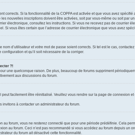
ient corrects. Si la fonctionnalité de la COPPA est activée et que vous avez spécifié
es nouvelles inscriptions doivent être activées, soit par vous-même ou soit par un 
courrier électronique, consultez les instructions. Si vous ne recevez pas de courrie
rriel. Si vous êtes certain que l’adresse de courrier électronique que vous avez spéc
nom d’utilisateur et votre mot de passe soient corrects. Si tel est le cas, contacte
configuration et qu’il soit nécessaire de la corriger.
ecter ?!
pour une quelconque raison. De plus, beaucoup de forums suppriment périodiquement 
activement aux discussions du forum.
peut facilement être réinitialisé. Veuillez vous rendre sur la page de connexion et 
 invitons à contacter un administrateur du forum.
n au forum, vous ne resterez connecté que pour une période prédéfinie. Cela permet 
exion au forum. Ceci n’est pas recommandé si vous accédez au forum depuis un ordin
strateur du forum ait désactivé cette fonctionnalité.