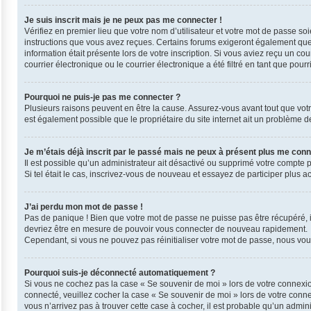
Je suis inscrit mais je ne peux pas me connecter !
Vérifiez en premier lieu que votre nom d’utilisateur et votre mot de passe so
instructions que vous avez reçues. Certains forums exigeront également que l
information était présente lors de votre inscription. Si vous aviez reçu un 
courrier électronique ou le courrier électronique a été filtré en tant que pou
Pourquoi ne puis-je pas me connecter ?
Plusieurs raisons peuvent en être la cause. Assurez-vous avant tout que votre 
est également possible que le propriétaire du site internet ait un problème de 
Je m’étais déjà inscrit par le passé mais ne peux à présent plus me conn
Il est possible qu’un administrateur ait désactivé ou supprimé votre compte 
Si tel était le cas, inscrivez-vous de nouveau et essayez de participer plus 
J’ai perdu mon mot de passe !
Pas de panique ! Bien que votre mot de passe ne puisse pas être récupéré, il 
devriez être en mesure de pouvoir vous connecter de nouveau rapidement.
Cependant, si vous ne pouvez pas réinitialiser votre mot de passe, nous vous
Pourquoi suis-je déconnecté automatiquement ?
Si vous ne cochez pas la case « Se souvenir de moi » lors de votre connexio
connecté, veuillez cocher la case « Se souvenir de moi » lors de votre conn
vous n’arrivez pas à trouver cette case à cocher, il est probable qu’un admini