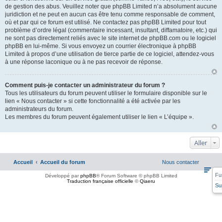
de gestion des abus. Veuillez noter que phpBB Limited n’a absolument aucune
juridiction et ne peut en aucun cas être tenu comme responsable de comment,
où et par qui ce forum est utilisé. Ne contactez pas phpBB Limited pour tout
problème d’ordre légal (commentaire incessant, insultant, diffamatoire, etc.) qui
ne sont pas directement reliés avec le site internet de phpBB.com ou le logiciel
phpBB en lui-même. Si vous envoyez un courrier électronique à phpBB
Limited à propos d’une utilisation de tierce partie de ce logiciel, attendez-vous
à une réponse laconique ou à ne pas recevoir de réponse.
Comment puis-je contacter un administrateur du forum ?
Tous les utilisateurs du forum peuvent utiliser le formulaire disponible sur le
lien « Nous contacter » si cette fonctionnalité a été activée par les
administrateurs du forum.
Les membres du forum peuvent également utiliser le lien « L’équipe ».
Aller
Accueil
Accueil du forum
Nous contacter
Fu
Développé par
phpBB
® Forum Software © phpBB Limited
Traduction française officielle
©
Qiaeru
Su