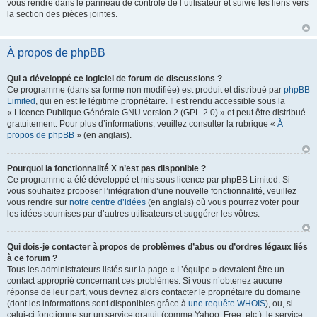
vous rendre dans le panneau de contrôle de l’utilisateur et suivre les liens vers
la section des pièces jointes.
À propos de phpBB
Qui a développé ce logiciel de forum de discussions ?
Ce programme (dans sa forme non modifiée) est produit et distribué par
phpBB
Limited
, qui en est le légitime propriétaire. Il est rendu accessible sous la
« Licence Publique Générale GNU version 2 (GPL-2.0) » et peut être distribué
gratuitement. Pour plus d’informations, veuillez consulter la rubrique «
À
propos de phpBB
» (en anglais).
Pourquoi la fonctionnalité X n’est pas disponible ?
Ce programme a été développé et mis sous licence par phpBB Limited. Si
vous souhaitez proposer l’intégration d’une nouvelle fonctionnalité, veuillez
vous rendre sur
notre centre d’idées
(en anglais) où vous pourrez voter pour
les idées soumises par d’autres utilisateurs et suggérer les vôtres.
Qui dois-je contacter à propos de problèmes d’abus ou d’ordres légaux liés
à ce forum ?
Tous les administrateurs listés sur la page « L’équipe » devraient être un
contact approprié concernant ces problèmes. Si vous n’obtenez aucune
réponse de leur part, vous devriez alors contacter le propriétaire du domaine
(dont les informations sont disponibles grâce à
une requête WHOIS
), ou, si
celui-ci fonctionne sur un service gratuit (comme Yahoo, Free, etc.), le service