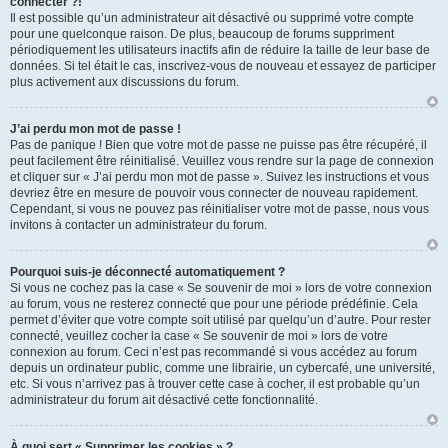
connecter ?!
Il est possible qu’un administrateur ait désactivé ou supprimé votre compte
pour une quelconque raison. De plus, beaucoup de forums suppriment
périodiquement les utilisateurs inactifs afin de réduire la taille de leur base de
données. Si tel était le cas, inscrivez-vous de nouveau et essayez de participer
plus activement aux discussions du forum.
J’ai perdu mon mot de passe !
Pas de panique ! Bien que votre mot de passe ne puisse pas être récupéré, il
peut facilement être réinitialisé. Veuillez vous rendre sur la page de connexion
et cliquer sur « J’ai perdu mon mot de passe ». Suivez les instructions et vous
devriez être en mesure de pouvoir vous connecter de nouveau rapidement.
Cependant, si vous ne pouvez pas réinitialiser votre mot de passe, nous vous
invitons à contacter un administrateur du forum.
Pourquoi suis-je déconnecté automatiquement ?
Si vous ne cochez pas la case « Se souvenir de moi » lors de votre connexion
au forum, vous ne resterez connecté que pour une période prédéfinie. Cela
permet d’éviter que votre compte soit utilisé par quelqu’un d’autre. Pour rester
connecté, veuillez cocher la case « Se souvenir de moi » lors de votre
connexion au forum. Ceci n’est pas recommandé si vous accédez au forum
depuis un ordinateur public, comme une librairie, un cybercafé, une université,
etc. Si vous n’arrivez pas à trouver cette case à cocher, il est probable qu’un
administrateur du forum ait désactivé cette fonctionnalité.
À quoi sert « Supprimer les cookies » ?