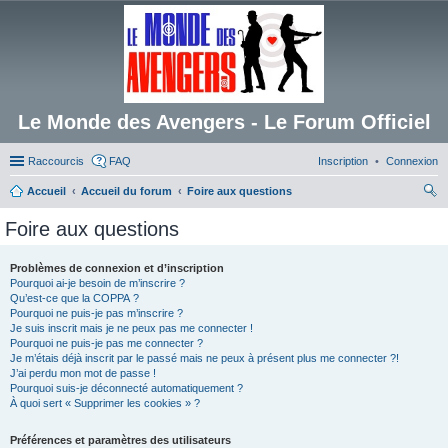
Le Monde des Avengers - Le Forum Officiel
Raccourcis
FAQ
Inscription
Connexion
Accueil
Accueil du forum
Foire aux questions
ec
Foire aux questions
her
ch
Problèmes de connexion et d’inscription
Pourquoi ai-je besoin de m’inscrire ?
er
Qu’est-ce que la COPPA ?
Pourquoi ne puis-je pas m’inscrire ?
Je suis inscrit mais je ne peux pas me connecter !
Pourquoi ne puis-je pas me connecter ?
Je m’étais déjà inscrit par le passé mais ne peux à présent plus me connecter ?!
J’ai perdu mon mot de passe !
Pourquoi suis-je déconnecté automatiquement ?
À quoi sert « Supprimer les cookies » ?
Préférences et paramètres des utilisateurs