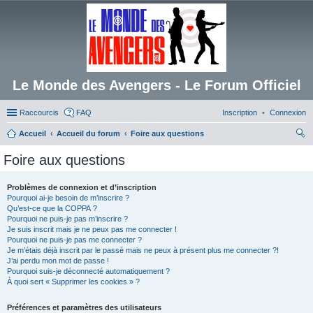
Le Monde des Avengers - Le Forum Officiel
Raccourcis
FAQ
Inscription
Connexion
Accueil
Accueil du forum
Foire aux questions
ec
Foire aux questions
her
ch
Problèmes de connexion et d’inscription
Pourquoi ai-je besoin de m’inscrire ?
er
Qu’est-ce que la COPPA ?
Pourquoi ne puis-je pas m’inscrire ?
Je suis inscrit mais je ne peux pas me connecter !
Pourquoi ne puis-je pas me connecter ?
Je m’étais déjà inscrit par le passé mais ne peux à présent plus me connecter ?!
J’ai perdu mon mot de passe !
Pourquoi suis-je déconnecté automatiquement ?
À quoi sert « Supprimer les cookies » ?
Préférences et paramètres des utilisateurs