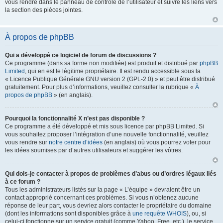
vous rendre dans le panneau de contrôle de l’utilisateur et suivre les liens vers
la section des pièces jointes.
À propos de phpBB
Qui a développé ce logiciel de forum de discussions ?
Ce programme (dans sa forme non modifiée) est produit et distribué par
phpBB
Limited
, qui en est le légitime propriétaire. Il est rendu accessible sous la
« Licence Publique Générale GNU version 2 (GPL-2.0) » et peut être distribué
gratuitement. Pour plus d’informations, veuillez consulter la rubrique «
À
propos de phpBB
» (en anglais).
Pourquoi la fonctionnalité X n’est pas disponible ?
Ce programme a été développé et mis sous licence par phpBB Limited. Si
vous souhaitez proposer l’intégration d’une nouvelle fonctionnalité, veuillez
vous rendre sur
notre centre d’idées
(en anglais) où vous pourrez voter pour
les idées soumises par d’autres utilisateurs et suggérer les vôtres.
Qui dois-je contacter à propos de problèmes d’abus ou d’ordres légaux liés
à ce forum ?
Tous les administrateurs listés sur la page « L’équipe » devraient être un
contact approprié concernant ces problèmes. Si vous n’obtenez aucune
réponse de leur part, vous devriez alors contacter le propriétaire du domaine
(dont les informations sont disponibles grâce à
une requête WHOIS
), ou, si
celui-ci fonctionne sur un service gratuit (comme Yahoo, Free, etc.), le service