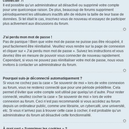
connecter ?!
Il est possible qu’un administrateur ait désactivé ou supprimé votre compte
pour une quelconque raison. De plus, beaucoup de forums suppriment
périodiquement les utilisateurs inactifs afin de réduire la taille de leur base de
données. Si tel était le cas, inscrivez-vous de nouveau et essayez de participer
plus activement aux discussions du forum.
J’ai perdu mon mot de passe !
Pas de panique ! Bien que votre mot de passe ne puisse pas être récupéré, il
peut facilement être réinitialisé. Veuillez vous rendre sur la page de connexion
et cliquer sur « J’ai perdu mon mot de passe ». Suivez les instructions et vous
devriez être en mesure de pouvoir vous connecter de nouveau rapidement.
Cependant, si vous ne pouvez pas réinitialiser votre mot de passe, nous vous
invitons à contacter un administrateur du forum.
Pourquoi suis-je déconnecté automatiquement ?
Si vous ne cochez pas la case « Se souvenir de moi » lors de votre connexion
au forum, vous ne resterez connecté que pour une période prédéfinie. Cela
permet d’éviter que votre compte soit utilisé par quelqu’un d’autre. Pour rester
connecté, veuillez cocher la case « Se souvenir de moi » lors de votre
connexion au forum. Ceci n’est pas recommandé si vous accédez au forum
depuis un ordinateur public, comme une librairie, un cybercafé, une université,
etc. Si vous n’arrivez pas à trouver cette case à cocher, il est probable qu’un
administrateur du forum ait désactivé cette fonctionnalité.
À quoi sert « Supprimer les cookies » ?