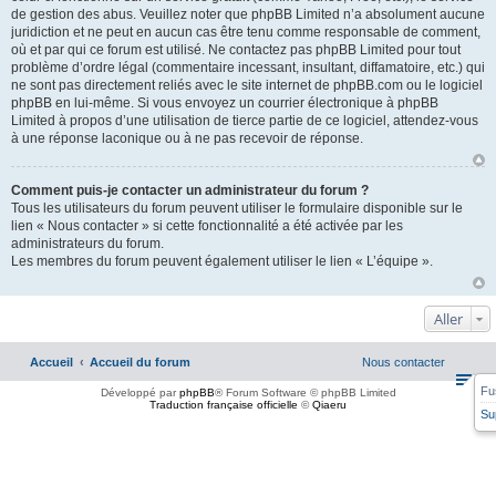
de gestion des abus. Veuillez noter que phpBB Limited n’a absolument aucune
juridiction et ne peut en aucun cas être tenu comme responsable de comment,
où et par qui ce forum est utilisé. Ne contactez pas phpBB Limited pour tout
problème d’ordre légal (commentaire incessant, insultant, diffamatoire, etc.) qui
ne sont pas directement reliés avec le site internet de phpBB.com ou le logiciel
phpBB en lui-même. Si vous envoyez un courrier électronique à phpBB
Limited à propos d’une utilisation de tierce partie de ce logiciel, attendez-vous
à une réponse laconique ou à ne pas recevoir de réponse.
Comment puis-je contacter un administrateur du forum ?
Tous les utilisateurs du forum peuvent utiliser le formulaire disponible sur le
lien « Nous contacter » si cette fonctionnalité a été activée par les
administrateurs du forum.
Les membres du forum peuvent également utiliser le lien « L’équipe ».
Aller
Accueil
Accueil du forum
Nous contacter
Fu
Développé par
phpBB
® Forum Software © phpBB Limited
Traduction française officielle
©
Qiaeru
Su