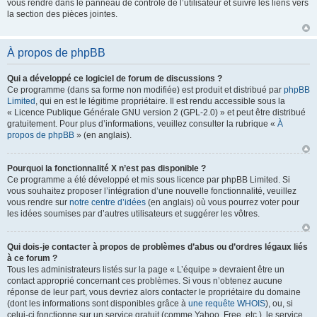
vous rendre dans le panneau de contrôle de l’utilisateur et suivre les liens vers
la section des pièces jointes.
À propos de phpBB
Qui a développé ce logiciel de forum de discussions ?
Ce programme (dans sa forme non modifiée) est produit et distribué par
phpBB
Limited
, qui en est le légitime propriétaire. Il est rendu accessible sous la
« Licence Publique Générale GNU version 2 (GPL-2.0) » et peut être distribué
gratuitement. Pour plus d’informations, veuillez consulter la rubrique «
À
propos de phpBB
» (en anglais).
Pourquoi la fonctionnalité X n’est pas disponible ?
Ce programme a été développé et mis sous licence par phpBB Limited. Si
vous souhaitez proposer l’intégration d’une nouvelle fonctionnalité, veuillez
vous rendre sur
notre centre d’idées
(en anglais) où vous pourrez voter pour
les idées soumises par d’autres utilisateurs et suggérer les vôtres.
Qui dois-je contacter à propos de problèmes d’abus ou d’ordres légaux liés
à ce forum ?
Tous les administrateurs listés sur la page « L’équipe » devraient être un
contact approprié concernant ces problèmes. Si vous n’obtenez aucune
réponse de leur part, vous devriez alors contacter le propriétaire du domaine
(dont les informations sont disponibles grâce à
une requête WHOIS
), ou, si
celui-ci fonctionne sur un service gratuit (comme Yahoo, Free, etc.), le service