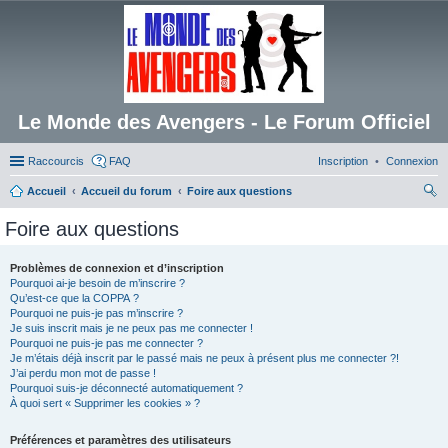
Le Monde des Avengers - Le Forum Officiel
Raccourcis
FAQ
Inscription
Connexion
Accueil
Accueil du forum
Foire aux questions
ec
Foire aux questions
her
ch
Problèmes de connexion et d’inscription
Pourquoi ai-je besoin de m’inscrire ?
er
Qu’est-ce que la COPPA ?
Pourquoi ne puis-je pas m’inscrire ?
Je suis inscrit mais je ne peux pas me connecter !
Pourquoi ne puis-je pas me connecter ?
Je m’étais déjà inscrit par le passé mais ne peux à présent plus me connecter ?!
J’ai perdu mon mot de passe !
Pourquoi suis-je déconnecté automatiquement ?
À quoi sert « Supprimer les cookies » ?
Préférences et paramètres des utilisateurs