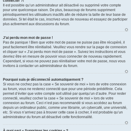
connecter ?!
Il est possible qu’un administrateur ait désactivé ou supprimé votre compte
pour une quelconque raison. De plus, beaucoup de forums suppriment
périodiquement les utilisateurs inactifs afin de réduire la taille de leur base de
données. Si tel était le cas, inscrivez-vous de nouveau et essayez de participer
plus activement aux discussions du forum.
J’ai perdu mon mot de passe !
Pas de panique ! Bien que votre mot de passe ne puisse pas être récupéré, il
peut facilement être réinitialisé. Veuillez vous rendre sur la page de connexion
et cliquer sur « J’ai perdu mon mot de passe ». Suivez les instructions et vous
devriez être en mesure de pouvoir vous connecter de nouveau rapidement.
Cependant, si vous ne pouvez pas réinitialiser votre mot de passe, nous vous
invitons à contacter un administrateur du forum.
Pourquoi suis-je déconnecté automatiquement ?
Si vous ne cochez pas la case « Se souvenir de moi » lors de votre connexion
au forum, vous ne resterez connecté que pour une période prédéfinie. Cela
permet d’éviter que votre compte soit utilisé par quelqu’un d’autre. Pour rester
connecté, veuillez cocher la case « Se souvenir de moi » lors de votre
connexion au forum. Ceci n’est pas recommandé si vous accédez au forum
depuis un ordinateur public, comme une librairie, un cybercafé, une université,
etc. Si vous n’arrivez pas à trouver cette case à cocher, il est probable qu’un
administrateur du forum ait désactivé cette fonctionnalité.
À quoi sert « Supprimer les cookies » ?