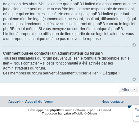
de gestion des abus. Veuillez noter que phpBB Limited n’a absolument aucune
juridiction et ne peut en aucun cas être tenu comme responsable de comment,
où et par qui ce forum est utilisé. Ne contactez pas phpBB Limited pour tout
problème d’ordre légal (commentaire incessant, insultant, diffamatoire, etc.) qui
ne sont pas directement reliés avec le site internet de phpBB.com ou le logiciel
phpBB en lui-même. Si vous envoyez un courrier électronique à phpBB
Limited à propos d’une utilisation de tierce partie de ce logiciel, attendez-vous
à une réponse laconique ou à ne pas recevoir de réponse.
Comment puis-je contacter un administrateur du forum ?
Tous les utilisateurs du forum peuvent utiliser le formulaire disponible sur le
lien « Nous contacter » si cette fonctionnalité a été activée par les
administrateurs du forum.
Les membres du forum peuvent également utiliser le lien « L’équipe ».
Aller
Accueil
Accueil du forum
Nous contacter
Fu
Développé par
phpBB
® Forum Software © phpBB Limited
Traduction française officielle
©
Qiaeru
Su