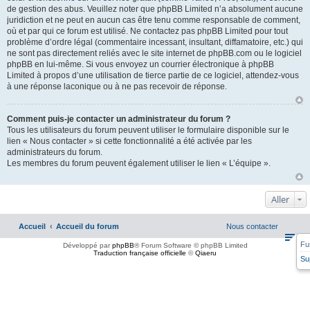
de gestion des abus. Veuillez noter que phpBB Limited n’a absolument aucune
juridiction et ne peut en aucun cas être tenu comme responsable de comment,
où et par qui ce forum est utilisé. Ne contactez pas phpBB Limited pour tout
problème d’ordre légal (commentaire incessant, insultant, diffamatoire, etc.) qui
ne sont pas directement reliés avec le site internet de phpBB.com ou le logiciel
phpBB en lui-même. Si vous envoyez un courrier électronique à phpBB
Limited à propos d’une utilisation de tierce partie de ce logiciel, attendez-vous
à une réponse laconique ou à ne pas recevoir de réponse.
Comment puis-je contacter un administrateur du forum ?
Tous les utilisateurs du forum peuvent utiliser le formulaire disponible sur le
lien « Nous contacter » si cette fonctionnalité a été activée par les
administrateurs du forum.
Les membres du forum peuvent également utiliser le lien « L’équipe ».
Aller
Accueil
Accueil du forum
Nous contacter
Fu
Développé par
phpBB
® Forum Software © phpBB Limited
Traduction française officielle
©
Qiaeru
Su