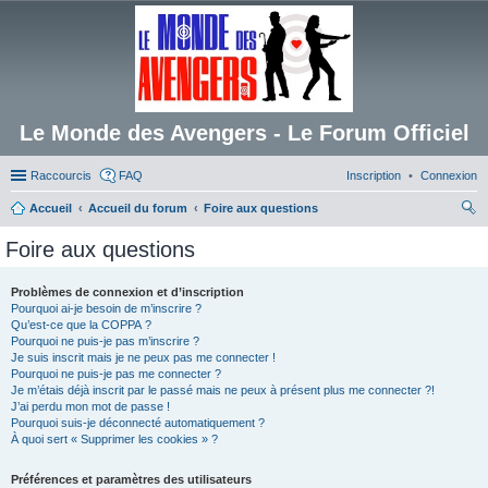
Le Monde des Avengers - Le Forum Officiel
Raccourcis
FAQ
Inscription
Connexion
Accueil
Accueil du forum
Foire aux questions
ec
Foire aux questions
her
ch
Problèmes de connexion et d’inscription
Pourquoi ai-je besoin de m’inscrire ?
er
Qu’est-ce que la COPPA ?
Pourquoi ne puis-je pas m’inscrire ?
Je suis inscrit mais je ne peux pas me connecter !
Pourquoi ne puis-je pas me connecter ?
Je m’étais déjà inscrit par le passé mais ne peux à présent plus me connecter ?!
J’ai perdu mon mot de passe !
Pourquoi suis-je déconnecté automatiquement ?
À quoi sert « Supprimer les cookies » ?
Préférences et paramètres des utilisateurs