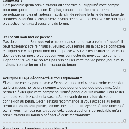
connecter ?!
Il est possible qu’un administrateur ait désactivé ou supprimé votre compte
pour une quelconque raison. De plus, beaucoup de forums suppriment
périodiquement les utilisateurs inactifs afin de réduire la taille de leur base de
données. Si tel était le cas, inscrivez-vous de nouveau et essayez de participer
plus activement aux discussions du forum.
J’ai perdu mon mot de passe !
Pas de panique ! Bien que votre mot de passe ne puisse pas être récupéré, il
peut facilement être réinitialisé. Veuillez vous rendre sur la page de connexion
et cliquer sur « J’ai perdu mon mot de passe ». Suivez les instructions et vous
devriez être en mesure de pouvoir vous connecter de nouveau rapidement.
Cependant, si vous ne pouvez pas réinitialiser votre mot de passe, nous vous
invitons à contacter un administrateur du forum.
Pourquoi suis-je déconnecté automatiquement ?
Si vous ne cochez pas la case « Se souvenir de moi » lors de votre connexion
au forum, vous ne resterez connecté que pour une période prédéfinie. Cela
permet d’éviter que votre compte soit utilisé par quelqu’un d’autre. Pour rester
connecté, veuillez cocher la case « Se souvenir de moi » lors de votre
connexion au forum. Ceci n’est pas recommandé si vous accédez au forum
depuis un ordinateur public, comme une librairie, un cybercafé, une université,
etc. Si vous n’arrivez pas à trouver cette case à cocher, il est probable qu’un
administrateur du forum ait désactivé cette fonctionnalité.
À quoi sert « Supprimer les cookies » ?