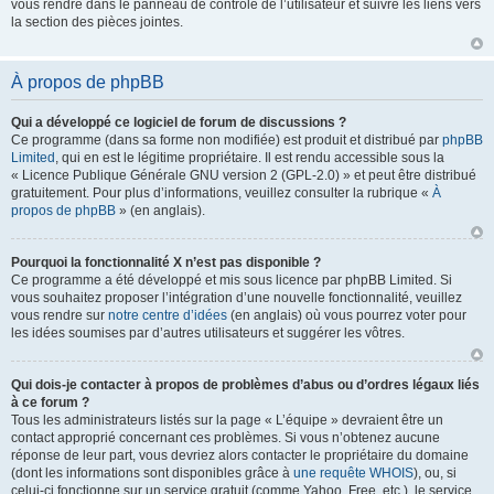
vous rendre dans le panneau de contrôle de l’utilisateur et suivre les liens vers
la section des pièces jointes.
À propos de phpBB
Qui a développé ce logiciel de forum de discussions ?
Ce programme (dans sa forme non modifiée) est produit et distribué par
phpBB
Limited
, qui en est le légitime propriétaire. Il est rendu accessible sous la
« Licence Publique Générale GNU version 2 (GPL-2.0) » et peut être distribué
gratuitement. Pour plus d’informations, veuillez consulter la rubrique «
À
propos de phpBB
» (en anglais).
Pourquoi la fonctionnalité X n’est pas disponible ?
Ce programme a été développé et mis sous licence par phpBB Limited. Si
vous souhaitez proposer l’intégration d’une nouvelle fonctionnalité, veuillez
vous rendre sur
notre centre d’idées
(en anglais) où vous pourrez voter pour
les idées soumises par d’autres utilisateurs et suggérer les vôtres.
Qui dois-je contacter à propos de problèmes d’abus ou d’ordres légaux liés
à ce forum ?
Tous les administrateurs listés sur la page « L’équipe » devraient être un
contact approprié concernant ces problèmes. Si vous n’obtenez aucune
réponse de leur part, vous devriez alors contacter le propriétaire du domaine
(dont les informations sont disponibles grâce à
une requête WHOIS
), ou, si
celui-ci fonctionne sur un service gratuit (comme Yahoo, Free, etc.), le service