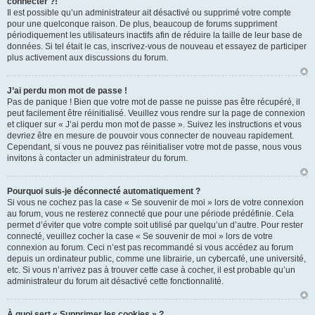
connecter ?!
Il est possible qu’un administrateur ait désactivé ou supprimé votre compte
pour une quelconque raison. De plus, beaucoup de forums suppriment
périodiquement les utilisateurs inactifs afin de réduire la taille de leur base de
données. Si tel était le cas, inscrivez-vous de nouveau et essayez de participer
plus activement aux discussions du forum.
J’ai perdu mon mot de passe !
Pas de panique ! Bien que votre mot de passe ne puisse pas être récupéré, il
peut facilement être réinitialisé. Veuillez vous rendre sur la page de connexion
et cliquer sur « J’ai perdu mon mot de passe ». Suivez les instructions et vous
devriez être en mesure de pouvoir vous connecter de nouveau rapidement.
Cependant, si vous ne pouvez pas réinitialiser votre mot de passe, nous vous
invitons à contacter un administrateur du forum.
Pourquoi suis-je déconnecté automatiquement ?
Si vous ne cochez pas la case « Se souvenir de moi » lors de votre connexion
au forum, vous ne resterez connecté que pour une période prédéfinie. Cela
permet d’éviter que votre compte soit utilisé par quelqu’un d’autre. Pour rester
connecté, veuillez cocher la case « Se souvenir de moi » lors de votre
connexion au forum. Ceci n’est pas recommandé si vous accédez au forum
depuis un ordinateur public, comme une librairie, un cybercafé, une université,
etc. Si vous n’arrivez pas à trouver cette case à cocher, il est probable qu’un
administrateur du forum ait désactivé cette fonctionnalité.
À quoi sert « Supprimer les cookies » ?