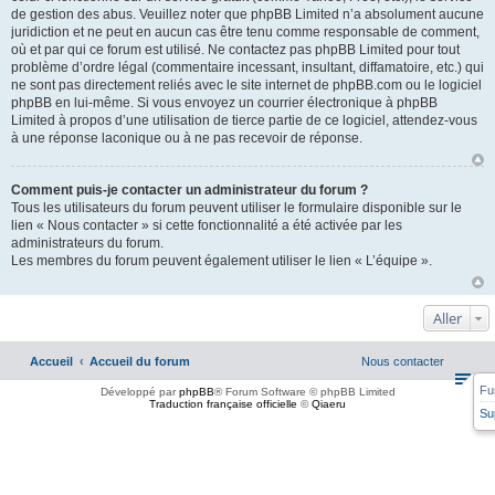
de gestion des abus. Veuillez noter que phpBB Limited n’a absolument aucune
juridiction et ne peut en aucun cas être tenu comme responsable de comment,
où et par qui ce forum est utilisé. Ne contactez pas phpBB Limited pour tout
problème d’ordre légal (commentaire incessant, insultant, diffamatoire, etc.) qui
ne sont pas directement reliés avec le site internet de phpBB.com ou le logiciel
phpBB en lui-même. Si vous envoyez un courrier électronique à phpBB
Limited à propos d’une utilisation de tierce partie de ce logiciel, attendez-vous
à une réponse laconique ou à ne pas recevoir de réponse.
Comment puis-je contacter un administrateur du forum ?
Tous les utilisateurs du forum peuvent utiliser le formulaire disponible sur le
lien « Nous contacter » si cette fonctionnalité a été activée par les
administrateurs du forum.
Les membres du forum peuvent également utiliser le lien « L’équipe ».
Aller
Accueil
Accueil du forum
Nous contacter
Fu
Développé par
phpBB
® Forum Software © phpBB Limited
Traduction française officielle
©
Qiaeru
Su