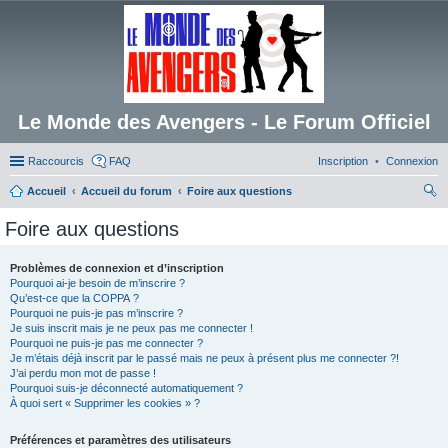
Le Monde des Avengers - Le Forum Officiel
Raccourcis
FAQ
Inscription
Connexion
Accueil
Accueil du forum
Foire aux questions
ec
Foire aux questions
her
ch
Problèmes de connexion et d’inscription
Pourquoi ai-je besoin de m’inscrire ?
er
Qu’est-ce que la COPPA ?
Pourquoi ne puis-je pas m’inscrire ?
Je suis inscrit mais je ne peux pas me connecter !
Pourquoi ne puis-je pas me connecter ?
Je m’étais déjà inscrit par le passé mais ne peux à présent plus me connecter ?!
J’ai perdu mon mot de passe !
Pourquoi suis-je déconnecté automatiquement ?
À quoi sert « Supprimer les cookies » ?
Préférences et paramètres des utilisateurs