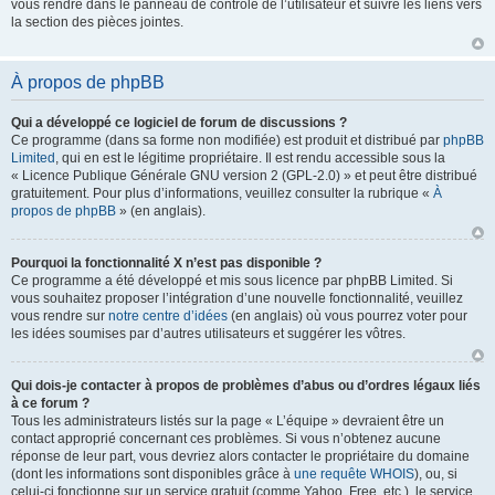
vous rendre dans le panneau de contrôle de l’utilisateur et suivre les liens vers
la section des pièces jointes.
À propos de phpBB
Qui a développé ce logiciel de forum de discussions ?
Ce programme (dans sa forme non modifiée) est produit et distribué par
phpBB
Limited
, qui en est le légitime propriétaire. Il est rendu accessible sous la
« Licence Publique Générale GNU version 2 (GPL-2.0) » et peut être distribué
gratuitement. Pour plus d’informations, veuillez consulter la rubrique «
À
propos de phpBB
» (en anglais).
Pourquoi la fonctionnalité X n’est pas disponible ?
Ce programme a été développé et mis sous licence par phpBB Limited. Si
vous souhaitez proposer l’intégration d’une nouvelle fonctionnalité, veuillez
vous rendre sur
notre centre d’idées
(en anglais) où vous pourrez voter pour
les idées soumises par d’autres utilisateurs et suggérer les vôtres.
Qui dois-je contacter à propos de problèmes d’abus ou d’ordres légaux liés
à ce forum ?
Tous les administrateurs listés sur la page « L’équipe » devraient être un
contact approprié concernant ces problèmes. Si vous n’obtenez aucune
réponse de leur part, vous devriez alors contacter le propriétaire du domaine
(dont les informations sont disponibles grâce à
une requête WHOIS
), ou, si
celui-ci fonctionne sur un service gratuit (comme Yahoo, Free, etc.), le service