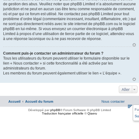
de gestion des abus. Veuillez noter que phpBB Limited n’a absolument aucune
juridiction et ne peut en aucun cas être tenu comme responsable de comment,
où et par qui ce forum est utilisé. Ne contactez pas phpBB Limited pour tout
problème d’ordre légal (commentaire incessant, insultant, diffamatoire, etc.) qui
ne sont pas directement reliés avec le site internet de phpBB.com ou le logiciel
phpBB en lui-même. Si vous envoyez un courrier électronique à phpBB
Limited à propos d’une utilisation de tierce partie de ce logiciel, attendez-vous
à une réponse laconique ou à ne pas recevoir de réponse.
Comment puis-je contacter un administrateur du forum ?
Tous les utilisateurs du forum peuvent utiliser le formulaire disponible sur le
lien « Nous contacter » si cette fonctionnalité a été activée par les
administrateurs du forum.
Les membres du forum peuvent également utiliser le lien « L’équipe ».
Aller
Accueil
Accueil du forum
Nous contacter
Fu
Développé par
phpBB
® Forum Software © phpBB Limited
Traduction française officielle
©
Qiaeru
Su