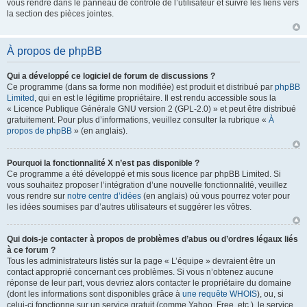
vous rendre dans le panneau de contrôle de l’utilisateur et suivre les liens vers
la section des pièces jointes.
À propos de phpBB
Qui a développé ce logiciel de forum de discussions ?
Ce programme (dans sa forme non modifiée) est produit et distribué par
phpBB
Limited
, qui en est le légitime propriétaire. Il est rendu accessible sous la
« Licence Publique Générale GNU version 2 (GPL-2.0) » et peut être distribué
gratuitement. Pour plus d’informations, veuillez consulter la rubrique «
À
propos de phpBB
» (en anglais).
Pourquoi la fonctionnalité X n’est pas disponible ?
Ce programme a été développé et mis sous licence par phpBB Limited. Si
vous souhaitez proposer l’intégration d’une nouvelle fonctionnalité, veuillez
vous rendre sur
notre centre d’idées
(en anglais) où vous pourrez voter pour
les idées soumises par d’autres utilisateurs et suggérer les vôtres.
Qui dois-je contacter à propos de problèmes d’abus ou d’ordres légaux liés
à ce forum ?
Tous les administrateurs listés sur la page « L’équipe » devraient être un
contact approprié concernant ces problèmes. Si vous n’obtenez aucune
réponse de leur part, vous devriez alors contacter le propriétaire du domaine
(dont les informations sont disponibles grâce à
une requête WHOIS
), ou, si
celui-ci fonctionne sur un service gratuit (comme Yahoo, Free, etc.), le service