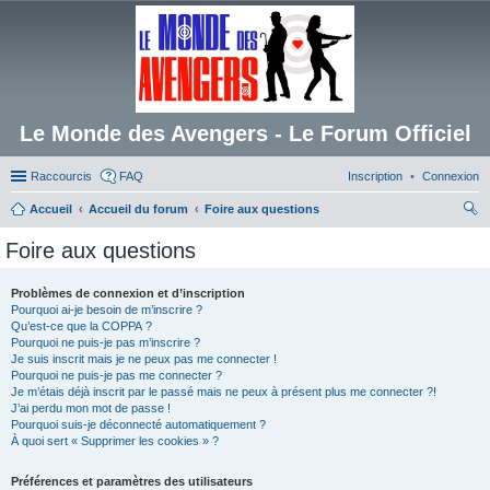
Le Monde des Avengers - Le Forum Officiel
Raccourcis
FAQ
Inscription
Connexion
Accueil
Accueil du forum
Foire aux questions
ec
Foire aux questions
her
ch
Problèmes de connexion et d’inscription
Pourquoi ai-je besoin de m’inscrire ?
er
Qu’est-ce que la COPPA ?
Pourquoi ne puis-je pas m’inscrire ?
Je suis inscrit mais je ne peux pas me connecter !
Pourquoi ne puis-je pas me connecter ?
Je m’étais déjà inscrit par le passé mais ne peux à présent plus me connecter ?!
J’ai perdu mon mot de passe !
Pourquoi suis-je déconnecté automatiquement ?
À quoi sert « Supprimer les cookies » ?
Préférences et paramètres des utilisateurs