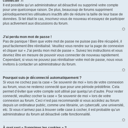
connecter ?!
Il est possible qu’un administrateur ait désactivé ou supprimé votre compte
pour une quelconque raison. De plus, beaucoup de forums suppriment
périodiquement les utilisateurs inactifs afin de réduire la taille de leur base de
données. Si tel était le cas, inscrivez-vous de nouveau et essayez de participer
plus activement aux discussions du forum.
J’ai perdu mon mot de passe !
Pas de panique ! Bien que votre mot de passe ne puisse pas être récupéré, il
peut facilement être réinitialisé. Veuillez vous rendre sur la page de connexion
et cliquer sur « J’ai perdu mon mot de passe ». Suivez les instructions et vous
devriez être en mesure de pouvoir vous connecter de nouveau rapidement.
Cependant, si vous ne pouvez pas réinitialiser votre mot de passe, nous vous
invitons à contacter un administrateur du forum.
Pourquoi suis-je déconnecté automatiquement ?
Si vous ne cochez pas la case « Se souvenir de moi » lors de votre connexion
au forum, vous ne resterez connecté que pour une période prédéfinie. Cela
permet d’éviter que votre compte soit utilisé par quelqu’un d’autre. Pour rester
connecté, veuillez cocher la case « Se souvenir de moi » lors de votre
connexion au forum. Ceci n’est pas recommandé si vous accédez au forum
depuis un ordinateur public, comme une librairie, un cybercafé, une université,
etc. Si vous n’arrivez pas à trouver cette case à cocher, il est probable qu’un
administrateur du forum ait désactivé cette fonctionnalité.
À quoi sert « Supprimer les cookies » ?