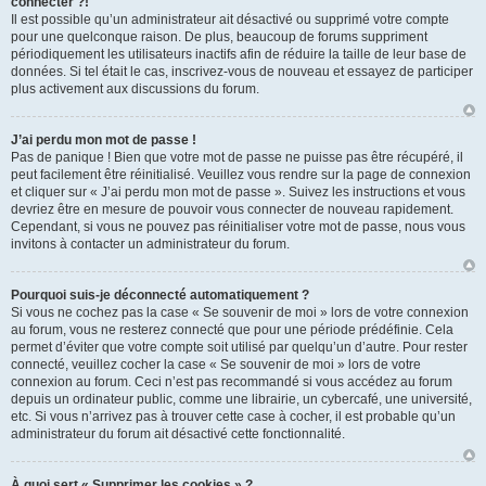
connecter ?!
Il est possible qu’un administrateur ait désactivé ou supprimé votre compte
pour une quelconque raison. De plus, beaucoup de forums suppriment
périodiquement les utilisateurs inactifs afin de réduire la taille de leur base de
données. Si tel était le cas, inscrivez-vous de nouveau et essayez de participer
plus activement aux discussions du forum.
J’ai perdu mon mot de passe !
Pas de panique ! Bien que votre mot de passe ne puisse pas être récupéré, il
peut facilement être réinitialisé. Veuillez vous rendre sur la page de connexion
et cliquer sur « J’ai perdu mon mot de passe ». Suivez les instructions et vous
devriez être en mesure de pouvoir vous connecter de nouveau rapidement.
Cependant, si vous ne pouvez pas réinitialiser votre mot de passe, nous vous
invitons à contacter un administrateur du forum.
Pourquoi suis-je déconnecté automatiquement ?
Si vous ne cochez pas la case « Se souvenir de moi » lors de votre connexion
au forum, vous ne resterez connecté que pour une période prédéfinie. Cela
permet d’éviter que votre compte soit utilisé par quelqu’un d’autre. Pour rester
connecté, veuillez cocher la case « Se souvenir de moi » lors de votre
connexion au forum. Ceci n’est pas recommandé si vous accédez au forum
depuis un ordinateur public, comme une librairie, un cybercafé, une université,
etc. Si vous n’arrivez pas à trouver cette case à cocher, il est probable qu’un
administrateur du forum ait désactivé cette fonctionnalité.
À quoi sert « Supprimer les cookies » ?