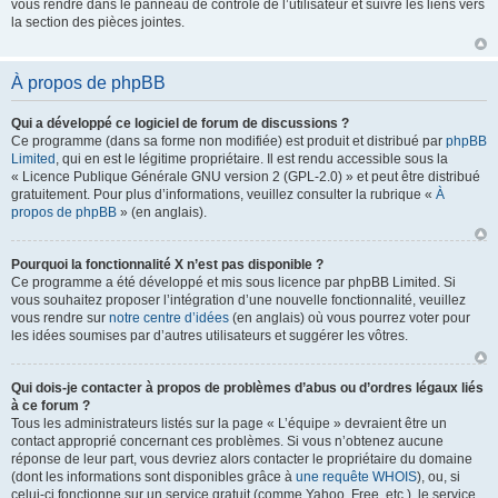
vous rendre dans le panneau de contrôle de l’utilisateur et suivre les liens vers
la section des pièces jointes.
À propos de phpBB
Qui a développé ce logiciel de forum de discussions ?
Ce programme (dans sa forme non modifiée) est produit et distribué par
phpBB
Limited
, qui en est le légitime propriétaire. Il est rendu accessible sous la
« Licence Publique Générale GNU version 2 (GPL-2.0) » et peut être distribué
gratuitement. Pour plus d’informations, veuillez consulter la rubrique «
À
propos de phpBB
» (en anglais).
Pourquoi la fonctionnalité X n’est pas disponible ?
Ce programme a été développé et mis sous licence par phpBB Limited. Si
vous souhaitez proposer l’intégration d’une nouvelle fonctionnalité, veuillez
vous rendre sur
notre centre d’idées
(en anglais) où vous pourrez voter pour
les idées soumises par d’autres utilisateurs et suggérer les vôtres.
Qui dois-je contacter à propos de problèmes d’abus ou d’ordres légaux liés
à ce forum ?
Tous les administrateurs listés sur la page « L’équipe » devraient être un
contact approprié concernant ces problèmes. Si vous n’obtenez aucune
réponse de leur part, vous devriez alors contacter le propriétaire du domaine
(dont les informations sont disponibles grâce à
une requête WHOIS
), ou, si
celui-ci fonctionne sur un service gratuit (comme Yahoo, Free, etc.), le service