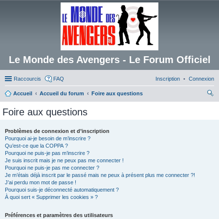
Le Monde des Avengers - Le Forum Officiel
Raccourcis
FAQ
Inscription
Connexion
Accueil
Accueil du forum
Foire aux questions
ec
Foire aux questions
her
ch
Problèmes de connexion et d’inscription
Pourquoi ai-je besoin de m’inscrire ?
er
Qu’est-ce que la COPPA ?
Pourquoi ne puis-je pas m’inscrire ?
Je suis inscrit mais je ne peux pas me connecter !
Pourquoi ne puis-je pas me connecter ?
Je m’étais déjà inscrit par le passé mais ne peux à présent plus me connecter ?!
J’ai perdu mon mot de passe !
Pourquoi suis-je déconnecté automatiquement ?
À quoi sert « Supprimer les cookies » ?
Préférences et paramètres des utilisateurs