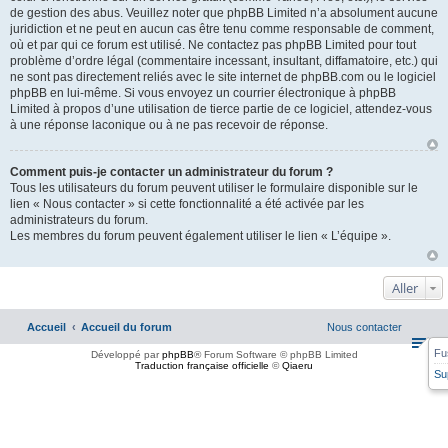
de gestion des abus. Veuillez noter que phpBB Limited n’a absolument aucune
juridiction et ne peut en aucun cas être tenu comme responsable de comment,
où et par qui ce forum est utilisé. Ne contactez pas phpBB Limited pour tout
problème d’ordre légal (commentaire incessant, insultant, diffamatoire, etc.) qui
ne sont pas directement reliés avec le site internet de phpBB.com ou le logiciel
phpBB en lui-même. Si vous envoyez un courrier électronique à phpBB
Limited à propos d’une utilisation de tierce partie de ce logiciel, attendez-vous
à une réponse laconique ou à ne pas recevoir de réponse.
Comment puis-je contacter un administrateur du forum ?
Tous les utilisateurs du forum peuvent utiliser le formulaire disponible sur le
lien « Nous contacter » si cette fonctionnalité a été activée par les
administrateurs du forum.
Les membres du forum peuvent également utiliser le lien « L’équipe ».
Aller
Accueil
Accueil du forum
Nous contacter
Fu
Développé par
phpBB
® Forum Software © phpBB Limited
Traduction française officielle
©
Qiaeru
Su