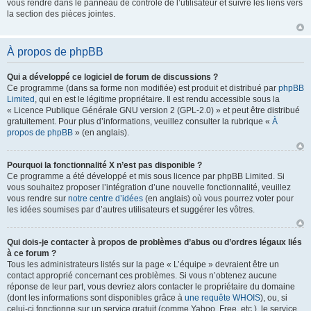
vous rendre dans le panneau de contrôle de l’utilisateur et suivre les liens vers
la section des pièces jointes.
À propos de phpBB
Qui a développé ce logiciel de forum de discussions ?
Ce programme (dans sa forme non modifiée) est produit et distribué par
phpBB
Limited
, qui en est le légitime propriétaire. Il est rendu accessible sous la
« Licence Publique Générale GNU version 2 (GPL-2.0) » et peut être distribué
gratuitement. Pour plus d’informations, veuillez consulter la rubrique «
À
propos de phpBB
» (en anglais).
Pourquoi la fonctionnalité X n’est pas disponible ?
Ce programme a été développé et mis sous licence par phpBB Limited. Si
vous souhaitez proposer l’intégration d’une nouvelle fonctionnalité, veuillez
vous rendre sur
notre centre d’idées
(en anglais) où vous pourrez voter pour
les idées soumises par d’autres utilisateurs et suggérer les vôtres.
Qui dois-je contacter à propos de problèmes d’abus ou d’ordres légaux liés
à ce forum ?
Tous les administrateurs listés sur la page « L’équipe » devraient être un
contact approprié concernant ces problèmes. Si vous n’obtenez aucune
réponse de leur part, vous devriez alors contacter le propriétaire du domaine
(dont les informations sont disponibles grâce à
une requête WHOIS
), ou, si
celui-ci fonctionne sur un service gratuit (comme Yahoo, Free, etc.), le service