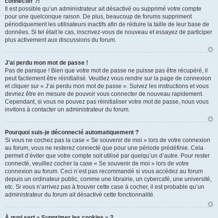
connecter ?!
Il est possible qu’un administrateur ait désactivé ou supprimé votre compte
pour une quelconque raison. De plus, beaucoup de forums suppriment
périodiquement les utilisateurs inactifs afin de réduire la taille de leur base de
données. Si tel était le cas, inscrivez-vous de nouveau et essayez de participer
plus activement aux discussions du forum.
J’ai perdu mon mot de passe !
Pas de panique ! Bien que votre mot de passe ne puisse pas être récupéré, il
peut facilement être réinitialisé. Veuillez vous rendre sur la page de connexion
et cliquer sur « J’ai perdu mon mot de passe ». Suivez les instructions et vous
devriez être en mesure de pouvoir vous connecter de nouveau rapidement.
Cependant, si vous ne pouvez pas réinitialiser votre mot de passe, nous vous
invitons à contacter un administrateur du forum.
Pourquoi suis-je déconnecté automatiquement ?
Si vous ne cochez pas la case « Se souvenir de moi » lors de votre connexion
au forum, vous ne resterez connecté que pour une période prédéfinie. Cela
permet d’éviter que votre compte soit utilisé par quelqu’un d’autre. Pour rester
connecté, veuillez cocher la case « Se souvenir de moi » lors de votre
connexion au forum. Ceci n’est pas recommandé si vous accédez au forum
depuis un ordinateur public, comme une librairie, un cybercafé, une université,
etc. Si vous n’arrivez pas à trouver cette case à cocher, il est probable qu’un
administrateur du forum ait désactivé cette fonctionnalité.
À quoi sert « Supprimer les cookies » ?