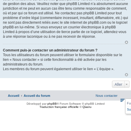
de gestion des abus. Veuillez noter que phpBB Limited n’a absolument aucune
juridiction et ne peut en aucun cas être tenu comme responsable de comment,
où et par qui ce forum est utilisé. Ne contactez pas phpBB Limited pour tout
problème d’ordre légal (commentaire incessant, insultant, diffamatoire, etc.) qui
ne sont pas directement reliés avec le site internet de phpBB.com ou le logiciel
phpBB en lui-même. Si vous envoyez un courrier électronique à phpBB
Limited à propos d’une utilisation de tierce partie de ce logiciel, attendez-vous
à une réponse laconique ou à ne pas recevoir de réponse.
Comment puis-je contacter un administrateur du forum ?
Tous les utilisateurs du forum peuvent utiliser le formulaire disponible sur le
lien « Nous contacter » si cette fonctionnalité a été activée par les
administrateurs du forum.
Les membres du forum peuvent également utiliser le lien « L’équipe ».
Aller
Accueil
Accueil du forum
Nous contacter
Fu
Développé par
phpBB
® Forum Software © phpBB Limited
Traduction française officielle
©
Qiaeru
Su