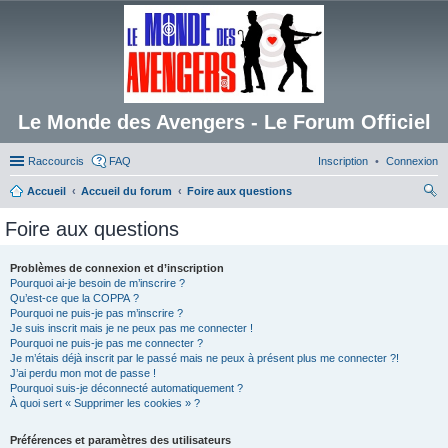
Le Monde des Avengers - Le Forum Officiel
Raccourcis
FAQ
Inscription
Connexion
Accueil
Accueil du forum
Foire aux questions
ec
Foire aux questions
her
ch
Problèmes de connexion et d’inscription
Pourquoi ai-je besoin de m’inscrire ?
er
Qu’est-ce que la COPPA ?
Pourquoi ne puis-je pas m’inscrire ?
Je suis inscrit mais je ne peux pas me connecter !
Pourquoi ne puis-je pas me connecter ?
Je m’étais déjà inscrit par le passé mais ne peux à présent plus me connecter ?!
J’ai perdu mon mot de passe !
Pourquoi suis-je déconnecté automatiquement ?
À quoi sert « Supprimer les cookies » ?
Préférences et paramètres des utilisateurs