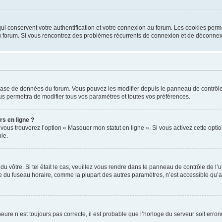
i conservent votre authentification et votre connexion au forum. Les cookies perme
r du forum. Si vous rencontrez des problèmes récurrents de connexion et de déconne
a base de données du forum. Vous pouvez les modifier depuis le panneau de contrôle d
us permettra de modifier tous vos paramètres et toutes vos préférences.
rs en ligne ?
 vous trouverez l’option « Masquer mon statut en ligne ». Si vous activez cette opt
le.
 du vôtre. Si tel était le cas, veuillez vous rendre dans le panneau de contrôle de l’
du fuseau horaire, comme la plupart des autres paramètres, n’est accessible qu’aux ut
heure n’est toujours pas correcte, il est probable que l’horloge du serveur soit err