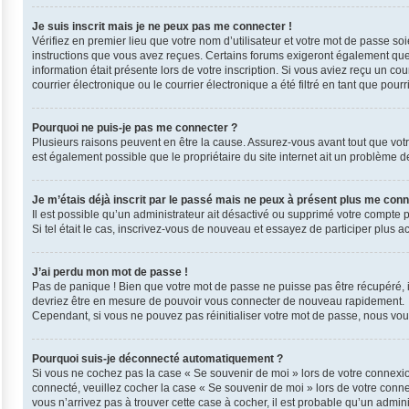
Je suis inscrit mais je ne peux pas me connecter !
Vérifiez en premier lieu que votre nom d’utilisateur et votre mot de passe so
instructions que vous avez reçues. Certains forums exigeront également que l
information était présente lors de votre inscription. Si vous aviez reçu un 
courrier électronique ou le courrier électronique a été filtré en tant que pou
Pourquoi ne puis-je pas me connecter ?
Plusieurs raisons peuvent en être la cause. Assurez-vous avant tout que votre 
est également possible que le propriétaire du site internet ait un problème de 
Je m’étais déjà inscrit par le passé mais ne peux à présent plus me conn
Il est possible qu’un administrateur ait désactivé ou supprimé votre compte 
Si tel était le cas, inscrivez-vous de nouveau et essayez de participer plus 
J’ai perdu mon mot de passe !
Pas de panique ! Bien que votre mot de passe ne puisse pas être récupéré, il 
devriez être en mesure de pouvoir vous connecter de nouveau rapidement.
Cependant, si vous ne pouvez pas réinitialiser votre mot de passe, nous vous
Pourquoi suis-je déconnecté automatiquement ?
Si vous ne cochez pas la case « Se souvenir de moi » lors de votre connexio
connecté, veuillez cocher la case « Se souvenir de moi » lors de votre conn
vous n’arrivez pas à trouver cette case à cocher, il est probable qu’un admini