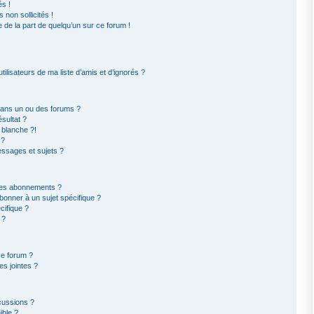
s !
non sollicités !
e de la part de quelqu’un sur ce forum !
ilisateurs de ma liste d’amis et d’ignorés ?
dans un ou des forums ?
sultat ?
 blanche ?!
 ?
ssages et sujets ?
t les abonnements ?
bonner à un sujet spécifique ?
ifique ?
 ?
ce forum ?
s jointes ?
cussions ?
ible ?