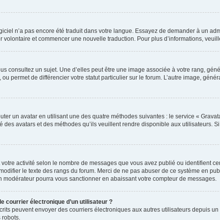
 logiciel n’a pas encore été traduit dans votre langue. Essayez de demander à un admi
ter volontaire et commencer une nouvelle traduction. Pour plus d’informations, veui
us consultez un sujet. Une d’elles peut être une image associée à votre rang, gén
ou permet de différencier votre statut particulier sur le forum. L’autre image, gé
uter un avatar en utilisant une des quatre méthodes suivantes : le service « Gravatar
é des avatars et des méthodes qu’ils veuillent rendre disponible aux utilisateurs. S
 votre activité selon le nombre de messages que vous avez publié ou identifient cert
modifier le texte des rangs du forum. Merci de ne pas abuser de ce système en pub
un modérateur pourra vous sanctionner en abaissant votre compteur de messages.
e courrier électronique d’un utilisateur ?
 inscrits peuvent envoyer des courriers électroniques aux autres utilisateurs depuis
 robots.