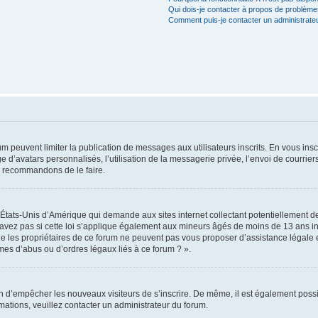
Qui dois-je contacter à propos de problèmes
Comment puis-je contacter un administrate
rum peuvent limiter la publication de messages aux utilisateurs inscrits. En vous in
e d’avatars personnalisés, l’utilisation de la messagerie privée, l’envoi de courriers
us recommandons de le faire.
s États-Unis d’Amérique qui demande aux sites internet collectant potentiellement
avez pas si cette loi s’applique également aux mineurs âgés de moins de 13 ans ins
ue les propriétaires de ce forum ne peuvent pas vous proposer d’assistance légale e
èmes d’abus ou d’ordres légaux liés à ce forum ? ».
afin d’empêcher les nouveaux visiteurs de s’inscrire. De même, il est également possi
ormations, veuillez contacter un administrateur du forum.