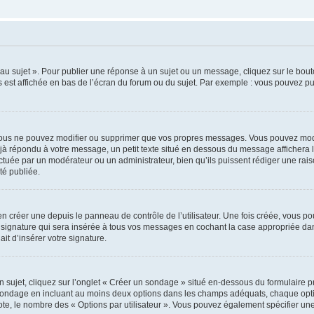
u sujet ». Pour publier une réponse à un sujet ou un message, cliquez sur le bouto
 est affichée en bas de l’écran du forum ou du sujet. Par exemple : vous pouvez p
ous ne pouvez modifier ou supprimer que vos propres messages. Vous pouvez modi
déjà répondu à votre message, un petit texte situé en dessous du message affichera l
ffectuée par un modérateur ou un administrateur, bien qu’ils puissent rédiger une rais
é publiée.
 créer une depuis le panneau de contrôle de l’utilisateur. Une fois créée, vous po
 signature qui sera insérée à tous vos messages en cochant la case appropriée dans 
it d’insérer votre signature.
jet, cliquez sur l’onglet « Créer un sondage » situé en-dessous du formulaire prin
 sondage en incluant au moins deux options dans les champs adéquats, chaque optio
ote, le nombre des « Options par utilisateur ». Vous pouvez également spécifier une l