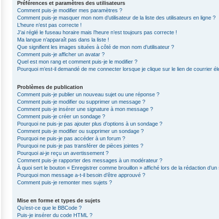
Préférences et paramètres des utilisateurs
Comment puis-je modifier mes paramètres ?
Comment puis-je masquer mon nom d’utilisateur de la liste des utilisateurs en ligne ?
L’heure n’est pas correcte !
J’ai réglé le fuseau horaire mais l’heure n’est toujours pas correcte !
Ma langue n’apparaît pas dans la liste !
Que signifient les images situées à côté de mon nom d’utilisateur ?
Comment puis-je afficher un avatar ?
Quel est mon rang et comment puis-je le modifier ?
Pourquoi m’est-il demandé de me connecter lorsque je clique sur le lien de courrier éle
Problèmes de publication
Comment puis-je publier un nouveau sujet ou une réponse ?
Comment puis-je modifier ou supprimer un message ?
Comment puis-je insérer une signature à mon message ?
Comment puis-je créer un sondage ?
Pourquoi ne puis-je pas ajouter plus d’options à un sondage ?
Comment puis-je modifier ou supprimer un sondage ?
Pourquoi ne puis-je pas accéder à un forum ?
Pourquoi ne puis-je pas transférer de pièces jointes ?
Pourquoi ai-je reçu un avertissement ?
Comment puis-je rapporter des messages à un modérateur ?
À quoi sert le bouton « Enregistrer comme brouillon » affiché lors de la rédaction d’un 
Pourquoi mon message a-t-il besoin d’être approuvé ?
Comment puis-je remonter mes sujets ?
Mise en forme et types de sujets
Qu’est-ce que le BBCode ?
Puis-je insérer du code HTML ?