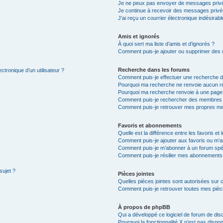
Je ne peux pas envoyer de messages privé
Je continue à recevoir des messages privés 
J’ai reçu un courrier électronique indésirabl
Amis et ignorés
À quoi sert ma liste d’amis et d’ignorés ?
Comment puis-je ajouter ou supprimer des ut
Recherche dans les forums
ctronique d’un utilisateur ?
Comment puis-je effectuer une recherche 
Pourquoi ma recherche ne renvoie aucun ré
Pourquoi ma recherche renvoie à une page
Comment puis-je rechercher des membres
Comment puis-je retrouver mes propres me
Favoris et abonnements
Quelle est la différence entre les favoris e
Comment puis-je ajouter aux favoris ou m’a
Comment puis-je m’abonner à un forum spéc
Comment puis-je résilier mes abonnements
sujet ?
Pièces jointes
Quelles pièces jointes sont autorisées sur 
Comment puis-je retrouver toutes mes pièce
À propos de phpBB
Qui a développé ce logiciel de forum de dis
Pourquoi la fonctionnalité X n’est pas dispon