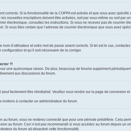
ient corrects. Si la fonctionnalité de la COPPA est activée et que vous avez spécifié
es nouvelles inscriptions doivent être activées, soit par vous-même ou soit par un 
courrier électronique, consultez les instructions. Si vous ne recevez pas de courrie
rriel. Si vous êtes certain que l’adresse de courrier électronique que vous avez spéc
nom d’utilisateur et votre mot de passe soient corrects. Si tel est le cas, contacte
configuration et qu’il soit nécessaire de la corriger.
ecter ?!
pour une quelconque raison. De plus, beaucoup de forums suppriment périodiquement 
activement aux discussions du forum.
peut facilement être réinitialisé. Veuillez vous rendre sur la page de connexion et 
 invitons à contacter un administrateur du forum.
n au forum, vous ne resterez connecté que pour une période prédéfinie. Cela permet 
exion au forum. Ceci n’est pas recommandé si vous accédez au forum depuis un ordin
strateur du forum ait désactivé cette fonctionnalité.