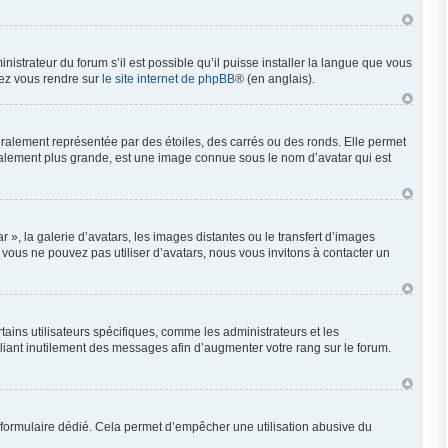
nistrateur du forum s’il est possible qu’il puisse installer la langue que vous
llez vous rendre sur
le site internet de phpBB
® (en anglais).
éralement représentée par des étoiles, des carrés ou des ronds. Elle permet
néralement plus grande, est une image connue sous le nom d’avatar qui est
 », la galerie d’avatars, les images distantes ou le transfert d’images
i vous ne pouvez pas utiliser d’avatars, nous vous invitons à contacter un
ains utilisateurs spécifiques, comme les administrateurs et les
liant inutilement des messages afin d’augmenter votre rang sur le forum.
 un formulaire dédié. Cela permet d’empêcher une utilisation abusive du