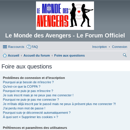
Le Monde des Avengers - Le Forum Officiel
Raccourcis
FAQ
Inscription
Connexion
Accueil
Accueil du forum
Foire aux questions
ec
Foire aux questions
her
ch
Problèmes de connexion et d’inscription
Pourquoi ai-je besoin de m’inscrire ?
er
Qu’est-ce que la COPPA ?
Pourquoi ne puis-je pas m’inscrire ?
Je suis inscrit mais je ne peux pas me connecter !
Pourquoi ne puis-je pas me connecter ?
Je m’étais déjà inscrit par le passé mais ne peux à présent plus me connecter ?!
J’ai perdu mon mot de passe !
Pourquoi suis-je déconnecté automatiquement ?
À quoi sert « Supprimer les cookies » ?
Préférences et paramètres des utilisateurs