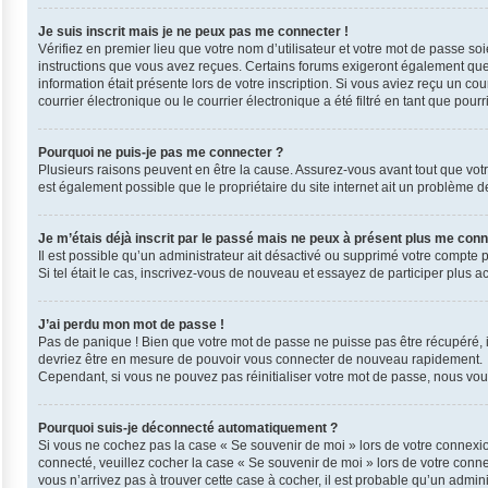
Je suis inscrit mais je ne peux pas me connecter !
Vérifiez en premier lieu que votre nom d’utilisateur et votre mot de passe so
instructions que vous avez reçues. Certains forums exigeront également que l
information était présente lors de votre inscription. Si vous aviez reçu un 
courrier électronique ou le courrier électronique a été filtré en tant que pou
Pourquoi ne puis-je pas me connecter ?
Plusieurs raisons peuvent en être la cause. Assurez-vous avant tout que votre 
est également possible que le propriétaire du site internet ait un problème de 
Je m’étais déjà inscrit par le passé mais ne peux à présent plus me conn
Il est possible qu’un administrateur ait désactivé ou supprimé votre compte 
Si tel était le cas, inscrivez-vous de nouveau et essayez de participer plus 
J’ai perdu mon mot de passe !
Pas de panique ! Bien que votre mot de passe ne puisse pas être récupéré, il 
devriez être en mesure de pouvoir vous connecter de nouveau rapidement.
Cependant, si vous ne pouvez pas réinitialiser votre mot de passe, nous vous
Pourquoi suis-je déconnecté automatiquement ?
Si vous ne cochez pas la case « Se souvenir de moi » lors de votre connexio
connecté, veuillez cocher la case « Se souvenir de moi » lors de votre conn
vous n’arrivez pas à trouver cette case à cocher, il est probable qu’un admini