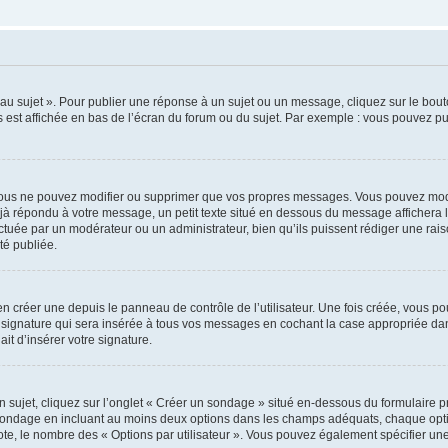
u sujet ». Pour publier une réponse à un sujet ou un message, cliquez sur le bouto
 est affichée en bas de l’écran du forum ou du sujet. Par exemple : vous pouvez p
ous ne pouvez modifier ou supprimer que vos propres messages. Vous pouvez modi
déjà répondu à votre message, un petit texte situé en dessous du message affichera l
ffectuée par un modérateur ou un administrateur, bien qu’ils puissent rédiger une rais
é publiée.
 créer une depuis le panneau de contrôle de l’utilisateur. Une fois créée, vous po
 signature qui sera insérée à tous vos messages en cochant la case appropriée dans 
it d’insérer votre signature.
jet, cliquez sur l’onglet « Créer un sondage » situé en-dessous du formulaire prin
 sondage en incluant au moins deux options dans les champs adéquats, chaque optio
ote, le nombre des « Options par utilisateur ». Vous pouvez également spécifier une l