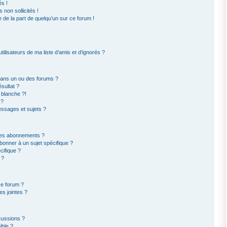
s !
non sollicités !
e de la part de quelqu’un sur ce forum !
ilisateurs de ma liste d’amis et d’ignorés ?
dans un ou des forums ?
sultat ?
 blanche ?!
 ?
ssages et sujets ?
t les abonnements ?
bonner à un sujet spécifique ?
ifique ?
 ?
ce forum ?
s jointes ?
cussions ?
ible ?