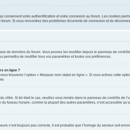
i conservent votre authentification et votre connexion au forum. Les cookies perme
r du forum. Si vous rencontrez des problèmes récurrents de connexion et de déconne
a base de données du forum. Vous pouvez les modifier depuis le panneau de contrôle d
us permettra de modifier tous vos paramètres et toutes vos préférences.
rs en ligne ?
 vous trouverez l’option « Masquer mon statut en ligne ». Si vous activez cette opt
le.
 du vôtre. Si tel était le cas, veuillez vous rendre dans le panneau de contrôle de l’
du fuseau horaire, comme la plupart des autres paramètres, n’est accessible qu’aux ut
heure n’est toujours pas correcte, il est probable que l’horloge du serveur soit err