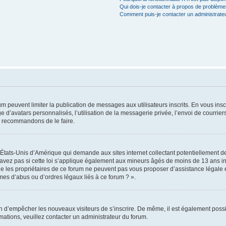
Qui dois-je contacter à propos de problèmes
Comment puis-je contacter un administrate
rum peuvent limiter la publication de messages aux utilisateurs inscrits. En vous in
e d’avatars personnalisés, l’utilisation de la messagerie privée, l’envoi de courriers
us recommandons de le faire.
s États-Unis d’Amérique qui demande aux sites internet collectant potentiellement
avez pas si cette loi s’applique également aux mineurs âgés de moins de 13 ans ins
ue les propriétaires de ce forum ne peuvent pas vous proposer d’assistance légale e
èmes d’abus ou d’ordres légaux liés à ce forum ? ».
afin d’empêcher les nouveaux visiteurs de s’inscrire. De même, il est également possi
ormations, veuillez contacter un administrateur du forum.