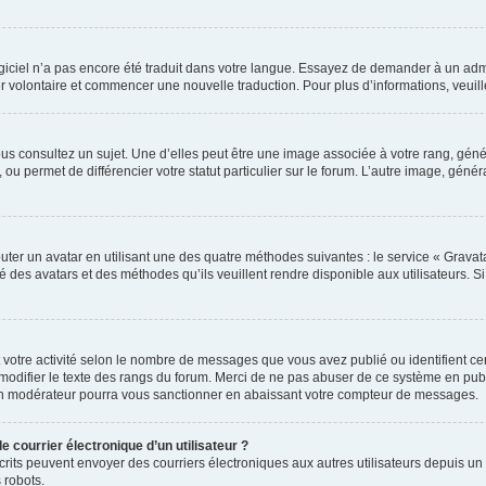
 logiciel n’a pas encore été traduit dans votre langue. Essayez de demander à un admi
ter volontaire et commencer une nouvelle traduction. Pour plus d’informations, veui
us consultez un sujet. Une d’elles peut être une image associée à votre rang, gén
ou permet de différencier votre statut particulier sur le forum. L’autre image, gé
uter un avatar en utilisant une des quatre méthodes suivantes : le service « Gravatar
é des avatars et des méthodes qu’ils veuillent rendre disponible aux utilisateurs. S
 votre activité selon le nombre de messages que vous avez publié ou identifient cert
modifier le texte des rangs du forum. Merci de ne pas abuser de ce système en pub
un modérateur pourra vous sanctionner en abaissant votre compteur de messages.
e courrier électronique d’un utilisateur ?
 inscrits peuvent envoyer des courriers électroniques aux autres utilisateurs depuis
 robots.