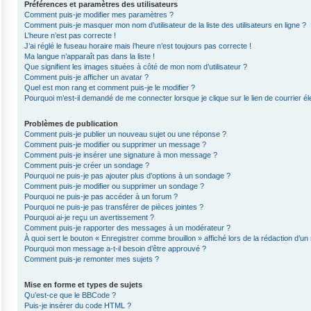
Préférences et paramètres des utilisateurs
Comment puis-je modifier mes paramètres ?
Comment puis-je masquer mon nom d’utilisateur de la liste des utilisateurs en ligne ?
L’heure n’est pas correcte !
J’ai réglé le fuseau horaire mais l’heure n’est toujours pas correcte !
Ma langue n’apparaît pas dans la liste !
Que signifient les images situées à côté de mon nom d’utilisateur ?
Comment puis-je afficher un avatar ?
Quel est mon rang et comment puis-je le modifier ?
Pourquoi m’est-il demandé de me connecter lorsque je clique sur le lien de courrier éle
Problèmes de publication
Comment puis-je publier un nouveau sujet ou une réponse ?
Comment puis-je modifier ou supprimer un message ?
Comment puis-je insérer une signature à mon message ?
Comment puis-je créer un sondage ?
Pourquoi ne puis-je pas ajouter plus d’options à un sondage ?
Comment puis-je modifier ou supprimer un sondage ?
Pourquoi ne puis-je pas accéder à un forum ?
Pourquoi ne puis-je pas transférer de pièces jointes ?
Pourquoi ai-je reçu un avertissement ?
Comment puis-je rapporter des messages à un modérateur ?
À quoi sert le bouton « Enregistrer comme brouillon » affiché lors de la rédaction d’un 
Pourquoi mon message a-t-il besoin d’être approuvé ?
Comment puis-je remonter mes sujets ?
Mise en forme et types de sujets
Qu’est-ce que le BBCode ?
Puis-je insérer du code HTML ?