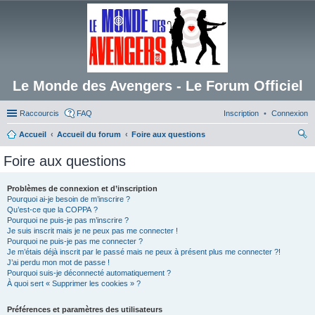
Le Monde des Avengers - Le Forum Officiel
Raccourcis
FAQ
Inscription
Connexion
Accueil
Accueil du forum
Foire aux questions
ec
Foire aux questions
her
ch
Problèmes de connexion et d’inscription
Pourquoi ai-je besoin de m’inscrire ?
er
Qu’est-ce que la COPPA ?
Pourquoi ne puis-je pas m’inscrire ?
Je suis inscrit mais je ne peux pas me connecter !
Pourquoi ne puis-je pas me connecter ?
Je m’étais déjà inscrit par le passé mais ne peux à présent plus me connecter ?!
J’ai perdu mon mot de passe !
Pourquoi suis-je déconnecté automatiquement ?
À quoi sert « Supprimer les cookies » ?
Préférences et paramètres des utilisateurs