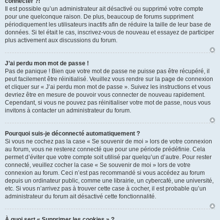
connecter ?!
Il est possible qu’un administrateur ait désactivé ou supprimé votre compte
pour une quelconque raison. De plus, beaucoup de forums suppriment
périodiquement les utilisateurs inactifs afin de réduire la taille de leur base de
données. Si tel était le cas, inscrivez-vous de nouveau et essayez de participer
plus activement aux discussions du forum.
J’ai perdu mon mot de passe !
Pas de panique ! Bien que votre mot de passe ne puisse pas être récupéré, il
peut facilement être réinitialisé. Veuillez vous rendre sur la page de connexion
et cliquer sur « J’ai perdu mon mot de passe ». Suivez les instructions et vous
devriez être en mesure de pouvoir vous connecter de nouveau rapidement.
Cependant, si vous ne pouvez pas réinitialiser votre mot de passe, nous vous
invitons à contacter un administrateur du forum.
Pourquoi suis-je déconnecté automatiquement ?
Si vous ne cochez pas la case « Se souvenir de moi » lors de votre connexion
au forum, vous ne resterez connecté que pour une période prédéfinie. Cela
permet d’éviter que votre compte soit utilisé par quelqu’un d’autre. Pour rester
connecté, veuillez cocher la case « Se souvenir de moi » lors de votre
connexion au forum. Ceci n’est pas recommandé si vous accédez au forum
depuis un ordinateur public, comme une librairie, un cybercafé, une université,
etc. Si vous n’arrivez pas à trouver cette case à cocher, il est probable qu’un
administrateur du forum ait désactivé cette fonctionnalité.
À quoi sert « Supprimer les cookies » ?