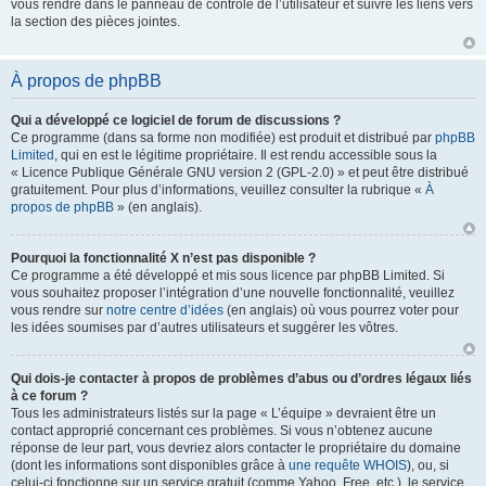
vous rendre dans le panneau de contrôle de l’utilisateur et suivre les liens vers
la section des pièces jointes.
À propos de phpBB
Qui a développé ce logiciel de forum de discussions ?
Ce programme (dans sa forme non modifiée) est produit et distribué par
phpBB
Limited
, qui en est le légitime propriétaire. Il est rendu accessible sous la
« Licence Publique Générale GNU version 2 (GPL-2.0) » et peut être distribué
gratuitement. Pour plus d’informations, veuillez consulter la rubrique «
À
propos de phpBB
» (en anglais).
Pourquoi la fonctionnalité X n’est pas disponible ?
Ce programme a été développé et mis sous licence par phpBB Limited. Si
vous souhaitez proposer l’intégration d’une nouvelle fonctionnalité, veuillez
vous rendre sur
notre centre d’idées
(en anglais) où vous pourrez voter pour
les idées soumises par d’autres utilisateurs et suggérer les vôtres.
Qui dois-je contacter à propos de problèmes d’abus ou d’ordres légaux liés
à ce forum ?
Tous les administrateurs listés sur la page « L’équipe » devraient être un
contact approprié concernant ces problèmes. Si vous n’obtenez aucune
réponse de leur part, vous devriez alors contacter le propriétaire du domaine
(dont les informations sont disponibles grâce à
une requête WHOIS
), ou, si
celui-ci fonctionne sur un service gratuit (comme Yahoo, Free, etc.), le service