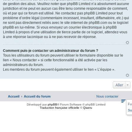
de gestion des abus. Veuillez noter que phpBB Limited n’a absolument aucune
juridiction et ne peut en aucun cas être tenu comme responsable de comment,
où et par qui ce forum est utilisé. Ne contactez pas phpBB Limited pour tout
problème d’ordre légal (commentaire incessant, insultant, diffamatoire, etc.) qui
ne sont pas directement reliés avec le site internet de phpBB.com ou le logiciel
phpBB en lui-même. Si vous envoyez un courrier électronique à phpBB
Limited à propos d’une utilisation de tierce partie de ce logiciel, attendez-vous
à une réponse laconique ou à ne pas recevoir de réponse.
Comment puis-je contacter un administrateur du forum ?
Tous les utilisateurs du forum peuvent utiliser le formulaire disponible sur le
lien « Nous contacter » si cette fonctionnalité a été activée par les
administrateurs du forum.
Les membres du forum peuvent également utiliser le lien « L’équipe ».
Aller
Accueil
Accueil du forum
Nous contacter
Fu
Développé par
phpBB
® Forum Software © phpBB Limited
Traduction française officielle
©
Qiaeru
Su