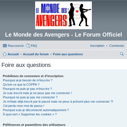
Le Monde des Avengers - Le Forum Officiel
Raccourcis
FAQ
Inscription
Connexion
Accueil
Accueil du forum
Foire aux questions
ec
Foire aux questions
her
ch
Problèmes de connexion et d’inscription
Pourquoi ai-je besoin de m’inscrire ?
er
Qu’est-ce que la COPPA ?
Pourquoi ne puis-je pas m’inscrire ?
Je suis inscrit mais je ne peux pas me connecter !
Pourquoi ne puis-je pas me connecter ?
Je m’étais déjà inscrit par le passé mais ne peux à présent plus me connecter ?!
J’ai perdu mon mot de passe !
Pourquoi suis-je déconnecté automatiquement ?
À quoi sert « Supprimer les cookies » ?
Préférences et paramètres des utilisateurs