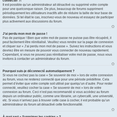
connecter ?!
Il est possible qu’un administrateur ait désactivé ou supprimé votre compte
pour une quelconque raison. De plus, beaucoup de forums suppriment
périodiquement les utilisateurs inactifs afin de réduire la taille de leur base de
données. Si tel était le cas, inscrivez-vous de nouveau et essayez de participer
plus activement aux discussions du forum.
J’ai perdu mon mot de passe !
Pas de panique ! Bien que votre mot de passe ne puisse pas être récupéré, il
peut facilement être réinitialisé. Veuillez vous rendre sur la page de connexion
et cliquer sur « J’ai perdu mon mot de passe ». Suivez les instructions et vous
devriez être en mesure de pouvoir vous connecter de nouveau rapidement.
Cependant, si vous ne pouvez pas réinitialiser votre mot de passe, nous vous
invitons à contacter un administrateur du forum.
Pourquoi suis-je déconnecté automatiquement ?
Si vous ne cochez pas la case « Se souvenir de moi » lors de votre connexion
au forum, vous ne resterez connecté que pour une période prédéfinie. Cela
permet d’éviter que votre compte soit utilisé par quelqu’un d’autre. Pour rester
connecté, veuillez cocher la case « Se souvenir de moi » lors de votre
connexion au forum. Ceci n’est pas recommandé si vous accédez au forum
depuis un ordinateur public, comme une librairie, un cybercafé, une université,
etc. Si vous n’arrivez pas à trouver cette case à cocher, il est probable qu’un
administrateur du forum ait désactivé cette fonctionnalité.
À quoi sert « Supprimer les cookies » ?