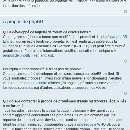
vous rendre dans le panneau de contrôle de l’utilisateur et suivre les liens vers
la section des pièces jointes.
À propos de phpBB
Qui a développé ce logiciel de forum de discussions ?
Ce programme (dans sa forme non modifiée) est produit et distribué par
phpBB
Limited
, qui en est le légitime propriétaire. Il est rendu accessible sous la
« Licence Publique Générale GNU version 2 (GPL-2.0) » et peut être distribué
gratuitement. Pour plus d’informations, veuillez consulter la rubrique «
À
propos de phpBB
» (en anglais).
Pourquoi la fonctionnalité X n’est pas disponible ?
Ce programme a été développé et mis sous licence par phpBB Limited. Si
vous souhaitez proposer l’intégration d’une nouvelle fonctionnalité, veuillez
vous rendre sur
notre centre d’idées
(en anglais) où vous pourrez voter pour
les idées soumises par d’autres utilisateurs et suggérer les vôtres.
Qui dois-je contacter à propos de problèmes d’abus ou d’ordres légaux liés
à ce forum ?
Tous les administrateurs listés sur la page « L’équipe » devraient être un
contact approprié concernant ces problèmes. Si vous n’obtenez aucune
réponse de leur part, vous devriez alors contacter le propriétaire du domaine
(dont les informations sont disponibles grâce à
une requête WHOIS
), ou, si
celui-ci fonctionne sur un service gratuit (comme Yahoo, Free, etc.), le service