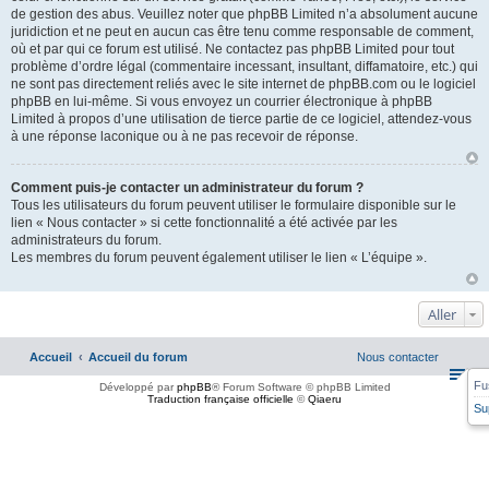
de gestion des abus. Veuillez noter que phpBB Limited n’a absolument aucune
juridiction et ne peut en aucun cas être tenu comme responsable de comment,
où et par qui ce forum est utilisé. Ne contactez pas phpBB Limited pour tout
problème d’ordre légal (commentaire incessant, insultant, diffamatoire, etc.) qui
ne sont pas directement reliés avec le site internet de phpBB.com ou le logiciel
phpBB en lui-même. Si vous envoyez un courrier électronique à phpBB
Limited à propos d’une utilisation de tierce partie de ce logiciel, attendez-vous
à une réponse laconique ou à ne pas recevoir de réponse.
Comment puis-je contacter un administrateur du forum ?
Tous les utilisateurs du forum peuvent utiliser le formulaire disponible sur le
lien « Nous contacter » si cette fonctionnalité a été activée par les
administrateurs du forum.
Les membres du forum peuvent également utiliser le lien « L’équipe ».
Aller
Accueil
Accueil du forum
Nous contacter
Fu
Développé par
phpBB
® Forum Software © phpBB Limited
Traduction française officielle
©
Qiaeru
Su