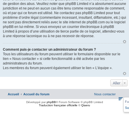
de gestion des abus. Veuillez noter que phpBB Limited n’a absolument aucune
juridiction et ne peut en aucun cas être tenu comme responsable de comment,
où et par qui ce forum est utilisé. Ne contactez pas phpBB Limited pour tout
problème d’ordre légal (commentaire incessant, insultant, diffamatoire, etc.) qui
ne sont pas directement reliés avec le site internet de phpBB.com ou le logiciel
phpBB en lui-même. Si vous envoyez un courrier électronique à phpBB
Limited à propos d’une utilisation de tierce partie de ce logiciel, attendez-vous
à une réponse laconique ou à ne pas recevoir de réponse.
Comment puis-je contacter un administrateur du forum ?
Tous les utilisateurs du forum peuvent utiliser le formulaire disponible sur le
lien « Nous contacter » si cette fonctionnalité a été activée par les
administrateurs du forum.
Les membres du forum peuvent également utiliser le lien « L’équipe ».
Aller
Accueil
Accueil du forum
Nous contacter
Fu
Développé par
phpBB
® Forum Software © phpBB Limited
Traduction française officielle
©
Qiaeru
Su