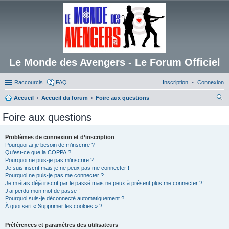
Le Monde des Avengers - Le Forum Officiel
Raccourcis
FAQ
Inscription
Connexion
Accueil
Accueil du forum
Foire aux questions
ec
Foire aux questions
her
ch
Problèmes de connexion et d’inscription
Pourquoi ai-je besoin de m’inscrire ?
er
Qu’est-ce que la COPPA ?
Pourquoi ne puis-je pas m’inscrire ?
Je suis inscrit mais je ne peux pas me connecter !
Pourquoi ne puis-je pas me connecter ?
Je m’étais déjà inscrit par le passé mais ne peux à présent plus me connecter ?!
J’ai perdu mon mot de passe !
Pourquoi suis-je déconnecté automatiquement ?
À quoi sert « Supprimer les cookies » ?
Préférences et paramètres des utilisateurs