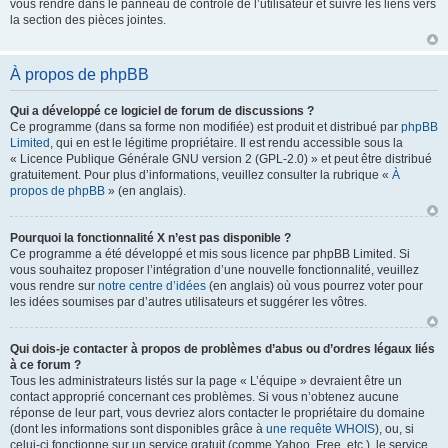
vous rendre dans le panneau de contrôle de l’utilisateur et suivre les liens vers
la section des pièces jointes.
À propos de phpBB
Qui a développé ce logiciel de forum de discussions ?
Ce programme (dans sa forme non modifiée) est produit et distribué par
phpBB
Limited
, qui en est le légitime propriétaire. Il est rendu accessible sous la
« Licence Publique Générale GNU version 2 (GPL-2.0) » et peut être distribué
gratuitement. Pour plus d’informations, veuillez consulter la rubrique «
À
propos de phpBB
» (en anglais).
Pourquoi la fonctionnalité X n’est pas disponible ?
Ce programme a été développé et mis sous licence par phpBB Limited. Si
vous souhaitez proposer l’intégration d’une nouvelle fonctionnalité, veuillez
vous rendre sur
notre centre d’idées
(en anglais) où vous pourrez voter pour
les idées soumises par d’autres utilisateurs et suggérer les vôtres.
Qui dois-je contacter à propos de problèmes d’abus ou d’ordres légaux liés
à ce forum ?
Tous les administrateurs listés sur la page « L’équipe » devraient être un
contact approprié concernant ces problèmes. Si vous n’obtenez aucune
réponse de leur part, vous devriez alors contacter le propriétaire du domaine
(dont les informations sont disponibles grâce à
une requête WHOIS
), ou, si
celui-ci fonctionne sur un service gratuit (comme Yahoo, Free, etc.), le service