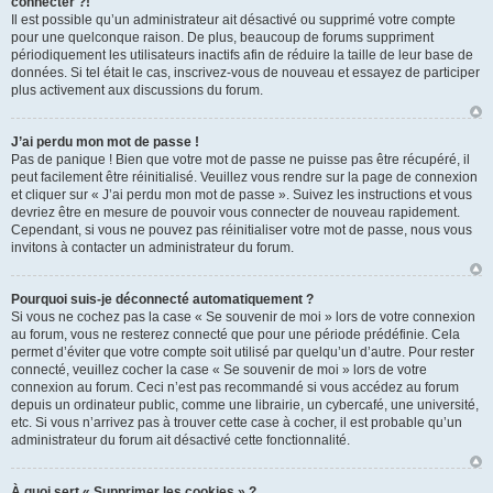
connecter ?!
Il est possible qu’un administrateur ait désactivé ou supprimé votre compte
pour une quelconque raison. De plus, beaucoup de forums suppriment
périodiquement les utilisateurs inactifs afin de réduire la taille de leur base de
données. Si tel était le cas, inscrivez-vous de nouveau et essayez de participer
plus activement aux discussions du forum.
J’ai perdu mon mot de passe !
Pas de panique ! Bien que votre mot de passe ne puisse pas être récupéré, il
peut facilement être réinitialisé. Veuillez vous rendre sur la page de connexion
et cliquer sur « J’ai perdu mon mot de passe ». Suivez les instructions et vous
devriez être en mesure de pouvoir vous connecter de nouveau rapidement.
Cependant, si vous ne pouvez pas réinitialiser votre mot de passe, nous vous
invitons à contacter un administrateur du forum.
Pourquoi suis-je déconnecté automatiquement ?
Si vous ne cochez pas la case « Se souvenir de moi » lors de votre connexion
au forum, vous ne resterez connecté que pour une période prédéfinie. Cela
permet d’éviter que votre compte soit utilisé par quelqu’un d’autre. Pour rester
connecté, veuillez cocher la case « Se souvenir de moi » lors de votre
connexion au forum. Ceci n’est pas recommandé si vous accédez au forum
depuis un ordinateur public, comme une librairie, un cybercafé, une université,
etc. Si vous n’arrivez pas à trouver cette case à cocher, il est probable qu’un
administrateur du forum ait désactivé cette fonctionnalité.
À quoi sert « Supprimer les cookies » ?