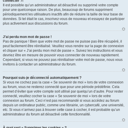
connecter ?!
Il est possible qu’un administrateur ait désactivé ou supprimé votre compte
pour une quelconque raison. De plus, beaucoup de forums suppriment
périodiquement les utilisateurs inactifs afin de réduire la taille de leur base de
données. Si tel était le cas, inscrivez-vous de nouveau et essayez de participer
plus activement aux discussions du forum.
J’ai perdu mon mot de passe !
Pas de panique ! Bien que votre mot de passe ne puisse pas être récupéré, il
peut facilement être réinitialisé. Veuillez vous rendre sur la page de connexion
et cliquer sur « J’ai perdu mon mot de passe ». Suivez les instructions et vous
devriez être en mesure de pouvoir vous connecter de nouveau rapidement.
Cependant, si vous ne pouvez pas réinitialiser votre mot de passe, nous vous
invitons à contacter un administrateur du forum.
Pourquoi suis-je déconnecté automatiquement ?
Si vous ne cochez pas la case « Se souvenir de moi » lors de votre connexion
au forum, vous ne resterez connecté que pour une période prédéfinie. Cela
permet d’éviter que votre compte soit utilisé par quelqu’un d’autre. Pour rester
connecté, veuillez cocher la case « Se souvenir de moi » lors de votre
connexion au forum. Ceci n’est pas recommandé si vous accédez au forum
depuis un ordinateur public, comme une librairie, un cybercafé, une université,
etc. Si vous n’arrivez pas à trouver cette case à cocher, il est probable qu’un
administrateur du forum ait désactivé cette fonctionnalité.
À quoi sert « Supprimer les cookies » ?