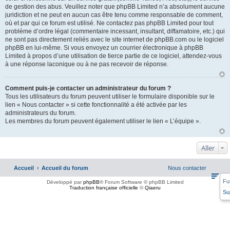
de gestion des abus. Veuillez noter que phpBB Limited n’a absolument aucune
juridiction et ne peut en aucun cas être tenu comme responsable de comment,
où et par qui ce forum est utilisé. Ne contactez pas phpBB Limited pour tout
problème d’ordre légal (commentaire incessant, insultant, diffamatoire, etc.) qui
ne sont pas directement reliés avec le site internet de phpBB.com ou le logiciel
phpBB en lui-même. Si vous envoyez un courrier électronique à phpBB
Limited à propos d’une utilisation de tierce partie de ce logiciel, attendez-vous
à une réponse laconique ou à ne pas recevoir de réponse.
Comment puis-je contacter un administrateur du forum ?
Tous les utilisateurs du forum peuvent utiliser le formulaire disponible sur le
lien « Nous contacter » si cette fonctionnalité a été activée par les
administrateurs du forum.
Les membres du forum peuvent également utiliser le lien « L’équipe ».
Aller
Accueil
Accueil du forum
Nous contacter
Fu
Développé par
phpBB
® Forum Software © phpBB Limited
Traduction française officielle
©
Qiaeru
Su