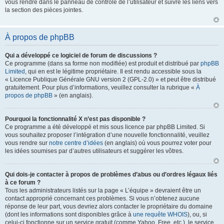
vous rendre dans le panneau de contrôle de l’utilisateur et suivre les liens vers
la section des pièces jointes.
À propos de phpBB
Qui a développé ce logiciel de forum de discussions ?
Ce programme (dans sa forme non modifiée) est produit et distribué par
phpBB
Limited
, qui en est le légitime propriétaire. Il est rendu accessible sous la
« Licence Publique Générale GNU version 2 (GPL-2.0) » et peut être distribué
gratuitement. Pour plus d’informations, veuillez consulter la rubrique «
À
propos de phpBB
» (en anglais).
Pourquoi la fonctionnalité X n’est pas disponible ?
Ce programme a été développé et mis sous licence par phpBB Limited. Si
vous souhaitez proposer l’intégration d’une nouvelle fonctionnalité, veuillez
vous rendre sur
notre centre d’idées
(en anglais) où vous pourrez voter pour
les idées soumises par d’autres utilisateurs et suggérer les vôtres.
Qui dois-je contacter à propos de problèmes d’abus ou d’ordres légaux liés
à ce forum ?
Tous les administrateurs listés sur la page « L’équipe » devraient être un
contact approprié concernant ces problèmes. Si vous n’obtenez aucune
réponse de leur part, vous devriez alors contacter le propriétaire du domaine
(dont les informations sont disponibles grâce à
une requête WHOIS
), ou, si
celui-ci fonctionne sur un service gratuit (comme Yahoo, Free, etc.), le service