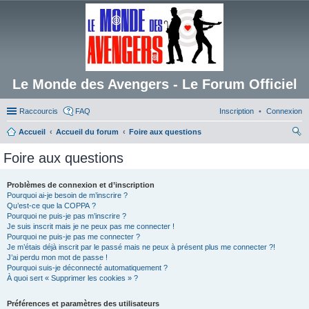
Le Monde des Avengers - Le Forum Officiel
Raccourcis
FAQ
Inscription
Connexion
Accueil
Accueil du forum
Foire aux questions
ec
Foire aux questions
her
ch
Problèmes de connexion et d’inscription
Pourquoi ai-je besoin de m’inscrire ?
er
Qu’est-ce que la COPPA ?
Pourquoi ne puis-je pas m’inscrire ?
Je suis inscrit mais je ne peux pas me connecter !
Pourquoi ne puis-je pas me connecter ?
Je m’étais déjà inscrit par le passé mais ne peux à présent plus me connecter ?!
J’ai perdu mon mot de passe !
Pourquoi suis-je déconnecté automatiquement ?
À quoi sert « Supprimer les cookies » ?
Préférences et paramètres des utilisateurs