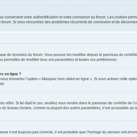
i conservent votre authentification et votre connexion au forum. Les cookies perme
r du forum. Si vous rencontrez des problèmes récurrents de connexion et de déconne
a base de données du forum. Vous pouvez les modifier depuis le panneau de contrôle d
us permettra de modifier tous vos paramètres et toutes vos préférences.
rs en ligne ?
 vous trouverez l’option « Masquer mon statut en ligne ». Si vous activez cette opt
le.
 du vôtre. Si tel était le cas, veuillez vous rendre dans le panneau de contrôle de l’
du fuseau horaire, comme la plupart des autres paramètres, n’est accessible qu’aux ut
heure n’est toujours pas correcte, il est probable que l’horloge du serveur soit err