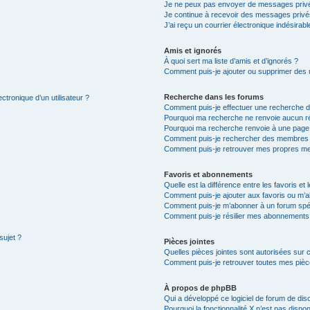
Je ne peux pas envoyer de messages privé
Je continue à recevoir des messages privés 
J’ai reçu un courrier électronique indésirabl
Amis et ignorés
À quoi sert ma liste d’amis et d’ignorés ?
Comment puis-je ajouter ou supprimer des ut
Recherche dans les forums
ctronique d’un utilisateur ?
Comment puis-je effectuer une recherche 
Pourquoi ma recherche ne renvoie aucun ré
Pourquoi ma recherche renvoie à une page
Comment puis-je rechercher des membres
Comment puis-je retrouver mes propres me
Favoris et abonnements
Quelle est la différence entre les favoris e
Comment puis-je ajouter aux favoris ou m’a
Comment puis-je m’abonner à un forum spéc
Comment puis-je résilier mes abonnements
sujet ?
Pièces jointes
Quelles pièces jointes sont autorisées sur 
Comment puis-je retrouver toutes mes pièce
À propos de phpBB
Qui a développé ce logiciel de forum de dis
Pourquoi la fonctionnalité X n’est pas dispon