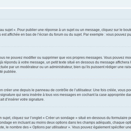
u sujet ». Pour publier une réponse à un sujet ou un message, cliquez sur le bouto
 est affichée en bas de l’écran du forum ou du sujet. Par exemple : vous pouvez p
ous ne pouvez modifier ou supprimer que vos propres messages. Vous pouvez modi
déjà répondu à votre message, un petit texte situé en dessous du message affichera l
ffectuée par un modérateur ou un administrateur, bien qu’ils puissent rédiger une rais
é publiée.
 créer une depuis le panneau de contrôle de l’utilisateur. Une fois créée, vous po
 signature qui sera insérée à tous vos messages en cochant la case appropriée dans 
it d’insérer votre signature.
jet, cliquez sur l’onglet « Créer un sondage » situé en-dessous du formulaire prin
 sondage en incluant au moins deux options dans les champs adéquats, chaque optio
ote, le nombre des « Options par utilisateur ». Vous pouvez également spécifier une l