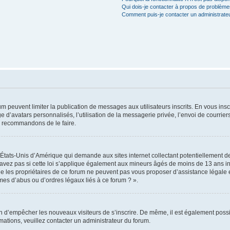
Qui dois-je contacter à propos de problèmes
Comment puis-je contacter un administrate
rum peuvent limiter la publication de messages aux utilisateurs inscrits. En vous in
e d’avatars personnalisés, l’utilisation de la messagerie privée, l’envoi de courriers
us recommandons de le faire.
s États-Unis d’Amérique qui demande aux sites internet collectant potentiellement
avez pas si cette loi s’applique également aux mineurs âgés de moins de 13 ans ins
ue les propriétaires de ce forum ne peuvent pas vous proposer d’assistance légale e
èmes d’abus ou d’ordres légaux liés à ce forum ? ».
afin d’empêcher les nouveaux visiteurs de s’inscrire. De même, il est également possi
ormations, veuillez contacter un administrateur du forum.