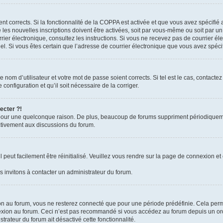
ient corrects. Si la fonctionnalité de la COPPA est activée et que vous avez spécifié
es nouvelles inscriptions doivent être activées, soit par vous-même ou soit par un 
courrier électronique, consultez les instructions. Si vous ne recevez pas de courrie
rriel. Si vous êtes certain que l’adresse de courrier électronique que vous avez spéc
nom d’utilisateur et votre mot de passe soient corrects. Si tel est le cas, contacte
configuration et qu’il soit nécessaire de la corriger.
ecter ?!
pour une quelconque raison. De plus, beaucoup de forums suppriment périodiquement 
activement aux discussions du forum.
peut facilement être réinitialisé. Veuillez vous rendre sur la page de connexion et 
 invitons à contacter un administrateur du forum.
n au forum, vous ne resterez connecté que pour une période prédéfinie. Cela permet 
exion au forum. Ceci n’est pas recommandé si vous accédez au forum depuis un ordin
strateur du forum ait désactivé cette fonctionnalité.