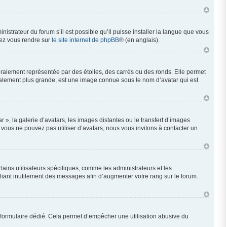
nistrateur du forum s’il est possible qu’il puisse installer la langue que vous
llez vous rendre sur
le site internet de phpBB
® (en anglais).
éralement représentée par des étoiles, des carrés ou des ronds. Elle permet
néralement plus grande, est une image connue sous le nom d’avatar qui est
 », la galerie d’avatars, les images distantes ou le transfert d’images
i vous ne pouvez pas utiliser d’avatars, nous vous invitons à contacter un
ains utilisateurs spécifiques, comme les administrateurs et les
liant inutilement des messages afin d’augmenter votre rang sur le forum.
 un formulaire dédié. Cela permet d’empêcher une utilisation abusive du