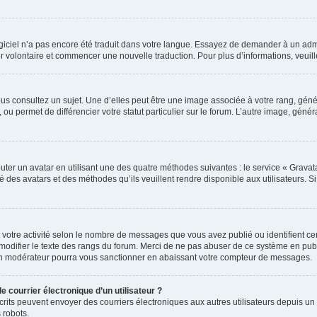
 logiciel n’a pas encore été traduit dans votre langue. Essayez de demander à un admi
ter volontaire et commencer une nouvelle traduction. Pour plus d’informations, veui
us consultez un sujet. Une d’elles peut être une image associée à votre rang, gén
ou permet de différencier votre statut particulier sur le forum. L’autre image, gé
uter un avatar en utilisant une des quatre méthodes suivantes : le service « Gravatar
é des avatars et des méthodes qu’ils veuillent rendre disponible aux utilisateurs. S
 votre activité selon le nombre de messages que vous avez publié ou identifient cert
modifier le texte des rangs du forum. Merci de ne pas abuser de ce système en pub
un modérateur pourra vous sanctionner en abaissant votre compteur de messages.
e courrier électronique d’un utilisateur ?
 inscrits peuvent envoyer des courriers électroniques aux autres utilisateurs depuis
 robots.