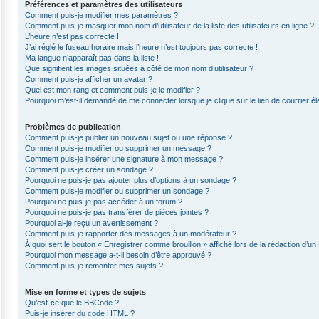
Préférences et paramètres des utilisateurs
Comment puis-je modifier mes paramètres ?
Comment puis-je masquer mon nom d’utilisateur de la liste des utilisateurs en ligne ?
L’heure n’est pas correcte !
J’ai réglé le fuseau horaire mais l’heure n’est toujours pas correcte !
Ma langue n’apparaît pas dans la liste !
Que signifient les images situées à côté de mon nom d’utilisateur ?
Comment puis-je afficher un avatar ?
Quel est mon rang et comment puis-je le modifier ?
Pourquoi m’est-il demandé de me connecter lorsque je clique sur le lien de courrier éle
Problèmes de publication
Comment puis-je publier un nouveau sujet ou une réponse ?
Comment puis-je modifier ou supprimer un message ?
Comment puis-je insérer une signature à mon message ?
Comment puis-je créer un sondage ?
Pourquoi ne puis-je pas ajouter plus d’options à un sondage ?
Comment puis-je modifier ou supprimer un sondage ?
Pourquoi ne puis-je pas accéder à un forum ?
Pourquoi ne puis-je pas transférer de pièces jointes ?
Pourquoi ai-je reçu un avertissement ?
Comment puis-je rapporter des messages à un modérateur ?
À quoi sert le bouton « Enregistrer comme brouillon » affiché lors de la rédaction d’un 
Pourquoi mon message a-t-il besoin d’être approuvé ?
Comment puis-je remonter mes sujets ?
Mise en forme et types de sujets
Qu’est-ce que le BBCode ?
Puis-je insérer du code HTML ?