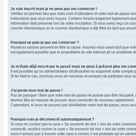
Je suis inscrit mais je ne peux pas me connecter !
Vérifiez en premier lieu que votre nom d’utilisateur et votre mot de passe so
instructions que vous avez reçues. Certains forums exigeront également que l
information était présente lors de votre inscription. Si vous aviez reçu un 
courrier électronique ou le courrier électronique a été filtré en tant que pou
Pourquoi ne puis-je pas me connecter ?
Plusieurs raisons peuvent en être la cause. Assurez-vous avant tout que votre 
est également possible que le propriétaire du site internet ait un problème de 
Je m’étais déjà inscrit par le passé mais ne peux à présent plus me conn
Il est possible qu’un administrateur ait désactivé ou supprimé votre compte 
Si tel était le cas, inscrivez-vous de nouveau et essayez de participer plus 
J’ai perdu mon mot de passe !
Pas de panique ! Bien que votre mot de passe ne puisse pas être récupéré, il 
devriez être en mesure de pouvoir vous connecter de nouveau rapidement.
Cependant, si vous ne pouvez pas réinitialiser votre mot de passe, nous vous
Pourquoi suis-je déconnecté automatiquement ?
Si vous ne cochez pas la case « Se souvenir de moi » lors de votre connexio
connecté, veuillez cocher la case « Se souvenir de moi » lors de votre conn
vous n’arrivez pas à trouver cette case à cocher, il est probable qu’un admini