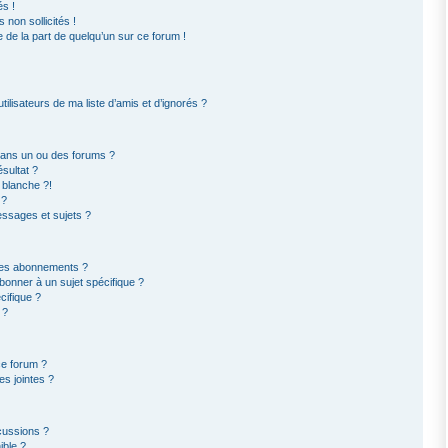
s !
non sollicités !
e de la part de quelqu’un sur ce forum !
ilisateurs de ma liste d’amis et d’ignorés ?
dans un ou des forums ?
sultat ?
 blanche ?!
 ?
ssages et sujets ?
t les abonnements ?
bonner à un sujet spécifique ?
ifique ?
 ?
ce forum ?
s jointes ?
cussions ?
ible ?