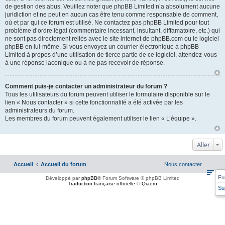
de gestion des abus. Veuillez noter que phpBB Limited n’a absolument aucune
juridiction et ne peut en aucun cas être tenu comme responsable de comment,
où et par qui ce forum est utilisé. Ne contactez pas phpBB Limited pour tout
problème d’ordre légal (commentaire incessant, insultant, diffamatoire, etc.) qui
ne sont pas directement reliés avec le site internet de phpBB.com ou le logiciel
phpBB en lui-même. Si vous envoyez un courrier électronique à phpBB
Limited à propos d’une utilisation de tierce partie de ce logiciel, attendez-vous
à une réponse laconique ou à ne pas recevoir de réponse.
Comment puis-je contacter un administrateur du forum ?
Tous les utilisateurs du forum peuvent utiliser le formulaire disponible sur le
lien « Nous contacter » si cette fonctionnalité a été activée par les
administrateurs du forum.
Les membres du forum peuvent également utiliser le lien « L’équipe ».
Aller
Accueil
Accueil du forum
Nous contacter
Fu
Développé par
phpBB
® Forum Software © phpBB Limited
Traduction française officielle
©
Qiaeru
Su