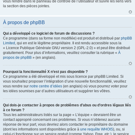
vous rendre dans le panneau de contrôle de l’utilisateur et suivre les liens vers
la section des pièces jointes.
À propos de phpBB
Qui a développé ce logiciel de forum de discussions ?
Ce programme (dans sa forme non modifiée) est produit et distribué par
phpBB
Limited
, qui en est le légitime propriétaire. Il est rendu accessible sous la
« Licence Publique Générale GNU version 2 (GPL-2.0) » et peut être distribué
gratuitement. Pour plus d’informations, veuillez consulter la rubrique «
À
propos de phpBB
» (en anglais).
Pourquoi la fonctionnalité X n’est pas disponible ?
Ce programme a été développé et mis sous licence par phpBB Limited. Si
vous souhaitez proposer l’intégration d’une nouvelle fonctionnalité, veuillez
vous rendre sur
notre centre d’idées
(en anglais) où vous pourrez voter pour
les idées soumises par d’autres utilisateurs et suggérer les vôtres.
Qui dois-je contacter à propos de problèmes d’abus ou d’ordres légaux liés
à ce forum ?
Tous les administrateurs listés sur la page « L’équipe » devraient être un
contact approprié concernant ces problèmes. Si vous n’obtenez aucune
réponse de leur part, vous devriez alors contacter le propriétaire du domaine
(dont les informations sont disponibles grâce à
une requête WHOIS
), ou, si
celui-ci fonctionne sur un service gratuit (comme Yahoo, Free, etc.), le service