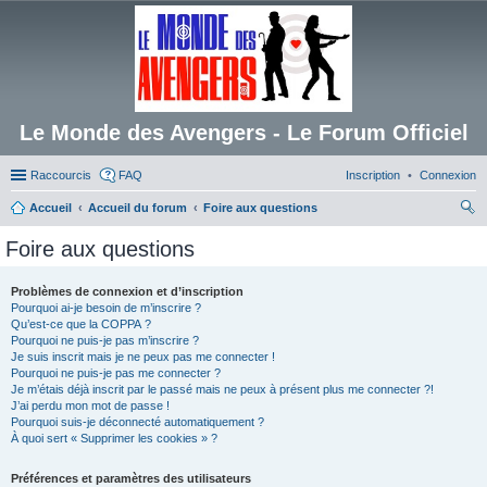
Le Monde des Avengers - Le Forum Officiel
Raccourcis
FAQ
Inscription
Connexion
Accueil
Accueil du forum
Foire aux questions
ec
Foire aux questions
her
ch
Problèmes de connexion et d’inscription
Pourquoi ai-je besoin de m’inscrire ?
er
Qu’est-ce que la COPPA ?
Pourquoi ne puis-je pas m’inscrire ?
Je suis inscrit mais je ne peux pas me connecter !
Pourquoi ne puis-je pas me connecter ?
Je m’étais déjà inscrit par le passé mais ne peux à présent plus me connecter ?!
J’ai perdu mon mot de passe !
Pourquoi suis-je déconnecté automatiquement ?
À quoi sert « Supprimer les cookies » ?
Préférences et paramètres des utilisateurs