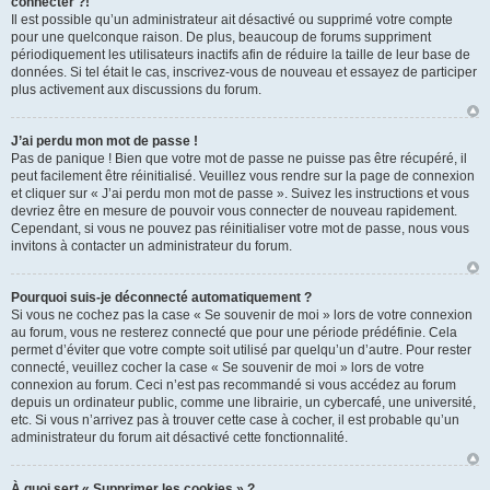
connecter ?!
Il est possible qu’un administrateur ait désactivé ou supprimé votre compte
pour une quelconque raison. De plus, beaucoup de forums suppriment
périodiquement les utilisateurs inactifs afin de réduire la taille de leur base de
données. Si tel était le cas, inscrivez-vous de nouveau et essayez de participer
plus activement aux discussions du forum.
J’ai perdu mon mot de passe !
Pas de panique ! Bien que votre mot de passe ne puisse pas être récupéré, il
peut facilement être réinitialisé. Veuillez vous rendre sur la page de connexion
et cliquer sur « J’ai perdu mon mot de passe ». Suivez les instructions et vous
devriez être en mesure de pouvoir vous connecter de nouveau rapidement.
Cependant, si vous ne pouvez pas réinitialiser votre mot de passe, nous vous
invitons à contacter un administrateur du forum.
Pourquoi suis-je déconnecté automatiquement ?
Si vous ne cochez pas la case « Se souvenir de moi » lors de votre connexion
au forum, vous ne resterez connecté que pour une période prédéfinie. Cela
permet d’éviter que votre compte soit utilisé par quelqu’un d’autre. Pour rester
connecté, veuillez cocher la case « Se souvenir de moi » lors de votre
connexion au forum. Ceci n’est pas recommandé si vous accédez au forum
depuis un ordinateur public, comme une librairie, un cybercafé, une université,
etc. Si vous n’arrivez pas à trouver cette case à cocher, il est probable qu’un
administrateur du forum ait désactivé cette fonctionnalité.
À quoi sert « Supprimer les cookies » ?